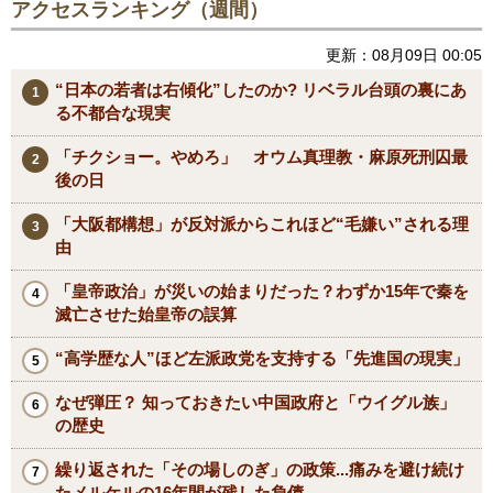
アクセスランキング（週間）
更新：08月09日 00:05
“日本の若者は右傾化”したのか? リベラル台頭の裏にあ
る不都合な現実
「チクショー。やめろ」 オウム真理教・麻原死刑囚最
後の日
「大阪都構想」が反対派からこれほど“毛嫌い”される理
由
「皇帝政治」が災いの始まりだった？わずか15年で秦を
滅亡させた始皇帝の誤算
“高学歴な人”ほど左派政党を支持する「先進国の現実」
なぜ弾圧？ 知っておきたい中国政府と「ウイグル族」
の歴史
繰り返された「その場しのぎ」の政策...痛みを避け続け
たメルケルの16年間が残した負債