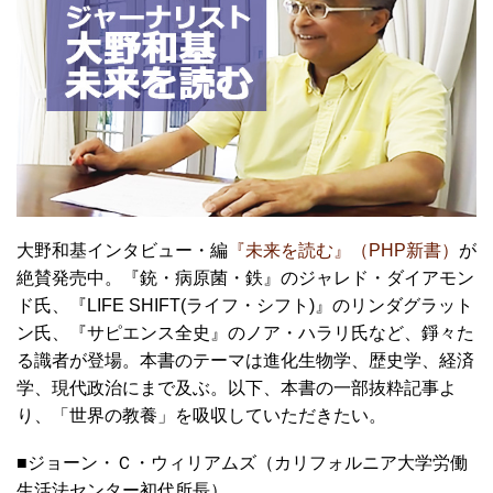
大野和基インタビュー・編
『未来を読む』（PHP新書）
が
絶賛発売中。『銃・病原菌・鉄』のジャレド・ダイアモン
ド氏、『LIFE SHIFT(ライフ・シフト)』のリンダグラット
ン氏、『サピエンス全史』のノア・ハラリ氏など、錚々た
る識者が登場。本書のテーマは進化生物学、歴史学、経済
学、現代政治にまで及ぶ。以下、本書の一部抜粋記事よ
り、「世界の教養」を吸収していただきたい。
■ジョーン・Ｃ・ウィリアムズ（カリフォルニア大学労働
生活法センター初代所長）