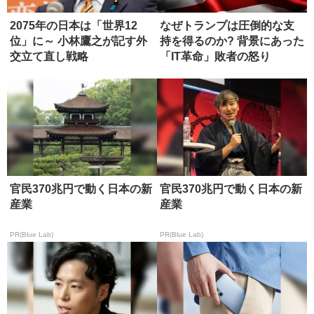
2075年の日本は「世界12
なぜトランプは圧倒的な支
位」に～ 小林鷹之が記す外
持を得るのか? 背景にあった
交立て直し戦略
「IT革命」敗者の怒り
官民370兆円で動く日本の新
官民370兆円で動く日本の新
産業
産業
PR(Blue Lab)
PR(Blue Lab)