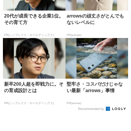
20代が成長できる企業1位。
arrowsの頑丈さがとんでも
その育て方
ないレベルに
PR(シンプレクス・ホールディングス)
PR(arrows)
新卒200人超を即戦力に。そ
堅牢さ・コスパだけじゃな
の育成設計とは
い最新「arrows」事情
PR(シンプレクス・ホールディングス)
PR(arrows)
Recommended by