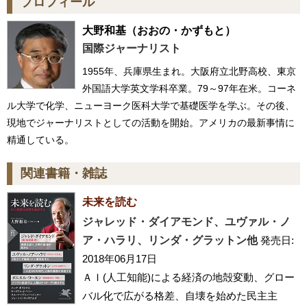
プロフィール
大野和基
（おおの・かずもと）
国際ジャーナリスト
1955年、兵庫県生まれ。大阪府立北野高校、東京
外国語大学英文学科卒業。79～97年在米。コーネ
ル大学で化学、ニューヨーク医科大学で基礎医学を学ぶ。その後、
現地でジャーナリストとしての活動を開始。アメリカの最新事情に
精通している。
関連書籍・雑誌
未来を読む
ジャレッド・ダイアモンド、ユヴァル・ノ
ア・ハラリ、リンダ・グラットン他
発売日:
2018年06月17日
ＡＩ(人工知能)による経済の地殻変動、グロー
バル化で広がる格差、自壊を始めた民主主