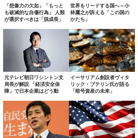
「想像力の欠如」「もっと
世界をリードする国へ～小
も破滅的な自傷行為」 人類
林鷹之が訴える「この国の
が選択すべきは「脱成長」
かたち」
ではな...
元テレビ朝日ワシントン支
イーサリアム創設者ヴィタ
局長が解説 「経済安全保
リック・ブテリン氏が語る
障」で日本企業はどう動
「暗号資産の未来」
く？