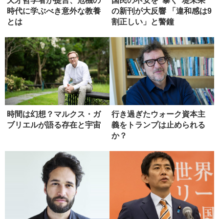
天才哲学者が提言、危機の
国民の不安を"暴く"堤未果
時代に学ぶべき意外な教養
の新刊が大反響 「違和感は9
とは
割正しい」と警鐘
時間は幻想？マルクス・ガ
行き過ぎたウォーク資本主
ブリエルが語る存在と宇宙
義をトランプは止められる
か？