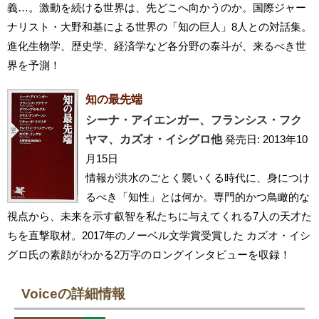
義…。激動を続ける世界は、先どこへ向かうのか。国際ジャー
ナリスト・大野和基による世界の「知の巨人」8人との対話集。
進化生物学、歴史学、経済学など各分野の泰斗が、来るべき世
界を予測！
知の最先端
シーナ・アイエンガー、フランシス・フク
ヤマ、カズオ・イシグロ他
発売日: 2013年10
月15日
情報が洪水のごとく襲いくる時代に、身につけ
るべき「知性」とは何か。専門的かつ鳥瞰的な
視点から、未来を示す叡智を私たちに与えてくれる7人の天才た
ちを直撃取材。2017年のノーベル文学賞受賞した カズオ・イシ
グロ氏の素顔がわかる2万字のロングインタビューを収録！
Voiceの詳細情報