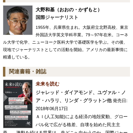
大野和基
（おおの・かずもと）
国際ジャーナリスト
1955年、兵庫県生まれ。大阪府立北野高校、東京
外国語大学英文学科卒業。79～97年在米。コーネ
ル大学で化学、ニューヨーク医科大学で基礎医学を学ぶ。その後、
現地でジャーナリストとしての活動を開始。アメリカの最新事情に
精通している。
関連書籍・雑誌
未来を読む
ジャレッド・ダイアモンド、ユヴァル・ノ
ア・ハラリ、リンダ・グラットン他
発売日:
2018年06月17日
ＡＩ(人工知能)による経済の地殻変動、グロー
バル化で広がる格差、自壊を始めた民主主
義…。激動を続ける世界は、先どこへ向かうのか。国際ジャー