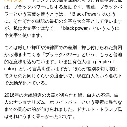
は、ブラックパワーに対する反動です。普通、ブラックパ
ワーという言葉を使うときは、「Black Power」のよう
に、それぞれの単語の最初の文字を大文字として使います
が、私は大文字ではなく、「black power」というふうに
小文字で使います。
これは厳しい抑圧や法律面での差別、押し付けられた貧困
から湧き出てくる「ブラックパワー」という、もっと普遍
的な意味を込めています。いまは有色人種（people of
color）という言葉を使いますが、彼らが差別を切り抜け
てきたのと同じくらいの度合いで、現在白人という名の下
で反動が起きている。
2016年の大統領選の火蓋が切られた際、白人の不満、白
人のナショナリズム、ホワイトパワーという要素に異常な
までの関心の的が向けられました。ドナルド・トランプ氏
はそれにうまく乗っかったのです。