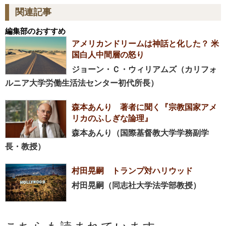
関連記事
編集部のおすすめ
アメリカンドリームは神話と化した？ 米
国白人中間層の怒り
ジョーン・Ｃ・ウィリアムズ（カリフォ
ルニア大学労働生活法センター初代所長）
森本あんり 著者に聞く『宗教国家アメ
リカのふしぎな論理』
森本あんり（国際基督教大学学務副学
長・教授）
村田晃嗣 トランプ対ハリウッド
村田晃嗣（同志社大学法学部教授）