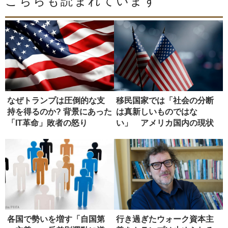
こちらも読まれています
なぜトランプは圧倒的な支
移民国家では「社会の分断
持を得るのか? 背景にあった
は真新しいものではな
「IT革命」敗者の怒り
い」 アメリカ国内の現状
各国で勢いを増す「自国第
行き過ぎたウォーク資本主