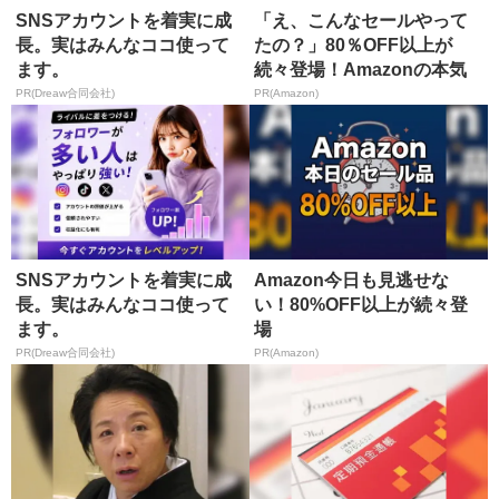
SNSアカウントを着実に成
「え、こんなセールやって
長。実はみんなココ使って
たの？」80％OFF以上が
ます。
続々登場！Amazonの本気
が...
PR(Dreaw合同会社)
PR(Amazon)
SNSアカウントを着実に成
Amazon今日も見逃せな
長。実はみんなココ使って
い！80%OFF以上が続々登
ます。
場
PR(Dreaw合同会社)
PR(Amazon)