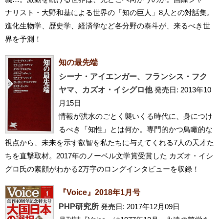
ナリスト・大野和基による世界の「知の巨人」8人との対話集。
進化生物学、歴史学、経済学など各分野の泰斗が、来るべき世
界を予測！
知の最先端
シーナ・アイエンガー、フランシス・フク
ヤマ、カズオ・イシグロ他
発売日: 2013年10
月15日
情報が洪水のごとく襲いくる時代に、身につけ
るべき「知性」とは何か。専門的かつ鳥瞰的な
視点から、未来を示す叡智を私たちに与えてくれる7人の天才た
ちを直撃取材。2017年のノーベル文学賞受賞した カズオ・イシ
グロ氏の素顔がわかる2万字のロングインタビューを収録！
『Voice』2018年1月号
PHP研究所
発売日: 2017年12月09日