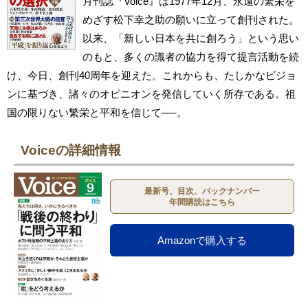
月刊誌『Voice』は1977年12月、永遠の繁栄を
めざす松下幸之助の願いに立って創刊された。
以来、「新しい日本を共に創ろう」という思い
のもと、多くの識者の協力を得て提言活動を続
け、今日、創刊40周年を迎えた。これからも、たしかなビジョ
ンに基づき、諸々のオピニオンを発信していく所存である。祖
国の限りない繁栄と平和を信じて──。
Voiceの詳細情報
最新号、目次、バックナンバー
年間購読はこちら
Amazonで購入する