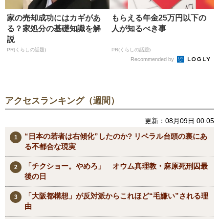
家の売却成功にはカギがあ
もらえる年金25万円以下の
る？家処分の基礎知識を解
人が知るべき事
説
PR(くらしの話題)
PR(くらしの話題)
Recommended by
アクセスランキング（週間）
更新：08月09日 00:05
“日本の若者は右傾化”したのか? リベラル台頭の裏にあ
る不都合な現実
「チクショー。やめろ」 オウム真理教・麻原死刑囚最
後の日
「大阪都構想」が反対派からこれほど“毛嫌い”される理
由