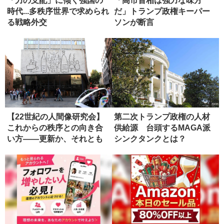
「力の支配」に傾く強国の
「高市首相は強力な味方
時代...多秩序世界で求められ
だ」トランプ政権キーパー
る戦略外交
ソンが断言
【22世紀の人間像研究会】
第二次トランプ政権の人材
これからの秩序との向き合
供給源 台頭するMAGA派
い方――更新か、それとも
シンクタンクとは？
虚無か...