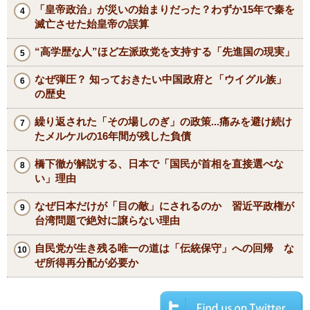
「皇帝政治」が災いの始まりだった？わずか15年で秦を
滅亡させた始皇帝の誤算
“高学歴な人”ほど左派政党を支持する「先進国の現実」
なぜ弾圧？ 知っておきたい中国政府と「ウイグル族」
の歴史
繰り返された「その場しのぎ」の政策...痛みを避け続け
たメルケルの16年間が残した負債
橋下徹が解説する、日本で「国民が首相を直接選べな
い」理由
なぜ日本だけが「目の敵」にされるのか 習近平政権が
台湾問題で絶対に譲らない理由
自民党が生き残る唯一の道は「伝統保守」への回帰 な
ぜ所得再分配が必要か