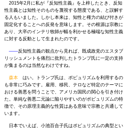
2015年2月に私が『反知性主義』を上梓したとき、反知
性主義とは知性そのものを蔑視する態度である、と誤解す
る人もいました。しかし本来は、知性と権力の結び付きが
固定化することへの反発を意味します。その根源は宗教に
あり、大卒のインテリ牧師が幅を利かせる極端な知性主義
に対する反動として生まれたのです。
――
反知性主義の観点から見れば、既成政党のエスタブ
リッシュメントを痛烈に批判したトランプ氏に一定の支持
が集まるのは当然なわけですね。
森本
はい。トランプ氏は、ポピュリズムを利用するの
も非常に巧みです。雇用、移民、テロなど特定のテーマに
おける善悪を問うことで、アメリカ国民の関心を引き付け
た。単純な善悪二元論に陥りやすいのがポピュリズムの特
徴で、その原理主義的な性質はある意味で宗教と共通して
います。
日本でいえば、小池百合子氏はポピュリズムの典型とい