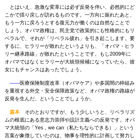
とはいえ、急激な変革には必ず反発を伴い、必然的にど
こかで揺り戻しが訪れるものです。一方向に振れたあと、
もう一方に戻ろうとする復元力が働くのは自然なことで
しょう。オバマ政権は、民主党で政策的にも性格的にもリ
ベラルで、それが「リベラル疲れ」を引き起こします。要
するに、ヒラリーが敗れたというよりも、「オバマ・ヒラ
リー継承路線」が敗れたということです。もし2009年に
オバマではなくヒラリーが大統領候補になっていたら、彼
女にもチャンスはあったでしょう。
――
医療保険制度改革（オバマケア）や多国間の枠組み
を重視する外交・安全保障政策など、オバマ政権の路線が
反発を生んだ、ということでしょうか。
森本
そのとおりですが、もう少しいうと、リベラリズ
ムの根底にある意志力崇拝や設計主義への反発です。オバ
マ大統領の「Yes，we can（私たちならできる）」という
言葉が象徴していたのは、物事を理性的に計画して努力し