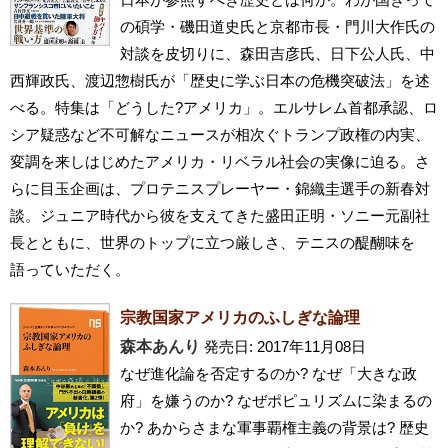
の碩学・磯田道史氏と京都市長・門川大作氏の
対談を皮切りに、森田吉彦氏、日下公人氏、中
西輝政氏、渡辺惣樹氏が「歴史に学ぶ日本の危機突破法」を述
べる。特集は「どうした?アメリカ」。エルサレム首都承認、ロ
シア疑惑など不可解なニュースが相次ぐトランプ政権の内実、
変調を来しはじめたアメリカ・リベラル社会の実像に迫る。さ
らに目玉企画は、プロテニスプレーヤー・錦織圭選手の新春対
談。ジュニア時代から彼を支えてきた盛田正明・ソニー元副社
長とともに、世界のトップに立つ厳しさ、テニスの醍醐味を
語っていただく。
宗教国家アメリカのふしぎな論理
森本あんり
発売日: 2017年11月08日
なぜ進化論を否定するのか? なぜ「大きな政
府」を嫌うのか? なぜポピュリズムに染まるの
か? あからさまな軍事覇権主義の背景は? 歴史