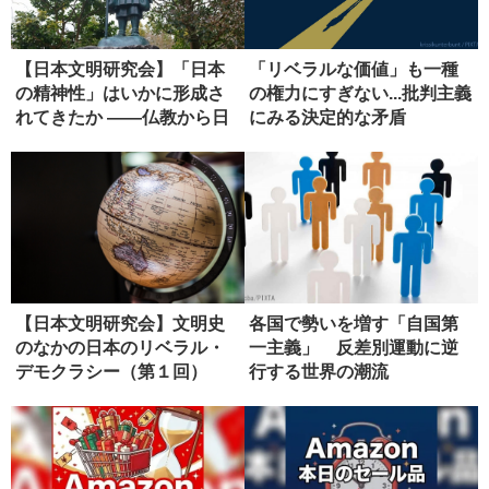
【日本文明研究会】「日本
「リベラルな価値」も一種
の精神性」はいかに形成さ
の権力にすぎない...批判主義
れてきたか ――仏教から日
にみる決定的な矛盾
本政治...
【日本文明研究会】文明史
各国で勢いを増す「自国第
のなかの日本のリベラル・
一主義」 反差別運動に逆
デモクラシー（第１回）
行する世界の潮流