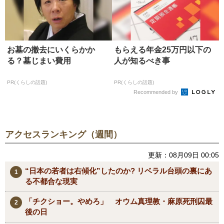
お墓の撤去にいくらかか
もらえる年金25万円以下の
る？墓じまい費用
人が知るべき事
PR(くらしの話題)
PR(くらしの話題)
Recommended by
アクセスランキング（週間）
更新：08月09日 00:05
“日本の若者は右傾化”したのか? リベラル台頭の裏にあ
る不都合な現実
「チクショー。やめろ」 オウム真理教・麻原死刑囚最
後の日