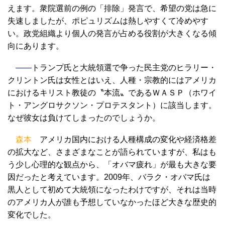
えます。衆院選前の例の「排除」発言で、希望の党は急に
失速しましたが、ポピュリズムは熱しやすくて冷めやす
い。政党組織より個人の発言が占める役割が大きくなる傾
向にあります。
――
トランプ氏と大統領選で争った民主党のヒラリー・
クリントン氏は女性とはいえ、人種・宗教的にはアメリカ
におけるキリスト教徒の〝本流〟であるＷＡＳＰ（ホワイ
ト・アングロサクソン・プロテスタント）に該当します。
なぜ彼女は負けてしまったのでしょうか。
森本
アメリカ国内における人種構成の変化や経済格差
の拡大など、さまざまなことが語られていますが、私はも
う少し心理的な観点から、「オバマ疲れ」が最も大きな要
因だったと考えています。2009年、バラク・オバマ氏は
黒人として初めて大統領になったわけですが、それは当時
のアメリカ人が誰も予想していなかったほど大きな歴史的
変化でした。