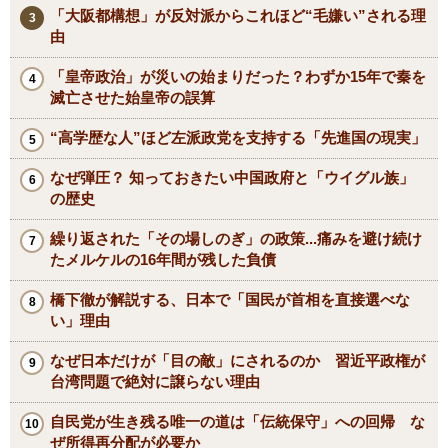
「大阪都構想」が反対派からこれほど“毛嫌い”される理
由
「皇帝政治」が災いの始まりだった？わずか15年で秦を
滅亡させた始皇帝の誤算
“高学歴な人”ほど左派政党を支持する「先進国の現実」
なぜ弾圧？ 知っておきたい中国政府と「ウイグル族」
の歴史
繰り返された「その場しのぎ」の政策...痛みを避け続け
たメルケルの16年間が残した負債
橋下徹が解説する、日本で「国民が首相を直接選べな
い」理由
なぜ日本だけが「目の敵」にされるのか 習近平政権が
台湾問題で絶対に譲らない理由
自民党が生き残る唯一の道は「伝統保守」への回帰 な
ぜ所得再分配が必要か