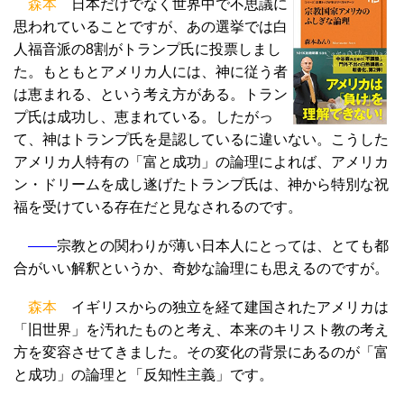
森本
日本だけでなく世界中で不思議に
思われていることですが、あの選挙では白
人福音派の8割がトランプ氏に投票しまし
た。もともとアメリカ人には、神に従う者
は恵まれる、という考え方がある。トラン
プ氏は成功し、恵まれている。したがっ
て、神はトランプ氏を是認しているに違いない。こうした
アメリカ人特有の「富と成功」の論理によれば、アメリカ
ン・ドリームを成し遂げたトランプ氏は、神から特別な祝
福を受けている存在だと見なされるのです。
――
宗教との関わりが薄い日本人にとっては、とても都
合がいい解釈というか、奇妙な論理にも思えるのですが。
森本
イギリスからの独立を経て建国されたアメリカは
「旧世界」を汚れたものと考え、本来のキリスト教の考え
方を変容させてきました。その変化の背景にあるのが「富
と成功」の論理と「反知性主義」です。