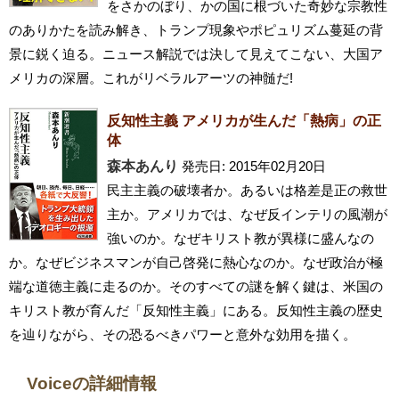
をさかのぼり、かの国に根づいた奇妙な宗教性
のありかたを読み解き、トランプ現象やポピュリズム蔓延の背
景に鋭く迫る。ニュース解説では決して見えてこない、大国ア
メリカの深層。これがリベラルアーツの神髄だ!
反知性主義 アメリカが生んだ「熱病」の正
体
森本あんり
発売日: 2015年02月20日
民主主義の破壊者か。あるいは格差是正の救世
主か。アメリカでは、なぜ反インテリの風潮が
強いのか。なぜキリスト教が異様に盛んなの
か。なぜビジネスマンが自己啓発に熱心なのか。なぜ政治が極
端な道徳主義に走るのか。そのすべての謎を解く鍵は、米国の
キリスト教が育んだ「反知性主義」にある。反知性主義の歴史
を辿りながら、その恐るべきパワーと意外な効用を描く。
Voiceの詳細情報