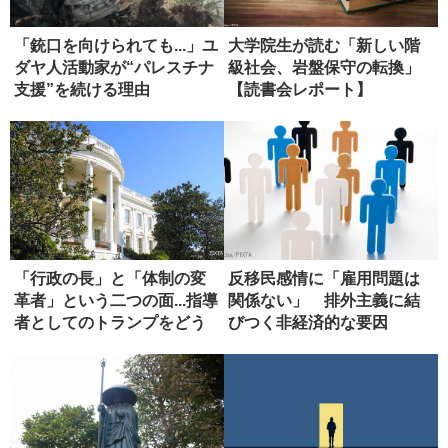
「銃口を向けられても...」ユ
大学院生が読む「新しい階
ダヤ人活動家が“パレスチナ
級社会、岩盤保守の転換」
支援”を続ける理由
【読書会レポート】
「行政の長」と「体制の変
反移民感情に「雇用問題は
革者」という二つの面...指導
関係ない」 排外主義に結
者としてのトランプをどう
びつく非経済的な要因
評...