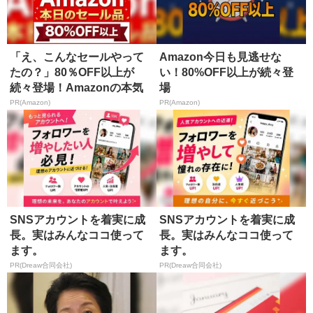
「え、こんなセールやって
Amazon今日も見逃せな
たの？」80％OFF以上が
い！80%OFF以上が続々登
続々登場！Amazonの本気
場
が...
PR(Amazon)
PR(Amazon)
SNSアカウントを着実に成
SNSアカウントを着実に成
長。実はみんなココ使って
長。実はみんなココ使って
ます。
ます。
PR(Dreaw合同会社)
PR(Dreaw合同会社)