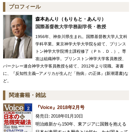
プロフィール
森本あんり
（もりもと・あんり）
国際基督教大学学務副学長・教授
1956年、神奈川県生まれ。国際基督教大学人文科
学科卒業。東京神学大学大学院を経て、プリンス
トン神学大学院博士課程修了（Ｐｈ．Ｄ．）。専
攻は組織神学。プリンストン神学大学客員教授、
バークレー連合神学大学客員教授を経て、2012年より現職。著書
に、『反知性主義─アメリカが生んだ「熱病」の正体』(新潮選書)な
ど。
関連書籍・雑誌
『Voice』2018年2月号
発売日: 2018年01月10日
明治維新から150年、東アジアに国難を抱える
日本が参照すべき歴史とは何か。わが国きって