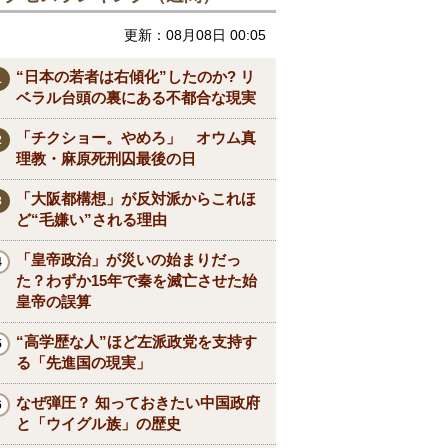
更新：08月08日 00:05
“日本の若者は右傾化”したのか? リ
ベラル台頭の裏にある不都合な現実
「チクショー。やめろ」 オウム真
理教・麻原死刑囚最後の日
「大阪都構想」が反対派からこれほ
ど“毛嫌い”される理由
「皇帝政治」が災いの始まりだっ
た？わずか15年で秦を滅亡させた始
皇帝の誤算
“高学歴な人”ほど左派政党を支持す
る「先進国の現実」
なぜ弾圧？ 知っておきたい中国政府
と「ウイグル族」の歴史