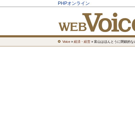
PHPオンライン
Voice
»
経済・経営
» 富山はほんとうに閉鎖的