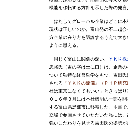
機能を移転する方針を示した際の発言
はたしてグローバル企業はどこに本
現状は正しいのか。富山発の不二越会
方企業の在り方を議論するうえで大き
ように思える。
同じく富山に関係の深い、
ＹＫＫ株
忠裕氏（吉の字は土に口）は、企業の
ついて独特な経営哲学をもつ。吉田氏
される
『ＹＫＫの流儀』（ＰＨＰ研究
社は東京になくてもいい」ときっぱり
０１６年３月には本社機能の一部を開
する富山県黒部市に移転した。本書で
立場で参画させていただいた私には、
強いこだわりを見せる吉田氏の姿勢が