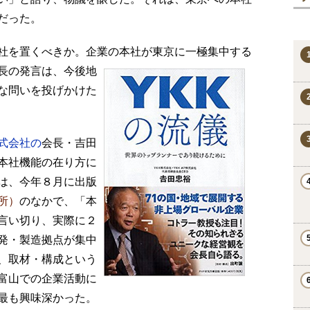
だった。
社を置くべきか。企業の本社が東京
に一極集中する
長の発言は、今後地
な問いを投げかけた
式会社の
会長・吉田
本社機能の在り方に
は、今年８月に出版
所）
のなかで、「本
言い切り、実際に２
発・製造拠点が集中
、取材・構成という
富山での企業活動に
最も興味深かった。