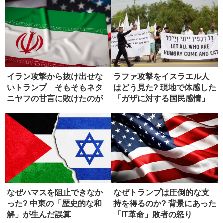
イラン攻撃から抜け出せな
ラファ攻撃をイスラエル人
いトランプ そもそもネタ
はどう見た? 現地で体感した
ニヤフの甘言に敗けたのが
「ガザに対する国民感情」
失敗
なぜハマスを阻止できなか
なぜトランプは圧倒的な支
った? 中東の「歴史的な和
持を得るのか? 背景にあった
解」が生んだ誤算
「IT革命」敗者の怒り