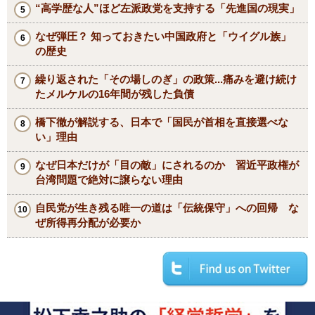
“高学歴な人”ほど左派政党を支持する「先進国の現実」
なぜ弾圧？ 知っておきたい中国政府と「ウイグル族」
の歴史
繰り返された「その場しのぎ」の政策...痛みを避け続け
たメルケルの16年間が残した負債
橋下徹が解説する、日本で「国民が首相を直接選べな
い」理由
なぜ日本だけが「目の敵」にされるのか 習近平政権が
台湾問題で絶対に譲らない理由
自民党が生き残る唯一の道は「伝統保守」への回帰 な
ぜ所得再分配が必要か