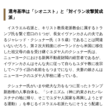
選考基準は「シオニスト」と「対イラン攻撃賛成
派」
イスラエル右派と、キリスト教長老派教会に属するトラ
ンプ氏を繋ぐ窓口の１つが、長女イヴァンカさんの夫であ
るジャレッド・クシュナー氏（３５歳）であることは間違
いないだろう。第２次大戦後にポーランドから米国に移住
した祖父母の血を受け継ぐユダヤ人のクシュナー氏は、
ニューヨークにおける新興不動産財閥の経営者であるが、
イヴァンカさんはそんな夫に従って自らもユダヤ教に改宗
してヘブライ語の名前をもつまでになり、夫妻の娘さんは
ニューヨークのユダヤ人学校に通っている。
クシュナー氏がいまや絶大な力をもつに至ったトランプ
新政権の人事自体も、「シオニズム（神に約束されたパレ
スチナの地に帰り、そこでユダヤ人国家を再興しようとす
る運動）」を奉じるイスラエル右派たちにそうとう配慮し