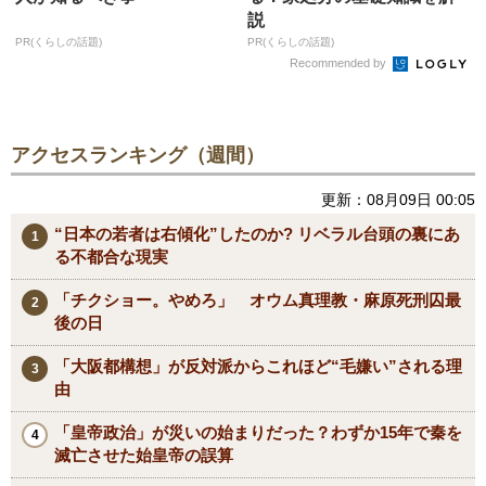
説
PR(くらしの話題)
PR(くらしの話題)
Recommended by
アクセスランキング（週間）
更新：08月09日 00:05
“日本の若者は右傾化”したのか? リベラル台頭の裏にあ
る不都合な現実
「チクショー。やめろ」 オウム真理教・麻原死刑囚最
後の日
「大阪都構想」が反対派からこれほど“毛嫌い”される理
由
「皇帝政治」が災いの始まりだった？わずか15年で秦を
滅亡させた始皇帝の誤算