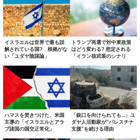
イスラエルは世界で最も誤
トランプ再選で対中東政策
解されている国? 根拠がな
はどう変わる? 想定される
い「ユダヤ陰謀論」
「イラン核武装のシナリ
オ」
ハマスを焚きつけた、米国
「銃口を向けられても...」ユ
主導の「イスラエルとアラ
ダヤ人活動家が“パレスチナ
ブ諸国の国交正常化」
支援”を続ける理由