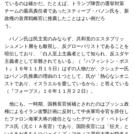
ているのは確かだ。たとえば、トランプ陣営の選挙対策
チームの最高責任者であったスティーブ・バノン氏を、新
政権の首席戦略官に推薦したことはよい例だろ
う。
バノン氏は民主党のみならず、共和党のエスタブリッ
シュメント層をも敵視し、反グローバリストであることを
喧伝しており、「白人至上主義者として知られ、反ユダヤ
主義者として非難されてもいる」（『ハフィントン・ポス
ト』１６年１１月１５日）はずの人物だが、クシュナー氏
はバノン氏推薦の理由の１つとして、氏が「熱心なシオニ
ストであり、イスラエルを愛しているから」と答えている
（『フォーブス』１６年１１月２２日）。
他にも、一時期、国務長官候補とされたのはブッシュ政
権によるイラン攻撃計画に反対して中央軍司令官を辞任し
たファロン海軍大将の後任となったデヴィッド・ペトレイ
アス氏（元ＣＩＡ長官）であり、国防長官には「狂犬」と
いうあだ名をもつジェイムズ・マティス退役大将が指名さ