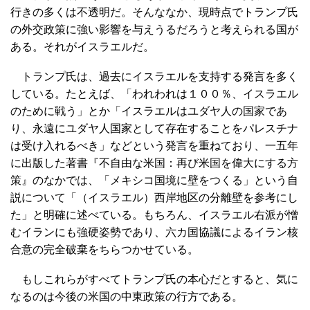
行きの多くは不透明だ。そんななか、現時点でトランプ氏
の外交政策に強い影響を与えうるだろうと考えられる国が
ある。それがイスラエルだ。
トランプ氏は、過去にイスラエルを支持する発言を多く
している。たとえば、「われわれは１００％、イスラエル
のために戦う」とか「イスラエルはユダヤ人の国家であ
り、永遠にユダヤ人国家として存在することをパレスチナ
は受け入れるべき」などという発言を重ねており、一五年
に出版した著書『不自由な米国：再び米国を偉大にする方
策』のなかでは、「メキシコ国境に壁をつくる」という自
説について「（イスラエル）西岸地区の分離壁を参考にし
た」と明確に述べている。もちろん、イスラエル右派が憎
むイランにも強硬姿勢であり、六カ国協議によるイラン核
合意の完全破棄をちらつかせている。
もしこれらがすべてトランプ氏の本心だとすると、気に
なるのは今後の米国の中東政策の行方である。