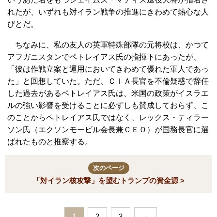
れたが、いずれも対イラン戦争の推進にきわめて熱心な人
びとだ。
ちなみに、私の友人の英軍特殊部隊の元将校は、かつて
アフガニスタンでペトレイアス氏の指揮下にあったが、
「彼は作戦立案と運用においてきわめて優れた軍人であっ
た」と回想していた。ただ、ＣＩＡ長官を不倫疑惑で辞任
した過去があるペトレイアス氏は、米国の政策がイスラエ
ルの強い影響を受けることに必ずしも賛成しておらず、こ
のことからペトレイアス氏ではなく、レックス・ティラー
ソン氏（エクソンモービル会長兼ＣＥＯ）が国務長官に選
ばれたものと推察する。
次のページ
「対イラン核攻撃」を望むトランプの資金源 >
1
2
3
→