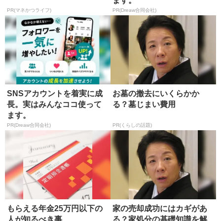
ます。
PR(マネかつライフ)
PR(Dreaw合同会社)
SNSアカウントを着実に成
お墓の撤去にいくらかか
長。実はみんなココ使って
る？墓じまい費用
ます。
PR(Dreaw合同会社)
PR(くらしの話題)
もらえる年金25万円以下の
家の売却成功にはカギがあ
人が知るべき事
る？家処分の基礎知識を解