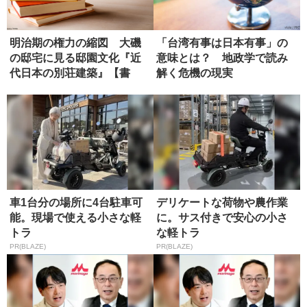
明治期の権力の縮図 大磯
「台湾有事は日本有事」の
の邸宅に見る邸園文化『近
意味とは？ 地政学で読み
代日本の別荘建築』【書
解く危機の現実
評】
車1台分の場所に4台駐車可
デリケートな荷物や農作業
能。現場で使える小さな軽
に。サス付きで安心の小さ
トラ
な軽トラ
PR(BLAZE)
PR(BLAZE)