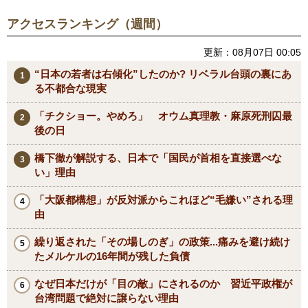
アクセスランキング（週間）
更新：08月07日 00:05
“日本の若者は右傾化”したのか? リベラル台頭の裏にあ
る不都合な現実
「チクショー。やめろ」 オウム真理教・麻原死刑囚最
後の日
橋下徹が解説する、日本で「国民が首相を直接選べな
い」理由
「大阪都構想」が反対派からこれほど“毛嫌い”される理
由
繰り返された「その場しのぎ」の政策...痛みを避け続け
たメルケルの16年間が残した負債
なぜ日本だけが「目の敵」にされるのか 習近平政権が
台湾問題で絶対に譲らない理由