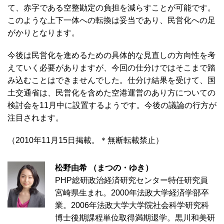
て、赤字である空整勘定の負担を減らすことが可能です。
このような上下一体への転換は妥当であり、民営化への足
がかりとなります。
今後は民営化を進めるための具体的な見直しの方向性を考
えていく必要がありますが、今回の仕分けではそこまで踏
み込むことはできませんでした。仕分け結果を受けて、国
土交通省は、民営化を含めた空港運営のあり方についての
検討会を11月中に設置するようです。今後の議論の行方が
注目されます。
（2010年11月15日掲載。＊無断転載禁止）
松野由希 （まつの・ゆき
）
PHP総研政治経済研究センター特任研究員
宮崎県生まれ。2000年法政大学経済学部卒
業。2006年法政大学大学院社会科学研究科
博士後期課程単位取得満期退学。黒川和美研