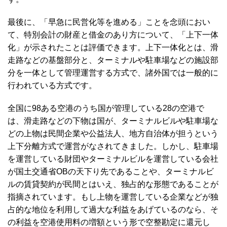
最後に、「早急に民営化等を進める」ことを念頭におい
て、特別会計の財産と借金のあり方について、「上下一体
化」が示されたことは評価できます。上下一体化とは、滑
走路などの基盤部分と、ターミナルや駐車場などの施設部
分を一体として管理運営する方式で、諸外国では一般的に
行われている方式です。
全国に98ある空港のうち国が管理している28の空港で
は、滑走路などの下物は国が、ターミナルビルや駐車場な
どの上物は民間企業や公益法人、地方自治体が担うという
上下分離方式で運営がなされてきました。しかし、駐車場
を運営している財団やターミナルビルを運営している会社
が国土交通省OBの天下り先であることや、ターミナルビ
ルの賃貸契約が民間とはいえ、独占的な形態であることが
指摘されています。もし上物を運営している企業などが独
占的な地位を利用して過大な利益をあげているのなら、そ
の利益を空港使用料の増額という形で空整勘定に還元し