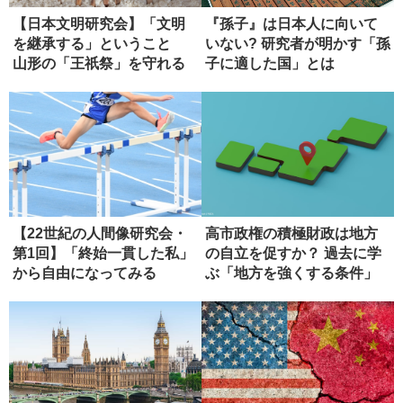
【日本文明研究会】「文明
『孫子』は日本人に向いて
を継承する」ということ
いない? 研究者が明かす「孫
山形の「王祇祭」を守れる
子に適した国」とは
か（第３...
【22世紀の人間像研究会・
高市政権の積極財政は地方
第1回】「終始一貫した私」
の自立を促すか？ 過去に学
から自由になってみる
ぶ「地方を強くする条件」