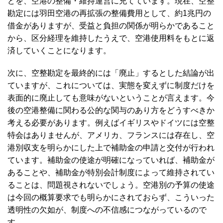
どを、空港の整備・維持運営に充てています。現在、空整
勘定には羽田空港の再拡張の整備費用として、約1兆円の
借金がありますが、受益と負担の関係が明らかであること
から、区分経理を維持したうえで、空港使用料をもとに返
済していくことになります。
次に、空整勘定を最終的には「廃止」するとした結論が出
ていますが、これについては、実態を変えずに制度だけを
表面的に廃止しても意味がないということが言えます。今
後の空港整備に関わる公的な関与のあり方をどうすべきか
考える必要があります。例えばイギリスやドイツには空整
特会はありませんが、アメリカ、フランスには存在し、空
港別収支を明らかにした上で補助金の申請と交付が行われ
ています。補助金の使途が明確になっていれば、補助金が
あることや、補助金が特別会計制度によって維持されてい
ることは、問題視されないでしょう。空港別の予算の使途
は今回の概算要求でも明らかにされておらず、こういった
透明性の欠如が、制度への不信感につながっているので
す。