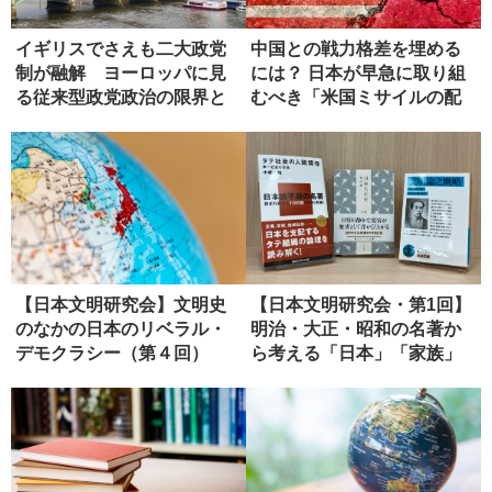
イギリスでさえも二大政党
中国との戦力格差を埋める
制が融解 ヨーロッパに見
には？ 日本が早急に取り組
る従来型政党政治の限界と
むべき「米国ミサイルの配
模索
備」
【日本文明研究会】文明史
【日本文明研究会・第1回】
のなかの日本のリベラル・
明治・大正・昭和の名著か
デモクラシー（第４回）
ら考える「日本」「家族」
「共同...