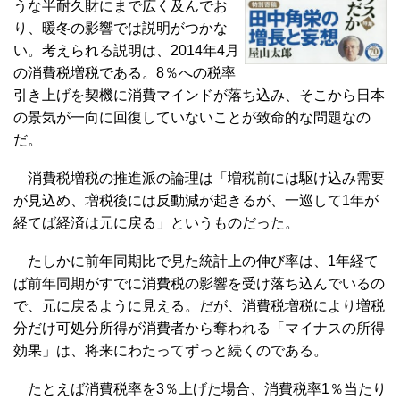
うな半耐久財にまで広く及んでお
り、暖冬の影響では説明がつかな
い。考えられる説明は、2014年4月
の消費税増税である。8％への税率
引き上げを契機に消費マインドが落ち込み、そこから日本
の景気が一向に回復していないことが致命的な問題なの
だ。
消費税増税の推進派の論理は「増税前には駆け込み需要
が見込め、増税後には反動減が起きるが、一巡して1年が
経てば経済は元に戻る」というものだった。
たしかに前年同期比で見た統計上の伸び率は、1年経て
ば前年同期がすでに消費税の影響を受け落ち込んでいるの
で、元に戻るように見える。だが、消費税増税により増税
分だけ可処分所得が消費者から奪われる「マイナスの所得
効果」は、将来にわたってずっと続くのである。
たとえば消費税率を3％上げた場合、消費税率1％当たり