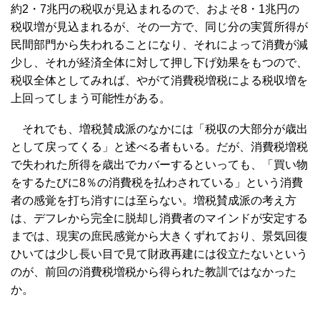
約2・7兆円の税収が見込まれるので、およそ8・1兆円の
税収増が見込まれるが、その一方で、同じ分の実質所得が
民間部門から失われることになり、それによって消費が減
少し、それが経済全体に対して押し下げ効果をもつので、
税収全体としてみれば、やがて消費税増税による税収増を
上回ってしまう可能性がある。
それでも、増税賛成派のなかには「税収の大部分が歳出
として戻ってくる」と述べる者もいる。だが、消費税増税
で失われた所得を歳出でカバーするといっても、「買い物
をするたびに8％の消費税を払わされている」という消費
者の感覚を打ち消すには至らない。増税賛成派の考え方
は、デフレから完全に脱却し消費者のマインドが安定する
までは、現実の庶民感覚から大きくずれており、景気回復
ひいては少し長い目で見て財政再建には役立たないという
のが、前回の消費税増税から得られた教訓ではなかった
か。