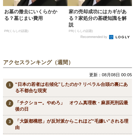
お墓の撤去にいくらかか
家の売却成功にはカギがあ
る？墓じまい費用
る？家処分の基礎知識を解
説
PR(くらしの話題)
PR(くらしの話題)
Recommended by
アクセスランキング（週間）
更新：08月08日 00:05
“日本の若者は右傾化”したのか? リベラル台頭の裏にあ
る不都合な現実
「チクショー。やめろ」 オウム真理教・麻原死刑囚最
後の日
「大阪都構想」が反対派からこれほど“毛嫌い”される理
由