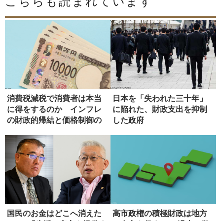
こちらも読まれています
消費税減税で消費者は本当
日本を「失われた三十年」
に得をするのか インフレ
に陥れた、財政支出を抑制
の財政的帰結と価格制御の
した政府
危うさ
国民のお金はどこへ消えた
高市政権の積極財政は地方