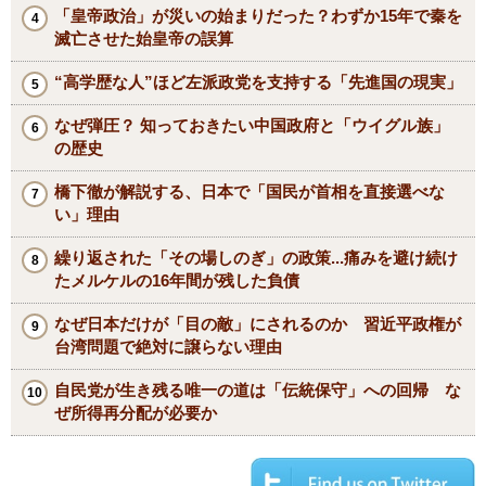
「皇帝政治」が災いの始まりだった？わずか15年で秦を
滅亡させた始皇帝の誤算
“高学歴な人”ほど左派政党を支持する「先進国の現実」
なぜ弾圧？ 知っておきたい中国政府と「ウイグル族」
の歴史
橋下徹が解説する、日本で「国民が首相を直接選べな
い」理由
繰り返された「その場しのぎ」の政策...痛みを避け続け
たメルケルの16年間が残した負債
なぜ日本だけが「目の敵」にされるのか 習近平政権が
台湾問題で絶対に譲らない理由
自民党が生き残る唯一の道は「伝統保守」への回帰 な
ぜ所得再分配が必要か