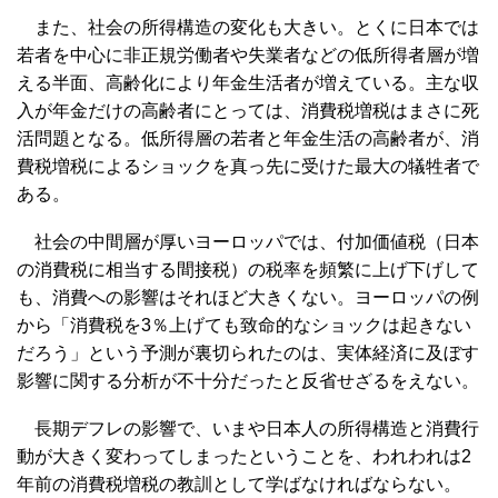
また、社会の所得構造の変化も大きい。とくに日本では
若者を中心に非正規労働者や失業者などの低所得者層が増
える半面、高齢化により年金生活者が増えている。主な収
入が年金だけの高齢者にとっては、消費税増税はまさに死
活問題となる。低所得層の若者と年金生活の高齢者が、消
費税増税によるショックを真っ先に受けた最大の犠牲者で
ある。
社会の中間層が厚いヨーロッパでは、付加価値税（日本
の消費税に相当する間接税）の税率を頻繁に上げ下げして
も、消費への影響はそれほど大きくない。ヨーロッパの例
から「消費税を3％上げても致命的なショックは起きない
だろう」という予測が裏切られたのは、実体経済に及ぼす
影響に関する分析が不十分だったと反省せざるをえない。
長期デフレの影響で、いまや日本人の所得構造と消費行
動が大きく変わってしまったということを、われわれは2
年前の消費税増税の教訓として学ばなければならない。