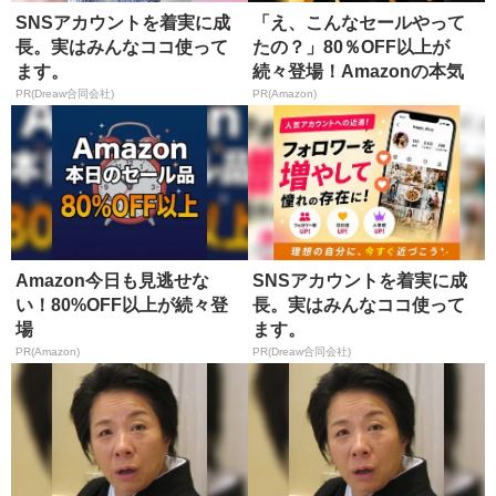
SNSアカウントを着実に成
「え、こんなセールやって
長。実はみんなココ使って
たの？」80％OFF以上が
ます。
続々登場！Amazonの本気
が...
PR(Dreaw合同会社)
PR(Amazon)
Amazon今日も見逃せな
SNSアカウントを着実に成
い！80%OFF以上が続々登
長。実はみんなココ使って
場
ます。
PR(Amazon)
PR(Dreaw合同会社)