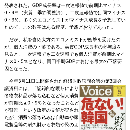
発表された。GDP成長率は一次速報値で前期比マイナス
0・4％（実質、季節調整済）、二次速報値では同マイナス
0・3％。多くのエコノミストがマイナス成長を予想してい
たので、この数字はある程度、予想どおりであった。
だが、私を含め大方のエコノミストが衝撃を受けたの
が、個人消費の下落である。実質GDP成長率の寄与度を
見ると、一次速報でも二次速報でも個人消費が前期比マイ
ナス0・5％となり、同四半期GDPにおける最大の下落要
因となった。
今年3月11日に開催された経済財政諮問会議の第3回会
議資料には、「記
録的な暖冬により
冬物衣料品が落ち込むなど個人消費
が前期比▲0・9％となったことなど
が背景」という政府の見解が記され
たが、消費の落ち込みは自動車や家
電製品等の耐久財から衣類や靴のよ