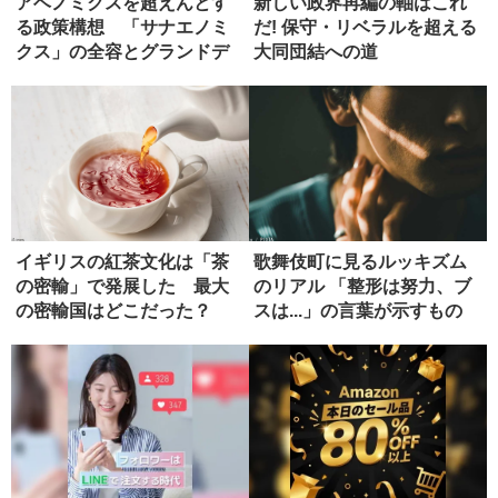
アベノミクスを超えんとす
新しい政界再編の軸はこれ
る政策構想 「サナエノミ
だ! 保守・リベラルを超える
クス」の全容とグランドデ
大同団結への道
ザイン
イギリスの紅茶文化は「茶
歌舞伎町に見るルッキズム
の密輸」で発展した 最大
のリアル 「整形は努力、ブ
の密輸国はどこだった？
スは...」の言葉が示すもの