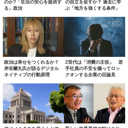
のか?「生活の安心を提供す
の自立を促すか？ 過去に学
る」政治
ぶ「地方を強くする条件」
政治は幸せをつくれるか？
Z世代は「消費の主役」 若
岸谷蘭丸氏が語るデジタル
手社員の不安を煽ってロッ
ネイティブの行動原理
クオンする企業の目論見