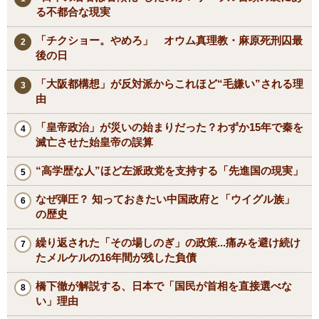
る不都合な現実
「チクショー。やめろ」 オウム真理教・麻原死刑囚最
後の日
「大阪都構想」が反対派からこれほど“毛嫌い”される理
由
「皇帝政治」が災いの始まりだった？わずか15年で秦を
滅亡させた始皇帝の誤算
“高学歴な人”ほど左派政党を支持する「先進国の現実」
なぜ弾圧？ 知っておきたい中国政府と「ウイグル族」
の歴史
繰り返された「その場しのぎ」の政策...痛みを避け続け
たメルケルの16年間が残した負債
橋下徹が解説する、日本で「国民が首相を直接選べな
い」理由