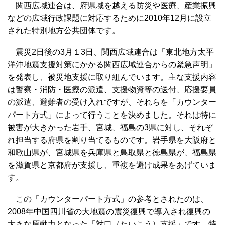
関西広域連合は、府県域を越える防災や医療、産業振興
などの広域行政課題に対応するために2010年12月に設立
された特別地方公共団体です。
震災2日後の3月１3日、関西広域連合は「東北地方太平
洋沖地震支援対策にかかる関西広域連合からの緊急声明」
を発表し、被災地支援に取り組んでいます。主な支援内容
は警察・消防・医療の派遣、支援物資等の送付、応援要員
の派遣、避難者の受け入れですが、それらを「カウンター
パート方式」によって行うことを決めました。それは特に
被害が大きかった岩手、宮城、福島の3県に対し、それぞ
れ担当する府県を割り当てるものです。岩手県を大阪府と
和歌山県が、宮城県を兵庫県と鳥取県と徳島県が、福島県
を滋賀県と京都府が支援し、重複を避け成果をあげていま
す。
この「カウンターパート方式」の参考とされたのは、
2008年中国四川省の大地震の震災復興で導入され復興の
大きな原動力となった「対口（たいこう）支援」です。特