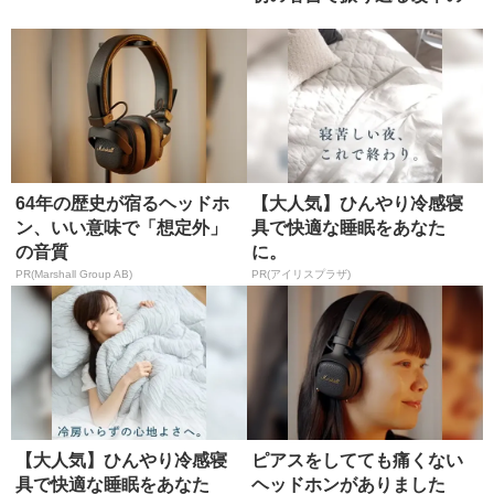
軌跡
64年の歴史が宿るヘッドホ
【大人気】ひんやり冷感寝
ン、いい意味で「想定外」
具で快適な睡眠をあなた
の音質
に。
PR(Marshall Group AB)
PR(アイリスプラザ)
【大人気】ひんやり冷感寝
ピアスをしてても痛くない
具で快適な睡眠をあなた
ヘッドホンがありました