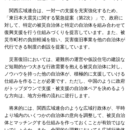
関西広域連合は、一対一の支援を充実強化するため、
「東日本大震災に関する緊急提案（第2次）」で、政府に
対して、特定の被災自治体と特定の自治体を組み合わせて
復興支援を行う仕組みづくりを提言しています。また、被
災市町村の負担軽減を狙い、災害復旧事業を他の自治体が
代行できる制度の創設を提案しています。
災害復旧においては、避難所の運営や仮設住宅の建設な
ど短期的かつ大きな行政需要を抱える被災自治体に対し、
ノウハウを持った他の自治体が、積極的に支援していける
仕組みを作ることが必要です。ただし、中国のように政府
がトップダウンで支援・被支援の自治体ペアを決めるよう
な方向は、地方分権の流れに逆行します。
将来的には、関西広域連合のような広域行政体が、平時
より域内のいくつかの自治体の意向を調整して、被災自治
体とマッチングする仕組みを作っておくことが有効ではな
いでしょうか。また、全国的な調整においても広域行政体