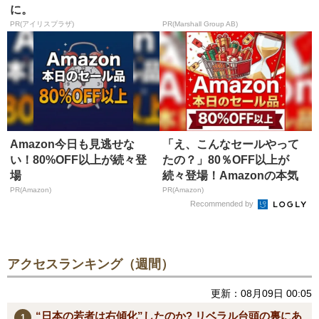
に。
PR(アイリスプラザ)
PR(Marshall Group AB)
Amazon今日も見逃せな
「え、こんなセールやって
い！80%OFF以上が続々登
たの？」80％OFF以上が
場
続々登場！Amazonの本気
が...
PR(Amazon)
PR(Amazon)
Recommended by
アクセスランキング（週間）
更新：08月09日 00:05
“日本の若者は右傾化”したのか? リベラル台頭の裏にあ