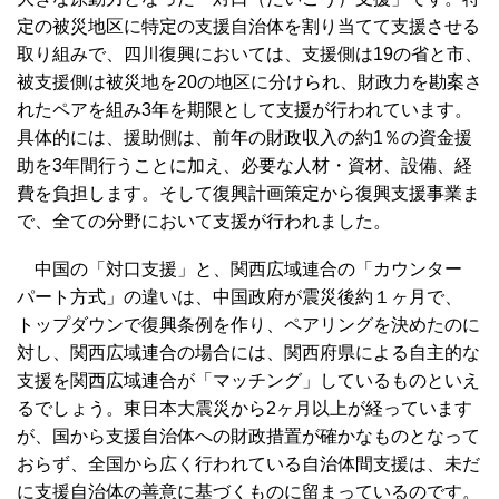
定の被災地区に特定の支援自治体を割り当てて支援させる
取り組みで、四川復興においては、支援側は19の省と市、
被支援側は被災地を20の地区に分けられ、財政力を勘案さ
れたペアを組み3年を期限として支援が行われています。
具体的には、援助側は、前年の財政収入の約1％の資金援
助を3年間行うことに加え、必要な人材・資材、設備、経
費を負担します。そして復興計画策定から復興支援事業ま
で、全ての分野において支援が行われました。
中国の「対口支援」と、関西広域連合の「カウンター
パート方式」の違いは、中国政府が震災後約１ヶ月で、
トップダウンで復興条例を作り、ペアリングを決めたのに
対し、関西広域連合の場合には、関西府県による自主的な
支援を関西広域連合が「マッチング」しているものといえ
るでしょう。東日本大震災から2ヶ月以上が経っています
が、国から支援自治体への財政措置が確かなものとなって
おらず、全国から広く行われている自治体間支援は、未だ
に支援自治体の善意に基づくものに留まっているのです。