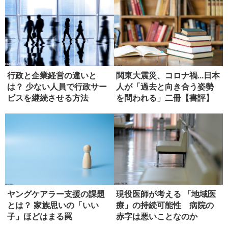
行政と企業経営の違いと
関東大震災、コロナ禍...日本
は？ 少ない人員で行政サー
人が「過去と向き合う姿勢
ビスを継続させる方法
を問われる」二冊【書評】
ヤングケアラー支援の課題
現役医師が考える 「地域医
とは？ 家族思いの「いい
療」の持続可能性 病院の
子」ほどはまる罠
赤字は悪いことなのか