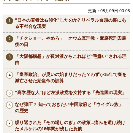
更新：08月09日 00:05
“日本の若者は右傾化”したのか? リベラル台頭の裏にあ
る不都合な現実
「チクショー。やめろ」 オウム真理教・麻原死刑囚最
後の日
「大阪都構想」が反対派からこれほど“毛嫌い”される理
由
「皇帝政治」が災いの始まりだった？わずか15年で秦を
滅亡させた始皇帝の誤算
“高学歴な人”ほど左派政党を支持する「先進国の現実」
なぜ弾圧？ 知っておきたい中国政府と「ウイグル族」
の歴史
繰り返された「その場しのぎ」の政策...痛みを避け続け
たメルケルの16年間が残した負債