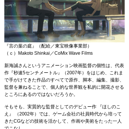
『言の葉の庭』（配給／東宝映像事業部）
（ｃ）Makoto Shinkai／CoMix Wave Films
新海誠さんというアニメーション映画監督の個性は、代表
作『秒速5センチメートル』（2007年）をはじめ、これま
で手がけてきた作品のすべてで原作、脚本、編集、撮影、
監督を兼ねることで、個人的な世界観を私的に開花させる
ところにあるのではないだろうか。
そもそも、実質的な監督としてのデビュー作 『ほしのこ
え』 （2002年）では、ゲーム会社の社員時代から培って
きたCGなどの技術を活かして、作画や美術をたった一人
でこなし、