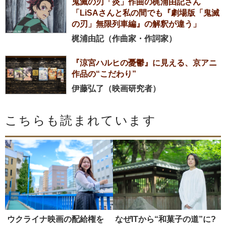
鬼滅の刃「炎」作曲の梶浦由記さん
「LiSAさんと私の間でも『劇場版「鬼滅
の刃」無限列⾞編』の解釈が違う」
梶浦由記（作曲家・作詞家）
『涼宮ハルヒの憂鬱』に見える、京アニ
作品の“こだわり”
伊藤弘了（映画研究者）
こちらも読まれています
ウクライナ映画の配給権を
なぜITから“和菓子の道”に?