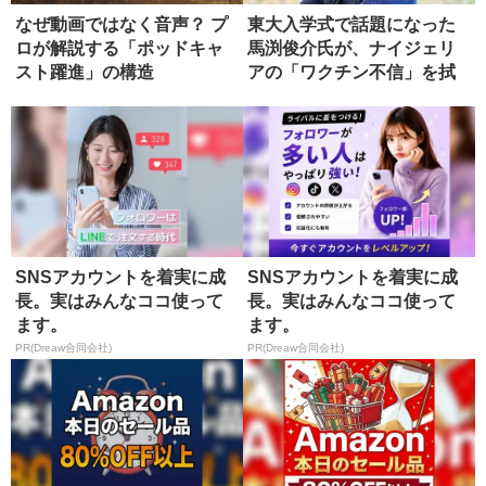
なぜ動画ではなく音声？ プ
東大入学式で話題になった
ロが解説する「ポッドキャ
馬渕俊介氏が、ナイジェリ
スト躍進」の構造
アの「ワクチン不信」を拭
った方法
SNSアカウントを着実に成
SNSアカウントを着実に成
長。実はみんなココ使って
長。実はみんなココ使って
ます。
ます。
PR(Dreaw合同会社)
PR(Dreaw合同会社)