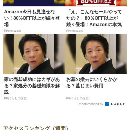
Amazon今日も見逃せな
「え、こんなセールやって
い！80%OFF以上が続々登
たの？」80％OFF以上が
場
続々登場！Amazonの本気
が...
PR(Amazon)
PR(Amazon)
家の売却成功にはカギがあ
お墓の撤去にいくらかか
る？家処分の基礎知識を解
る？墓じまい費用
説
PR(くらしの話題)
PR(くらしの話題)
Recommended by
アクセスランキング（週間）