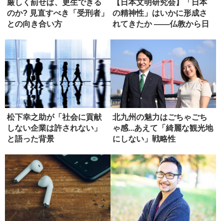
厳しく罰せば、更生できる
【日本文明研究会】「日本
のか? 見直すべき「受刑者」
の精神性」はいかに形成さ
との向き合い方
れてきたか ――仏教から日
本政治...
松下幸之助が「社会に貢献
北九州の魅力はごちゃごち
しない企業は許されない」
ゃ感...あえて「綺麗な観光地
と語った背景
にしない」戦略性