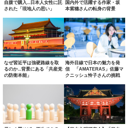
自腹で購入...日本人女性に託
国内外で活躍する作家・坂
された「現地人の思い」
本紫穗さんの転身の背景
なぜ習近平は強硬路線を取
海外目線で日本の魅力を発
るのか...背景にある「共産党
信 「AMATERAS」佐藤マ
の防衛本能」
クニッシュ怜子さんの挑戦