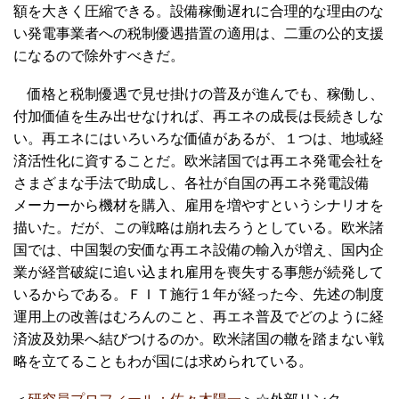
額を大きく圧縮できる。設備稼働遅れに合理的な理由のな
い発電事業者への税制優遇措置の適用は、二重の公的支援
になるので除外すべきだ。
価格と税制優遇で見せ掛けの普及が進んでも、稼働し、
付加価値を生み出せなければ、再エネの成長は長続きしな
い。再エネにはいろいろな価値があるが、１つは、地域経
済活性化に資することだ。欧米諸国では再エネ発電会社を
さまざまな手法で助成し、各社が自国の再エネ発電設備
メーカーから機材を購入、雇用を増やすというシナリオを
描いた。だが、この戦略は崩れ去ろうとしている。欧米諸
国では、中国製の安価な再エネ設備の輸入が増え、国内企
業が経営破綻に追い込まれ雇用を喪失する事態が続発して
いるからである。ＦＩＴ施行１年が経った今、先述の制度
運用上の改善はむろんのこと、再エネ普及でどのように経
済波及効果へ結びつけるのか。欧米諸国の轍を踏まない戦
略を立てることもわが国には求められている。