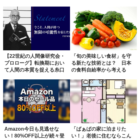
【22世紀の人間像研究会・
「旬の美味しい食材」を守
プロローグ】転換期におい
る新たな技術とは？ 日本
て人間の本質を捉える糸口
の食料自給率から考える
とは
Amazon今日も見逃せな
「ばぁばの家に泊まりた
い！80%OFF以上が続々登
い！」老後に住むならこん