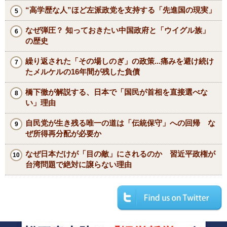
“高学歴な人”ほど左派政党を支持する「先進国の現実」
なぜ弾圧？ 知っておきたい中国政府と「ウイグル族」
の歴史
繰り返された「その場しのぎ」の政策...痛みを避け続け
たメルケルの16年間が残した負債
橋下徹が解説する、日本で「国民が首相を直接選べな
い」理由
自民党が生き残る唯一の道は「伝統保守」への回帰 な
ぜ所得再分配が必要か
なぜ日本だけが「目の敵」にされるのか 習近平政権が
台湾問題で絶対に譲らない理由