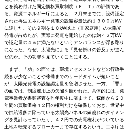
とを義務付けた固定価格買取制度（ＦＩＴ）の評価であ
る。資源エネルギー庁によると、２月末までに、設備認定
された再生エネルギー発電の設備容量は約１３００万kW
に達した。その９割を１０kW以上（非家庭用）の太陽光
発電が占めたが、実際に発電を開始したのは約４２万kW
で認定量の４％に満たないというアンバランスが浮き彫り
になった。なぜ、太陽光による「見せ掛けの普及」が進ん
だのか。その功罪を見ていくことにする。
まず、「功」の面では、環境アセスメントなどの行政手
続きが少ないことや稼働までのリードタイムが短いこと
が、太陽光発電の設備認定量を急増させた。一方、「罪」
の面では、制度運用上の欠陥を衝かれた。具体的には、発
電事業者が書類審査を昨年度中に済ませて、稼働から２０
年間の買取価格４２円の権利だけを確保しておき、世界中
で供給過多に陥っている太陽光パネルの値崩れのタイミン
グを見計らっていたり、４２円での売電権利がついている
土地を転売するブローカーまで存在するという。エネ庁は