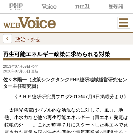
ME
NU
政治・外交
再生可能エネルギー政策に求められる対策
2013年07月09日 公開
2026年07月06日 更新
佐々木陽一（政策シンクタンクPHP総研地域経営研究セン
ター主任研究員）
《ＰＨＰ総研研究員ブログ2013年7月9日掲載分より》
太陽光発電はバブル的な活況なのに対して、風力、地
熱、小水力など他の再生可能エネルギー（再エネ）発電は
蚊帳の外――。これが昨年７月にスタートした再エネで発
電された電気を国が決めた価格で電気事業者が調達するこ