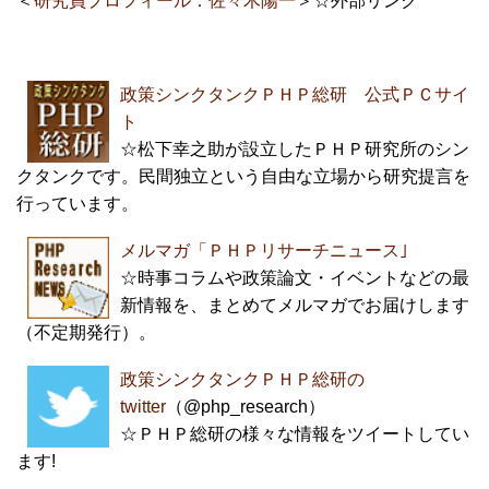
＜
研究員プロフィール：佐々木陽一
＞☆外部リンク
政策シンクタンクＰＨＰ総研 公式ＰＣサイ
ト
☆松下幸之助が設立したＰＨＰ研究所のシン
クタンクです。民間独立という自由な立場から研究提言を
行っています。
メルマガ「ＰＨＰリサーチニュース｣
☆時事コラムや政策論文・イベントなどの最
新情報を、まとめてメルマガでお届けします
（不定期発行）。
政策シンクタンクＰＨＰ総研の
twitter
（@php_research）
☆ＰＨＰ総研の様々な情報をツイートしてい
ます!