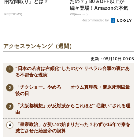
的な間取り」とは？
たの？」80％OFF以上が
続々登場！Amazonの本気
が...
PR(ROOMS)
PR(Amazon)
Recommended by
アクセスランキング（週間）
更新：08月10日 00:05
“日本の若者は右傾化”したのか? リベラル台頭の裏にあ
る不都合な現実
「チクショー。やめろ」 オウム真理教・麻原死刑囚最
後の日
「大阪都構想」が反対派からこれほど“毛嫌い”される理
由
「皇帝政治」が災いの始まりだった？わずか15年で秦を
滅亡させた始皇帝の誤算