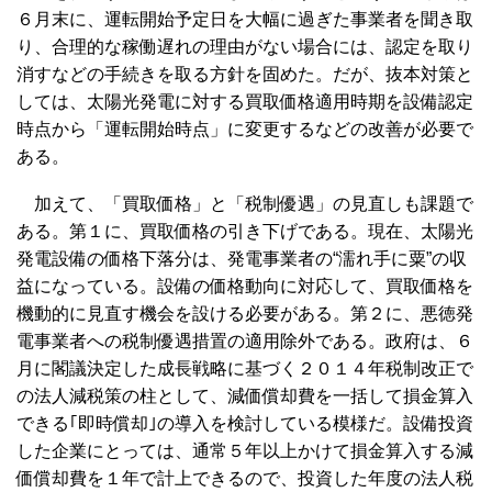
６月末に、運転開始予定日を大幅に過ぎた事業者を聞き取
り、合理的な稼働遅れの理由がない場合には、認定を取り
消すなどの手続きを取る方針を固めた。だが、抜本対策と
しては、太陽光発電に対する買取価格適用時期を設備認定
時点から「運転開始時点」に変更するなどの改善が必要で
ある。
加えて、「買取価格」と「税制優遇」の見直しも課題で
ある。第１に、買取価格の引き下げである。現在、太陽光
発電設備の価格下落分は、発電事業者の“濡れ手に粟”の収
益になっている。設備の価格動向に対応して、買取価格を
機動的に見直す機会を設ける必要がある。第２に、悪徳発
電事業者への税制優遇措置の適用除外である。政府は、６
月に閣議決定した成長戦略に基づく２０１４年税制改正で
の法人減税策の柱として、減価償却費を一括して損金算入
できる｢即時償却｣の導入を検討している模様だ。設備投資
した企業にとっては、通常５年以上かけて損金算入する減
価償却費を１年で計上できるので、投資した年度の法人税