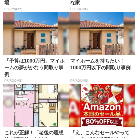
場
な家
PR(Amazon)
PR(ROOMS)
「予算は1000万円」マイホ
マイホームを持ちたい！
ームの夢がかなう間取り事
1000万円以下の間取り事例
例
PR(ROOMS)
PR(ROOMS)
これが正解！「老後の理想
「え、こんなセールやって