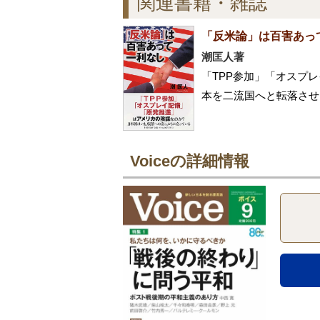
関連書籍・雑誌
「反米論」は百害あっ
潮匡人著
「TPP参加」「オスプ
本を二流国へと転落させ
Voiceの詳細情報