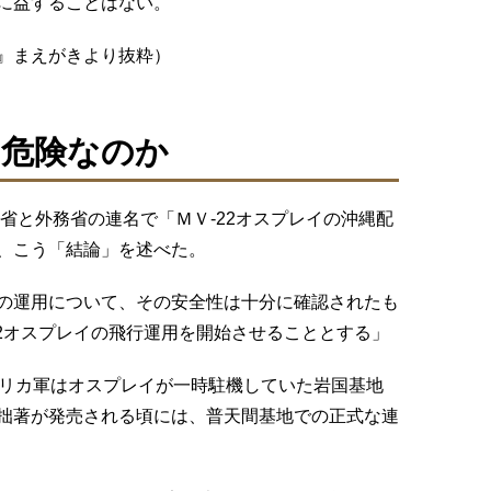
に益することはない。
』まえがきより抜粋）
に危険なのか
衛省と外務省の連名で「ＭＶ-22オスプレイの沖縄配
、こう「結論」を述べた。
イの運用について、その安全性は十分に確認されたも
22オスプレイの飛行運用を開始させることとする」
メリカ軍はオスプレイが一時駐機していた岩国基地
拙著が発売される頃には、普天間基地での正式な連