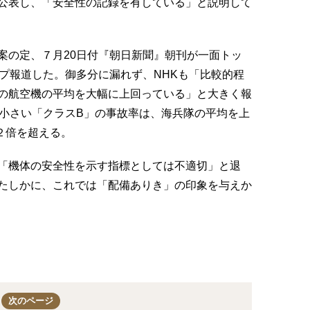
公表し、「安全性の記録を有している」と説明して
案の定、７月20日付『朝日新聞』朝刊が一面トッ
ープ報道した。御多分に漏れず、NHKも「比較的程
の航空機の平均を大幅に上回っている」と大きく報
が小さい「クラスB」の事故率は、海兵隊の平均を上
２倍を超える。
「機体の安全性を示す指標としては不適切」と退
たしかに、これでは「配備ありき」の印象を与えか
次のページ