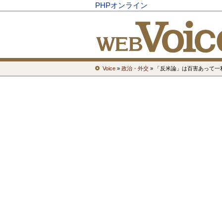
PHPオンライン
Voice
»
政治・外交
» 「反米論」は百害あって一