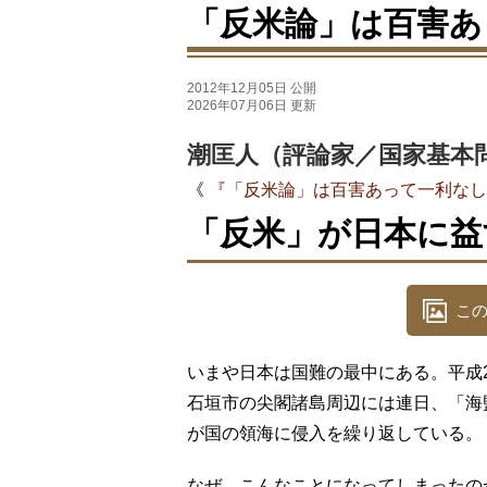
「反米論」は百害あ
2012年12月05日 公開
2026年07月06日 更新
潮匡人（評論家／国家基本
《
『「反米論」は百害あって一利なし
「反米」が日本に益
この
いまや日本は国難の最中にある。平成24
石垣市の尖閣諸島周辺には連日、「海
が国の領海に侵入を繰り返している。
なぜ、こんなことになってしまったの