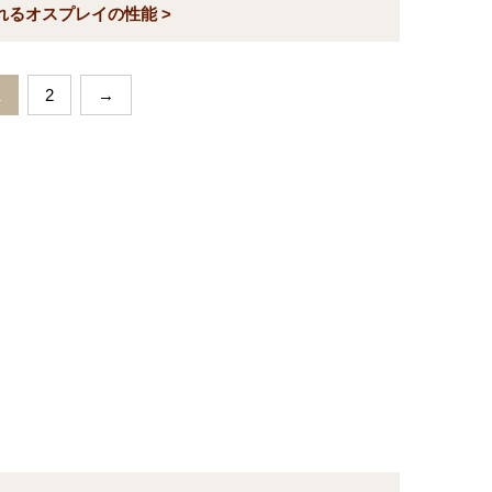
れるオスプレイの性能 >
1
2
→