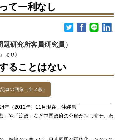
って一利なし
問題研究所客員研究員）
』より》
することはない
記事の画像（全 2 枚）
年（2012年）11月現在、沖縄県
監」や「漁政」など中国政府の公船が押し寄せ、わ
か。結論から言えば、日米同盟が弱体化したからで