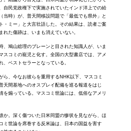
、自民党政権下で実施されていたインド洋上での給
（当時）が、普天間移設問題で「最低でも県外」と
ト・ミー」と大言壮語した。その結果は、読者ご案
まれた傷跡は、いまも消えていない。
時、鳩山総理のブレーンと目された知識人が、いま
マスコミの寵児と化す。全国の大型書店では、アメ
れ、ベストセラーとなっている。
がら、今なお彼らを重用するNHK以下、マスコミ
普天間基地へのオスプレイ配備を巡る報道をはじ
情を煽っている。マスコミ世論には、低俗なアメリ
誰か。深く傷ついた日米同盟の惨状を見ながら、ほ
コミ世論を席巻する反米論は、日本の国益を害す