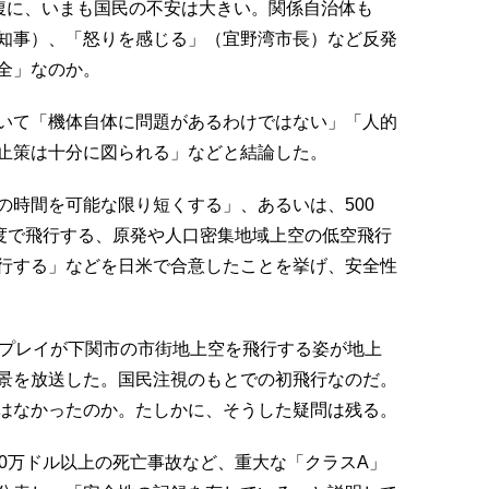
裏腹に、いまも国民の不安は大きい。関係自治体も
知事）、「怒りを感じる」（宜野湾市長）など反発
全」なのか。
いて「機体自体に問題があるわけではない」「人的
止策は十分に図られる」などと結論した。
の時間を可能な限り短くする」、あるいは、500
高度で飛行する、原発や人口密集地域上空の低空飛行
行する」などを日米で合意したことを挙げ、安全性
スプレイが下関市の市街地上空を飛行する姿が地上
景を放送した。国民注視のもとでの初飛行なのだ。
はなかったのか。たしかに、そうした疑問は残る。
00万ドル以上の死亡事故など、重大な「クラスA」