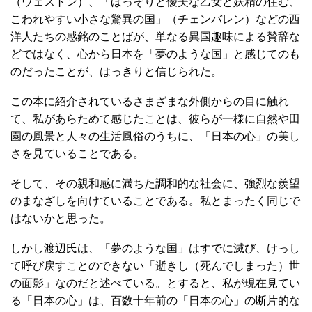
（ウェストン）、「ほっそりと優美な乙女と妖精の住む、
こわれやすい小さな驚異の国」（チェンバレン）などの西
洋人たちの感銘のことばが、単なる異国趣味による賛辞な
どではなく、心から日本を「夢のような国」と感じてのも
のだったことが、はっきりと信じられた。
この本に紹介されているさまざまな外側からの目に触れ
て、私があらためて感じたことは、彼らが一様に自然や田
園の風景と人々の生活風俗のうちに、「日本の心」の美し
さを見ていることである。
そして、その親和感に満ちた調和的な社会に、強烈な羨望
のまなざしを向けていることである。私とまったく同じで
はないかと思った。
しかし渡辺氏は、「夢のような国」はすでに滅び、けっし
て呼び戻すことのできない「逝きし（死んでしまった）世
の面影」なのだと述べている。とすると、私が現在見てい
る「日本の心」は、百数十年前の「日本の心」の断片的な