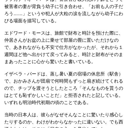
被害者の妻が背負う幼子に引き合わせ、「お前も人の子だ
ろう……」というや犯人が大粒の涙を流しながら幼子にわ
びる場面を描写している。
エドワード・モースは、旅館で財布と時計を預けた際に、
仲居さんがお盆の上に乗せて部屋の畳に置いただけなの
で、あきれながらも不安で仕方がなかったが、それから１
週間ほど他へ出かけて戻ってみると、時計と財布がそのま
まあったことに心から驚いたと書いている。
イザベラ・バードは、蒸し暑い夏の宿場の休息所（駅舎）
で、おかみさんが団扇で何時間もずっと扇ぎ続けてくれる
ので、チップを渡そうとしたところ「そんなものを貰うの
はとても恥ずかしいことだ」と拒否されたと記している。
いずれも明治時代初期の頃のことである。
当時の日本人は、彼らがなぜそんなことに驚いたり感心し
たりするのか、わけがわからなかったに違いない。でも西