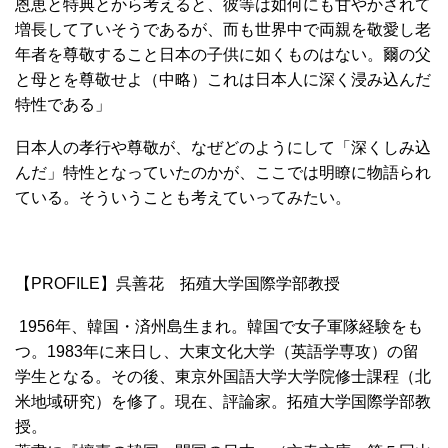
恩恵と特典とから考えると、彼等は如何にも甘やかされて
増長して了いそうであるが、而も世界中で両親を敬愛し老
年者を尊敬すること日本の子供に如くものはない。爾の父
と母とを尊敬せよ（中略）これは日本人に深く浸み込んだ
特性である」
日本人の孝行や尊敬が、なぜどのようにして「深くしみ込
んだ」特性となっていたのかが、ここでは明瞭に物語られ
ている。そういうことも考えていってみたい。
【PROFILE】呉善花 拓殖大学国際学部教授
1956年、韓国・済州島生まれ。韓国で女子軍隊経験をも
つ。1983年に来日し、大東文化大学（英語学専攻）の留
学生となる。その後、東京外国語大学大学院修士課程（北
米地域研究）を修了。現在、評論家。拓殖大学国際学部教
授。