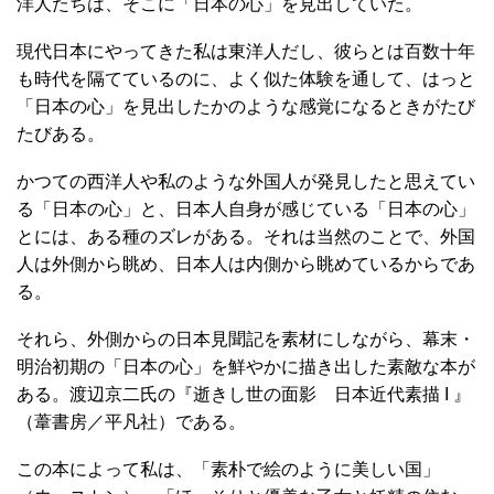
洋人たちは、そこに「日本の心」を見出していた。
現代日本にやってきた私は東洋人だし、彼らとは百数十年
も時代を隔てているのに、よく似た体験を通して、はっと
「日本の心」を見出したかのような感覚になるときがたび
たびある。
かつての西洋人や私のような外国人が発見したと思えてい
る「日本の心」と、日本人自身が感じている「日本の心」
とには、ある種のズレがある。それは当然のことで、外国
人は外側から眺め、日本人は内側から眺めているからであ
る。
それら、外側からの日本見聞記を素材にしながら、幕末・
明治初期の「日本の心」を鮮やかに描き出した素敵な本が
ある。渡辺京二氏の『逝きし世の面影 日本近代素描 I 』
（葦書房／平凡社）である。
この本によって私は、「素朴で絵のように美しい国」