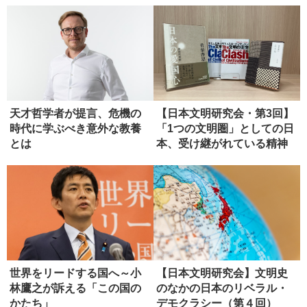
天才哲学者が提言、危機の
【日本文明研究会・第3回】
時代に学ぶべき意外な教養
「1つの文明圏」としての日
とは
本、受け継がれている精神
性
世界をリードする国へ～小
【日本文明研究会】文明史
林鷹之が訴える「この国の
のなかの日本のリベラル・
かたち」
デモクラシー（第４回）