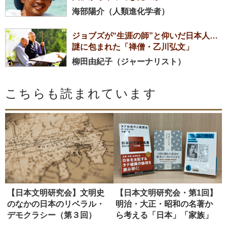
海部陽介（人類進化学者）
ジョブズが“生涯の師”と仰いだ日本人…
謎に包まれた「禅僧・乙川弘文」
柳田由紀子（ジャーナリスト）
こちらも読まれています
【日本文明研究会】文明史
【日本文明研究会・第1回】
のなかの日本のリベラル・
明治・大正・昭和の名著か
デモクラシー（第３回）
ら考える「日本」「家族」
「共同...