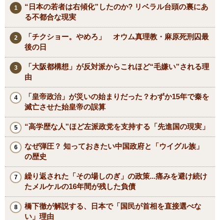
“日本の若者は右傾化”したのか? リベラル台頭の裏にあ
る不都合な現実
「チクショー。やめろ」 オウム真理教・麻原死刑囚最
後の日
「大阪都構想」が反対派からこれほど“毛嫌い”される理
由
「皇帝政治」が災いの始まりだった？わずか15年で秦を
滅亡させた始皇帝の誤算
“高学歴な人”ほど左派政党を支持する「先進国の現実」
なぜ弾圧？ 知っておきたい中国政府と「ウイグル族」
の歴史
繰り返された「その場しのぎ」の政策...痛みを避け続け
たメルケルの16年間が残した負債
橋下徹が解説する、日本で「国民が首相を直接選べな
い」理由