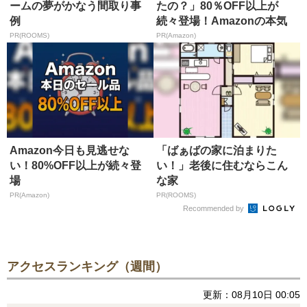
ームの夢がかなう間取り事
たの？」80％OFF以上が
例
続々登場！Amazonの本気
が...
PR(ROOMS)
PR(Amazon)
Amazon今日も見逃せな
「ばぁばの家に泊まりた
い！80%OFF以上が続々登
い！」老後に住むならこん
場
な家
PR(Amazon)
PR(ROOMS)
Recommended by
アクセスランキング（週間）
更新：08月10日 00:05