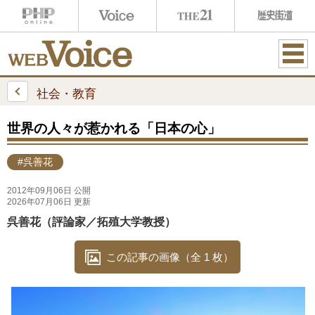
ME
NU
社会・教育
世界の人々が惹かれる「日本の心」
#呉善花
2012年09月06日 公開
2026年07月06日 更新
呉善花（評論家／拓殖大学教授）
この記事の画像（全 1 枚）