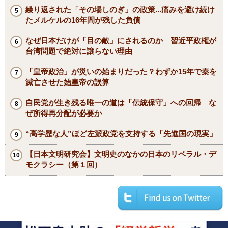
繰り返された「その場しのぎ」の政策...痛みを避け続け
たメルケルの16年間が残した負債
なぜ日本だけが「目の敵」にされるのか 習近平政権が
台湾問題で絶対に譲らない理由
「皇帝政治」が災いの始まりだった？わずか15年で秦を
滅亡させた始皇帝の誤算
自民党が生き残る唯一の道は「伝統保守」への回帰 な
ぜ所得再分配が必要か
“高学歴な人”ほど左派政党を支持する「先進国の現実」
【日本文明研究会】文明史のなかの日本のリベラル・デ
モクラシー（第１回）