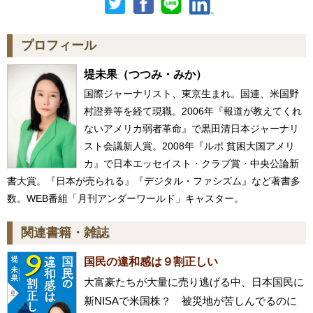
プロフィール
堤未果
（つつみ・みか）
国際ジャーナリスト、東京生まれ。国連、米国野
村證券等を経て現職。2006年『報道が教えてくれ
ないアメリカ弱者革命』で黒田清日本ジャーナリ
スト会議新人賞。2008年『ルポ 貧困大国アメリ
カ』で日本エッセイスト・クラブ賞・中央公論新
書大賞。『日本が売られる』『デジタル・ファシズム』など著書多
数。WEB番組「月刊アンダーワールド」キャスター。
関連書籍・雑誌
国民の違和感は９割正しい
大富豪たちが大量に売り逃げる中、日本国民に
新NISAで米国株？ 被災地が苦しんでるのに