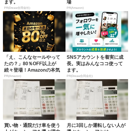
ます。
場
PR(Dreaw合同会社)
PR(Amazon)
「え、こんなセールやって
SNSアカウントを着実に成
たの？」80％OFF以上が
長。実はみんなココ使って
続々登場！Amazonの本気
ます。
が...
PR(Amazon)
PR(Dreaw合同会社)
買い物・通院だけ車を使う
月に3回しか運転しない人が