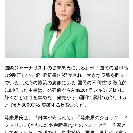
国際ジャーナリストの堤未果氏による新刊『国民の違和感
は9割正しい』(PHP新書)が発売され、大きな反響を呼ん
でいる。政府の施策の裏側にある"国民の不利益"を徹底的
に糾弾した本書は、発売前からAmazonランキング1位に
輝くなど注目を集めた。発売から1週間で累計5万部、1カ
月で6万8000部を突破する反響ぶりだ。
堤未果氏は、『日本が売られる』『堤未果のショック・ド
クトリン』(ともに幻冬舎新書)などのベストセラー作家と
して知られる。新刊では、災害対応、軍事、食料や水道と