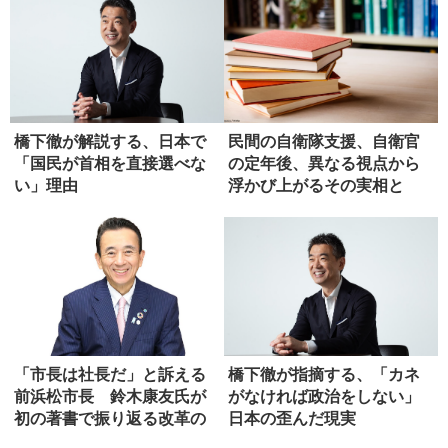
橋下徹が解説する、日本で
民間の自衛隊支援、自衛官
「国民が首相を直接選べな
の定年後、異なる視点から
い」理由
浮かび上がるその実相と
は？【書評...
「市長は社長だ」と訴える
橋下徹が指摘する、「カネ
前浜松市長 鈴木康友氏が
がなければ政治をしない」
初の著書で振り返る改革の
日本の歪んだ現実
軌跡