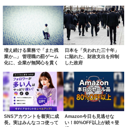
増え続ける業務で「また残
日本を「失われた三十年」
業か...」 管理職の罰ゲーム
に陥れた、財政支出を抑制
化に、企業が無関心を貫く
した政府
ワ...
SNSアカウントを着実に成
Amazon今日も見逃せな
長。実はみんなココ使って
い！80%OFF以上が続々登