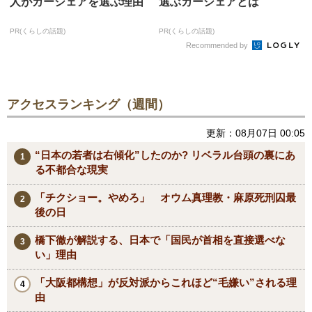
人がカーシェアを選ぶ理由
選ぶカーシェアとは
PR(くらしの話題)
PR(くらしの話題)
Recommended by
アクセスランキング（週間）
更新：08月07日 00:05
“日本の若者は右傾化”したのか? リベラル台頭の裏にあ
る不都合な現実
「チクショー。やめろ」 オウム真理教・麻原死刑囚最
後の日
橋下徹が解説する、日本で「国民が首相を直接選べな
い」理由
「大阪都構想」が反対派からこれほど“毛嫌い”される理
由