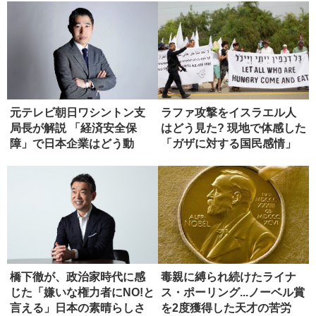
元テレビ朝日ワシントン支
ラファ攻撃をイスラエル人
局長が解説 「経済安全保
はどう見た? 現地で体感した
障」で日本企業はどう動
「ガザに対する国民感情」
く？
橋下徹が、政治家時代に感
毒親に縛られ続けたライナ
じた「嫌いな権力者にNO!と
ス・ポーリング...ノーベル賞
言える」日本の素晴らしさ
を2度獲得した天才の苦労