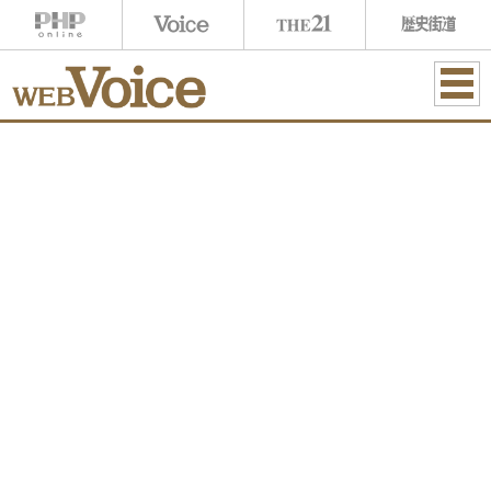
ME
NU