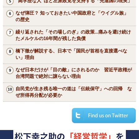
“高学歴な人”ほど左派政党を支持する「先進国の現実」
なぜ弾圧？ 知っておきたい中国政府と「ウイグル族」
の歴史
繰り返された「その場しのぎ」の政策...痛みを避け続け
たメルケルの16年間が残した負債
橋下徹が解説する、日本で「国民が首相を直接選べな
い」理由
なぜ日本だけが「目の敵」にされるのか 習近平政権が
台湾問題で絶対に譲らない理由
自民党が生き残る唯一の道は「伝統保守」への回帰 な
ぜ所得再分配が必要か