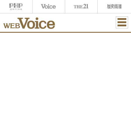
ME
NU