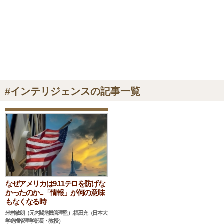
#インテリジェンスの記事一覧
なぜアメリカは9.11テロを防げな
かったのか...「情報」が何の意味
もなくなる時
米村敏朗（元内閣危機管理監）,福田充（日本大
学危機管理学部長・教授）