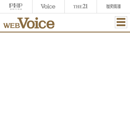
ME
NU