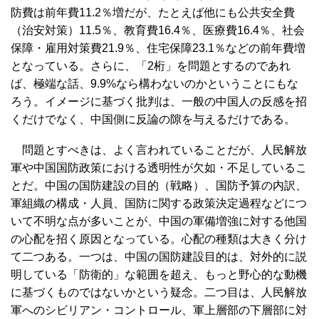
防費は前年費11.2％増だが、たとえば他にも公共安全費
（治安対策）11.5％、教育費16.4％、医療費16.4％、社会
保障・雇用対策費21.9％、住宅保障23.1％などの前年費増
となっている。さらに、「2桁」を問題とするのであれ
ば、極端な話、9.9%なら構わないのかということにもな
ろう。イメージに基づく批判は、一般の中国人の反感を招
くだけでなく、中国側に反論の隙を与えるだけである。
問題とすべきは、よく言われていることだが、人民解放
軍や中国国防政策における透明性が欠如・不足しているこ
とだ。中国の国防建設の目的（戦略）、国防予算の内訳、
軍組織の構成・人員、国防に関する政策決定過程などにつ
いて不明な点が多いことが、中国の軍備増強に対する他国
の心配を招く原因となっている。心配の種類は大きく分け
て二つある。一つは、中国の国防建設目的は、対外的に説
明している「防衛的」な範囲を超え、もっと野心的な動機
に基づくものではないかという疑念。二つ目は、人民解放
軍へのシビリアン・コントロール、軍上層部の下層部に対