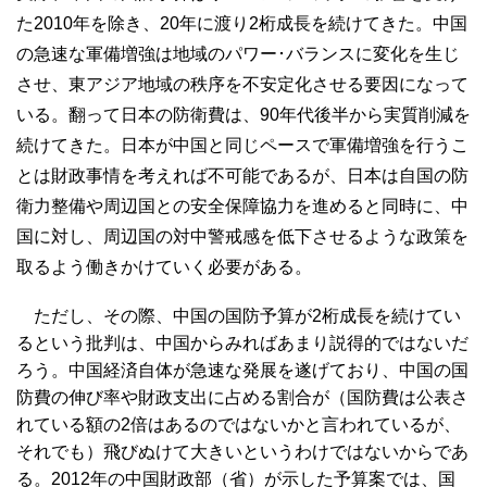
た2010年を除き、20年に渡り2桁成長を続けてきた。中国
の急速な軍備増強は地域のパワー･バランスに変化を生じ
させ、東アジア地域の秩序を不安定化させる要因になって
いる。翻って日本の防衛費は、90年代後半から実質削減を
続けてきた。日本が中国と同じペースで軍備増強を行うこ
とは財政事情を考えれば不可能であるが、日本は自国の防
衛力整備や周辺国との安全保障協力を進めると同時に、中
国に対し、周辺国の対中警戒感を低下させるような政策を
取るよう働きかけていく必要がある。
ただし、その際、中国の国防予算が2桁成長を続けてい
るという批判は、中国からみればあまり説得的ではないだ
ろう。中国経済自体が急速な発展を遂げており、中国の国
防費の伸び率や財政支出に占める割合が（国防費は公表さ
れている額の2倍はあるのではないかと言われているが、
それでも）飛びぬけて大きいというわけではないからであ
る。2012年の中国財政部（省）が示した予算案では、国