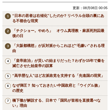
更新：08月08日 00:05
“日本の若者は右傾化”したのか? リベラル台頭の裏にあ
る不都合な現実
「チクショー。やめろ」 オウム真理教・麻原死刑囚最
後の日
「大阪都構想」が反対派からこれほど“毛嫌い”される理
由
「皇帝政治」が災いの始まりだった？わずか15年で秦を
滅亡させた始皇帝の誤算
“高学歴な人”ほど左派政党を支持する「先進国の現実」
なぜ弾圧？ 知っておきたい中国政府と「ウイグル族」
の歴史
橋下徹が解説する、日本で「国民が首相を直接選べな
い」理由