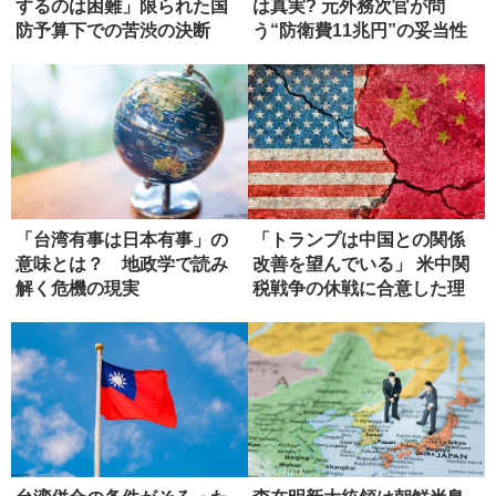
するのは困難」限られた国
は真実? 元外務次官が問
防予算下での苦渋の決断
う“防衛費11兆円”の妥当性
「台湾有事は日本有事」の
「トランプは中国との関係
意味とは？ 地政学で読み
改善を望んでいる」 米中関
解く危機の現実
税戦争の休戦に合意した理
由