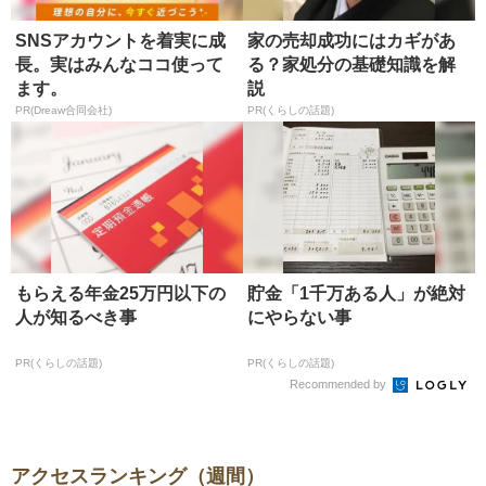
SNSアカウントを着実に成
家の売却成功にはカギがあ
長。実はみんなココ使って
る？家処分の基礎知識を解
ます。
説
PR(Dreaw合同会社)
PR(くらしの話題)
もらえる年金25万円以下の
貯金「1千万ある人」が絶対
人が知るべき事
にやらない事
PR(くらしの話題)
PR(くらしの話題)
Recommended by
アクセスランキング（週間）