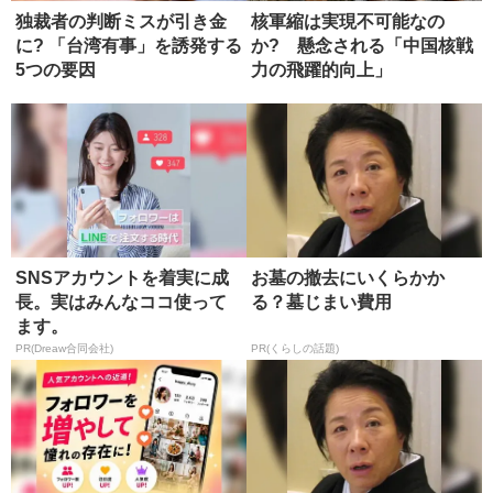
独裁者の判断ミスが引き金
核軍縮は実現不可能なの
に? 「台湾有事」を誘発する
か? 懸念される「中国核戦
5つの要因
力の飛躍的向上」
SNSアカウントを着実に成
お墓の撤去にいくらかか
長。実はみんなココ使って
る？墓じまい費用
ます。
PR(Dreaw合同会社)
PR(くらしの話題)