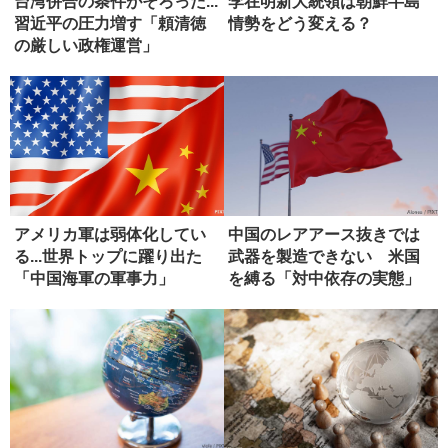
台湾併合の条件がそろった...
李在明新大統領は朝鮮半島
習近平の圧力増す「頼清徳
情勢をどう変える？
の厳しい政権運営」
アメリカ軍は弱体化してい
中国のレアアース抜きでは
る...世界トップに躍り出た
武器を製造できない 米国
「中国海軍の軍事力」
を縛る「対中依存の実態」