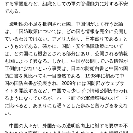
する掌握度など、組織としての軍の管理能力に対する不安
である。
透明性の不足を批判された際、中国側がよく行う反論
は、「国防政策については、どの国も情報を完全に公開し
ているわけではない。アメリカ然り、日本然りである」と
いうものである。確かに、国防・安全保障政策について
は、どの国にも機密とされる部分はあり、公開される情報
も国によって異なる。しかし、中国が公開している情報が
圧倒的に少ないという事実は、日本の防衛白書と中国の国
防白書を見比べても一目瞭然である。1998年に初めて中
国の国防白書が公表され、2009年には国防部がウェブサ
イトを開設するなど、中国でも少しずつ情報公開が行われ
るようになっているが、ハード面での軍備増強のスピード
に比べると、あまりにも遅々とした歩みと言わざるをえな
い。
中国の人々が、外国からの透明度向上に対する要求を不