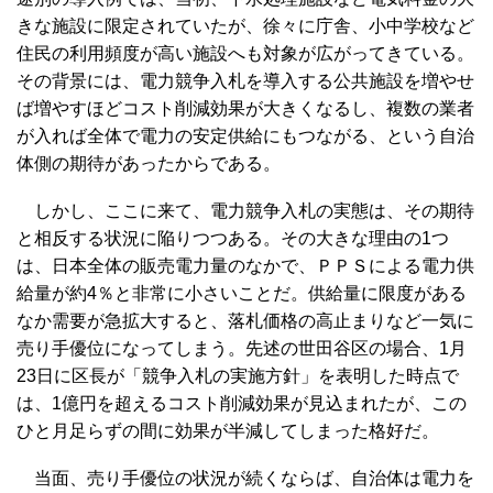
きな施設に限定されていたが、徐々に庁舎、小中学校など
住民の利用頻度が高い施設へも対象が広がってきている。
その背景には、電力競争入札を導入する公共施設を増やせ
ば増やすほどコスト削減効果が大きくなるし、複数の業者
が入れば全体で電力の安定供給にもつながる、という自治
体側の期待があったからである。
しかし、ここに来て、電力競争入札の実態は、その期待
と相反する状況に陥りつつある。その大きな理由の1つ
は、日本全体の販売電力量のなかで、ＰＰＳによる電力供
給量が約4％と非常に小さいことだ。供給量に限度がある
なか需要が急拡大すると、落札価格の高止まりなど一気に
売り手優位になってしまう。先述の世田谷区の場合、1月
23日に区長が「競争入札の実施方針」を表明した時点で
は、1億円を超えるコスト削減効果が見込まれたが、この
ひと月足らずの間に効果が半減してしまった格好だ。
当面、売り手優位の状況が続くならば、自治体は電力を