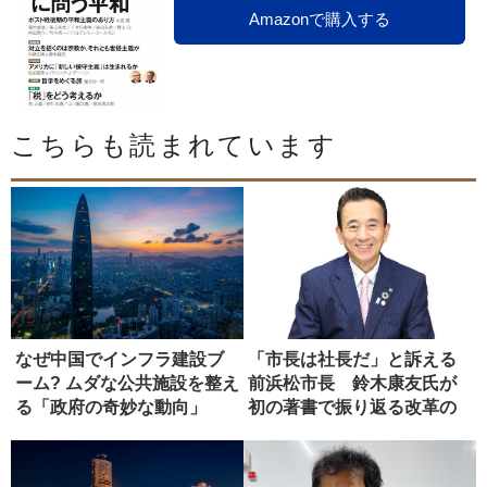
Amazonで購入する
こちらも読まれています
なぜ中国でインフラ建設ブ
「市長は社長だ」と訴える
ーム? ムダな公共施設を整え
前浜松市長 鈴木康友氏が
る「政府の奇妙な動向」
初の著書で振り返る改革の
軌跡