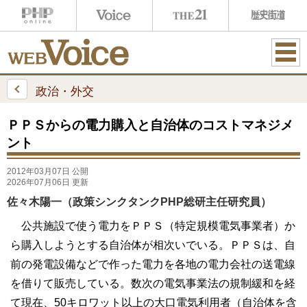
ME
NU
政治・外交
ＰＰＳからの電力購入と自治体のコストマネジメ
ント
2012年03月07日 公開
2026年07月06日 更新
佐々木陽一（政策シンクタンクPHP総研主任研究員）
公共施設で使う電力をＰＰＳ（特定規模電気事業者）か
ら購入しようとする自治体が相次いでいる。ＰＰＳは、自
前の発電設備などで作った電力を各地の電力会社の送電線
を借りて販売している。数次の電気事業法の規制緩和を経
て現在、50キロワット以上の大口電気利用者（自治体を含