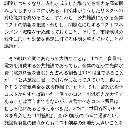
調達しづらくなり、入札が成立した場合でも電力を高値掴
みしてしまうリスクがある。自治体がこうしたリスクへの
対応能力を高めること、すなわち、公共施設にかかる全体
コストの情報を把握・分析し、問題点に対するコストマネ
ジメント戦略を予め練っておくこと、そして、市場環境の
変化に応じた対策を迅速に打てる体制を整えておくことが
課題だ。
その戦略立案にあたって大切なことは、1つに、多量の
電気を消費する公共施設であっても、全体のなかで光熱水
費（電気料金を含む）が占める割合は10％程度であること
が、『公共施設白書』で明らかになってきている。仮に、
ＰＰＳで電気料金を20％削減できたとしても、施設の全体
コストからすれば微小だ。個々のコスト削減努力が大切で
あることは言うまでもないが、改善すべきコスト費目は、
むしろ他にあると考えるべきだ。2つに、世田谷区がＰＰ
Ｓを導入した111施設は、全720施設の15％に過ぎない。
施設保有量の観点からもコスト削減の余地が大きいことを