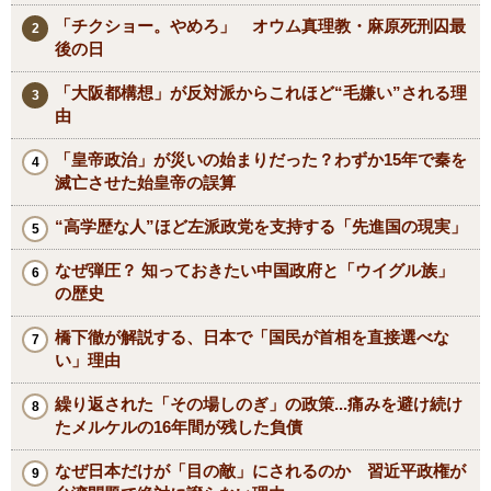
「チクショー。やめろ」 オウム真理教・麻原死刑囚最
後の日
「大阪都構想」が反対派からこれほど“毛嫌い”される理
由
「皇帝政治」が災いの始まりだった？わずか15年で秦を
滅亡させた始皇帝の誤算
“高学歴な人”ほど左派政党を支持する「先進国の現実」
なぜ弾圧？ 知っておきたい中国政府と「ウイグル族」
の歴史
橋下徹が解説する、日本で「国民が首相を直接選べな
い」理由
繰り返された「その場しのぎ」の政策...痛みを避け続け
たメルケルの16年間が残した負債
なぜ日本だけが「目の敵」にされるのか 習近平政権が