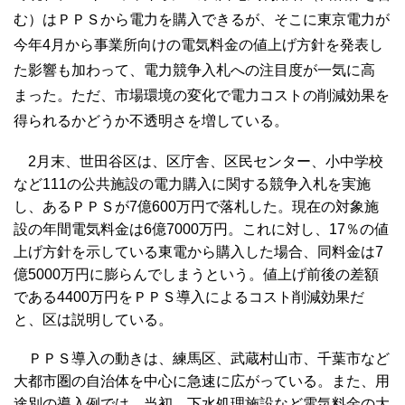
む）はＰＰＳから電力を購入できるが、そこに東京電力が
今年4月から事業所向けの電気料金の値上げ方針を発表し
た影響も加わって、電力競争入札への注目度が一気に高
まった。ただ、市場環境の変化で電力コストの削減効果を
得られるかどうか不透明さを増している。
2月末、世田谷区は、区庁舎、区民センター、小中学校
など111の公共施設の電力購入に関する競争入札を実施
し、あるＰＰＳが7億600万円で落札した。現在の対象施
設の年間電気料金は6億7000万円。これに対し、17％の値
上げ方針を示している東電から購入した場合、同料金は7
億5000万円に膨らんでしまうという。値上げ前後の差額
である4400万円をＰＰＳ導入によるコスト削減効果だ
と、区は説明している。
ＰＰＳ導入の動きは、練馬区、武蔵村山市、千葉市など
大都市圏の自治体を中心に急速に広がっている。また、用
途別の導入例では、当初、下水処理施設など電気料金の大