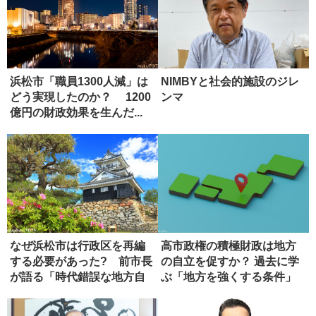
浜松市「職員1300人減」は
NIMBYと社会的施設のジレ
どう実現したのか？ 1200
ンマ
億円の財政効果を生んだ...
なぜ浜松市は行政区を再編
高市政権の積極財政は地方
する必要があった? 前市長
の自立を促すか？ 過去に学
が語る「時代錯誤な地方自
ぶ「地方を強くする条件」
治法」