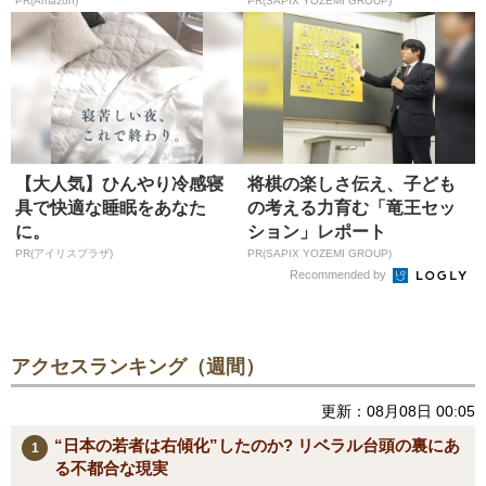
が...
PR(Amazon)
PR(SAPIX YOZEMI GROUP)
【大人気】ひんやり冷感寝
将棋の楽しさ伝え、子ども
具で快適な睡眠をあなた
の考える力育む「竜王セッ
に。
ション」レポート
PR(アイリスプラザ)
PR(SAPIX YOZEMI GROUP)
Recommended by
アクセスランキング（週間）
更新：08月08日 00:05
“日本の若者は右傾化”したのか? リベラル台頭の裏にあ
る不都合な現実