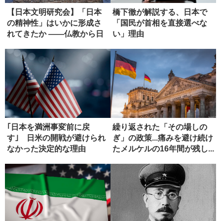
【日本文明研究会】「日本
橋下徹が解説する、日本で
の精神性」はいかに形成さ
「国民が首相を直接選べな
れてきたか ――仏教から日
い」理由
本政治...
｢日本を満洲事変前に戻
繰り返された「その場しの
す｣ 日米の開戦が避けられ
ぎ」の政策...痛みを避け続け
なかった決定的な理由
たメルケルの16年間が残し...