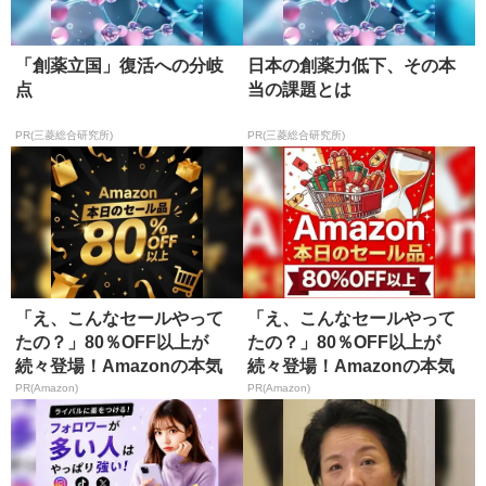
「創薬立国」復活への分岐
日本の創薬力低下、その本
点
当の課題とは
PR(三菱総合研究所)
PR(三菱総合研究所)
「え、こんなセールやって
「え、こんなセールやって
たの？」80％OFF以上が
たの？」80％OFF以上が
続々登場！Amazonの本気
続々登場！Amazonの本気
が...
が...
PR(Amazon)
PR(Amazon)