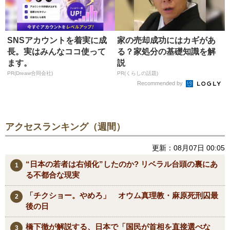
SNSアカウントを着実に成
家の売却成功にはカギがあ
長。実はみんなココ使って
る？家処分の基礎知識を解
ます。
説
PR(Dreaw合同会社)
PR(くらしの話題)
Recommended by
アクセスランキング（週間）
更新：08月07日 00:05
“日本の若者は右傾化”したのか? リベラル台頭の裏にあ
る不都合な現実
「チクショー。やめろ」 オウム真理教・麻原死刑囚最
後の日
橋下徹が解説する、日本で「国民が首相を直接選べな