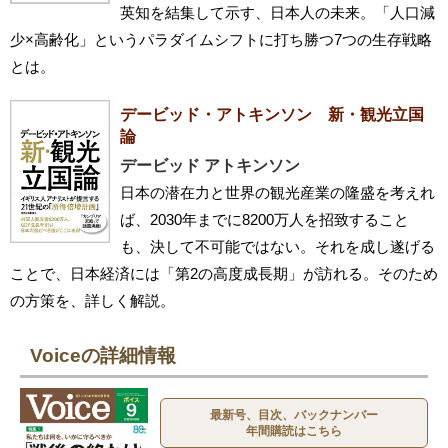
英知を結集して示す、日本人の未来。「人口減
少×高齢化」というパラダイムシフトに打ち勝つ7つの生存戦略
とは。
デービッド・アトキンソン 新・観光立国
論
デービッド アトキンソン
日本の潜在力と世界の観光産業の隆盛を考えれ
ば、2030年までに8200万人を招致すること
も、決して不可能ではない。それを成し遂げる
ことで、日本経済には「第2の高度成長期」が訪れる。そのため
の方策を、詳しく解説。
Voiceの詳細情報
最新号、目次、バックナンバー
年間購読はこちら