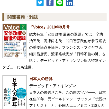
関連書籍・雑誌
『Voice』2019年9月号
総力特集「安倍政権 最後の課題」では、辛坊
治郎氏、高津尚志氏、谷口智彦氏他が参院選後
の重要論点を論評。フランシス・フクヤマ氏、
細川昌彦氏、渡瀬裕哉氏が「日韓不信の謎」を
説く。デービッド・アトキンソン氏の特別イン
タビューにも注目。
日本人の勝算
デービッド・アトキンソン
日本人の優秀さこそ、この国の宝だ――。日本
在住30年、元ゴールドマン・サックス「伝説の
アナリスト」と、外国人エコノミスト118人の