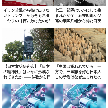
イラン攻撃から抜け出せな
七三一部隊はいかにして生
いトランプ そもそもネタ
まれたか？ 石井四郎がソ
ニヤフの甘言に敗けたのが
連の細菌兵器から得た口実
失敗
【日本文明研究会】「日本
「中国は嫌われている」一
の精神性」はいかに形成さ
方で、三国志を好む日本人...
れてきたか ――仏教から日
この矛盾はなぜ生まれたの
本政治...
か...