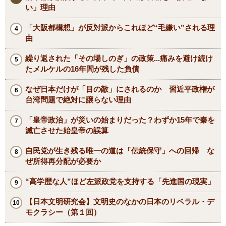
い」理由
「大阪都構想」が反対派からこれほど“毛嫌い”される理
由
繰り返された「その場しのぎ」の政策...痛みを避け続け
たメルケルの16年間が残した負債
なぜ日本だけが「目の敵」にされるのか 習近平政権が
台湾問題で絶対に譲らない理由
「皇帝政治」が災いの始まりだった？わずか15年で秦を
滅亡させた始皇帝の誤算
自民党が生き残る唯一の道は「伝統保守」への回帰 な
ぜ所得再分配が必要か
“高学歴な人”ほど左派政党を支持する「先進国の現実」
【日本文明研究会】文明史のなかの日本のリベラル・デ
モクラシー（第１回）