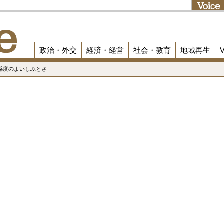
政治・外交
経済・経営
社会・教育
地域再生
、感度のよいしぶとさ