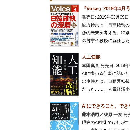
『Voice』2019年4月
発売日: 2019年03月09日
総力特集は「日韓確執の
係の未来を考える。特別
の哲学科教授に就任した
人工知能
幸田真音
発売日: 2019年
AIに携わる仕事に就い
の事件とは、自動運転技
だった……。人気経済小
AIにできること、でき
藤本浩司／柴原 一友
発売
現在のAI技術では何が