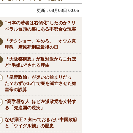
更新：08月08日 00:05
“日本の若者は右傾化”したのか? リ
ベラル台頭の裏にある不都合な現実
「チクショー。やめろ」 オウム真
理教・麻原死刑囚最後の日
「大阪都構想」が反対派からこれほ
ど“毛嫌い”される理由
「皇帝政治」が災いの始まりだっ
た？わずか15年で秦を滅亡させた始
皇帝の誤算
“高学歴な人”ほど左派政党を支持す
る「先進国の現実」
なぜ弾圧？ 知っておきたい中国政府
と「ウイグル族」の歴史