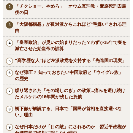
「チクショー。やめろ」 オウム真理教・麻原死刑囚最
後の日
「大阪都構想」が反対派からこれほど“毛嫌い”される理
由
「皇帝政治」が災いの始まりだった？わずか15年で秦を
滅亡させた始皇帝の誤算
“高学歴な人”ほど左派政党を支持する「先進国の現実」
なぜ弾圧？ 知っておきたい中国政府と「ウイグル族」
の歴史
繰り返された「その場しのぎ」の政策...痛みを避け続け
たメルケルの16年間が残した負債
橋下徹が解説する、日本で「国民が首相を直接選べな
い」理由
なぜ日本だけが「目の敵」にされるのか 習近平政権が
台湾問題で絶対に譲らない理由