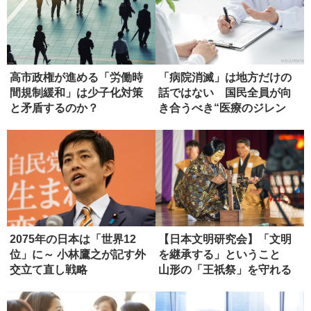
高市政権が進める「労働時
「病院消滅」は地方だけの
間規制緩和」は少子化対策
話ではない 国民全員が向
と矛盾するのか？
き合うべき“医療のジレン
マ”とは...
2075年の日本は「世界12
【日本文明研究会】「文明
位」に～ 小林鷹之が記す外
を継承する」ということ
交立て直し戦略
山形の「王祇祭」を守れる
か（第２...