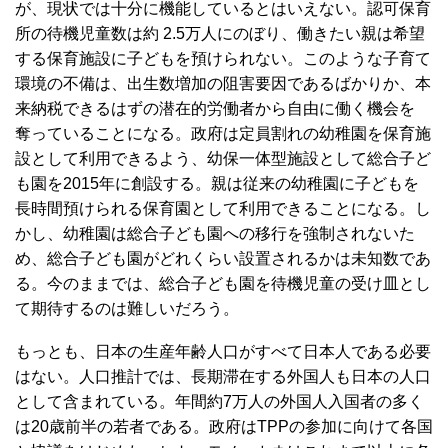
が、現状では十分に機能しているとはいえない。認可保育
所の待機児童数は約 2.5万人にのぼり、働きたい親は希望
する保育施設に子どもを預けられない。このような子育て
環境の不備は、出生数増加の阻害要因であるばかりか、本
来納税できるはずの潜在的労働者から自由に働く機会を
奪っていることになる。政府は定員割れの幼稚園を保育施
設として利用できるよう、幼保一体型施設として総合子ど
も園を2015年に創設する。親は従来の幼稚園に子どもを
長時間預けられる保育園として利用できることになる。し
かし、幼稚園は総合子ども園への移行を強制されないた
め、総合子ども園がどれくらい設置されるかは未知数であ
る。今のままでは、総合子ども園を待機児童の受け皿とし
て期待するのは難しいだろう。
もっとも、日本の生産年齢人口がすべて日本人である必要
はない。人口推計では、長期滞在する外国人も日本の人口
として含まれている。年間約7万人の外国人入国者の多く
は20歳前半の若者である。政府はTPPの参加に向けて各国