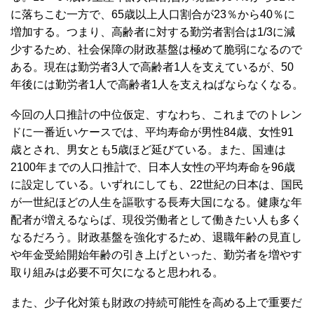
に落ちこむ一方で、65歳以上人口割合が23％から40％に
増加する。つまり、高齢者に対する勤労者割合は1/3に減
少するため、社会保障の財政基盤は極めて脆弱になるので
ある。現在は勤労者3人で高齢者1人を支えているが、50
年後には勤労者1人で高齢者1人を支えねばならなくなる。
今回の人口推計の中位仮定、すなわち、これまでのトレン
ドに一番近いケースでは、平均寿命が男性84歳、女性91
歳とされ、男女とも5歳ほど延びている。また、国連は
2100年までの人口推計で、日本人女性の平均寿命を96歳
に設定している。いずれにしても、22世紀の日本は、国民
が一世紀ほどの人生を謳歌する長寿大国になる。健康な年
配者が増えるならば、現役労働者として働きたい人も多く
なるだろう。財政基盤を強化するため、退職年齢の見直し
や年金受給開始年齢の引き上げといった、勤労者を増やす
取り組みは必要不可欠になると思われる。
また、少子化対策も財政の持続可能性を高める上で重要だ