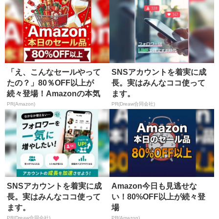
「え、こんなセールやって
SNSアカウントを着実に成
たの？」80％OFF以上が
長。実はみんなココ使って
続々登場！Amazonの本気
ます。
が...
PR(Amazon)
PR(Dreaw合同会社)
SNSアカウントを着実に成
Amazon今日も見逃せな
長。実はみんなココ使って
い！80%OFF以上が続々登
ます。
場
PR(Dreaw合同会社)
PR(Amazon)