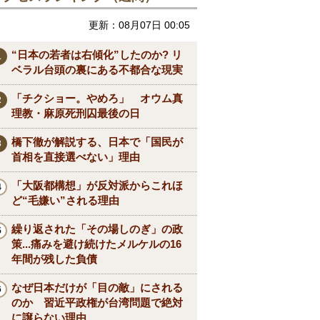
更新：08月07日 00:05
“日本の若者は右傾化”したのか? リ
ベラル台頭の裏にある不都合な現実
「チクショー。やめろ」 オウム真
理教・麻原死刑囚最後の日
橋下徹が解説する、日本で「国民が
首相を直接選べない」理由
「大阪都構想」が反対派からこれほ
ど“毛嫌い”される理由
繰り返された「その場しのぎ」の政
策...痛みを避け続けたメルケルの16
年間が残した負債
なぜ日本だけが「目の敵」にされる
のか 習近平政権が台湾問題で絶対
に譲らない理由