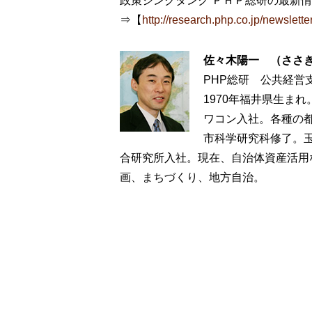
政策シンクタンク ＰＨＰ総研の最新
⇒【
http://research.php.co.jp/newsletter
佐々木陽一 （ささ
PHP総研 公共経営
1970年福井県生ま
ワコン入社。各種の都
市科学研究科修了。玉
合研究所入社。現在、自治体資産活用
画、まちづくり、地方自治。