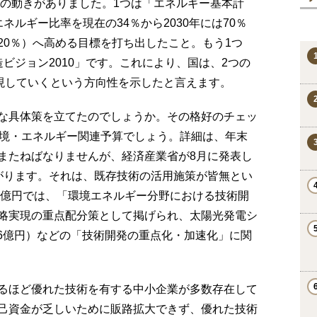
の動きがありました。1つは「エネルギー基本計
ネルギー比率を現在の34％から2030年には70％
20％）へ高める目標を打ち出したこと。もう1つ
ビジョン2010」です。これにより、国は、2つの
現していくという方向性を示したと言えます。
な具体策を立てたのでしょうか。その格好のチェッ
環境・エネルギー関連予算でしょう。詳細は、年末
またねばなりませんが、経済産業省が8月に発表し
がります。それは、既存技術の活用施策が皆無とい
0億円では、「環境エネルギー分野における技術開
略実現の重点配分策として掲げられ、太陽光発電シ
.6億円）などの「技術開発の重点化・加速化」に関
るほど優れた技術を有する中小企業が多数存在して
己資金が乏しいために販路拡大できず、優れた技術