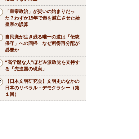
「皇帝政治」が災いの始まりだっ
た？わずか15年で秦を滅亡させた始
皇帝の誤算
自民党が生き残る唯一の道は「伝統
保守」への回帰 なぜ所得再分配が
必要か
“高学歴な人”ほど左派政党を支持す
る「先進国の現実」
【日本文明研究会】文明史のなかの
日本のリベラル・デモクラシー（第
１回）