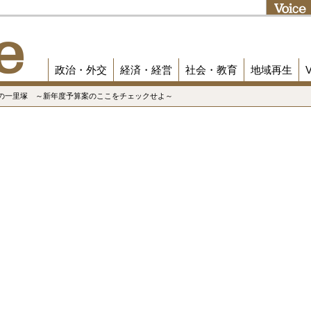
政治・外交
経済・経営
社会・教育
地域再生
への一里塚 ～新年度予算案のここをチェックせよ～