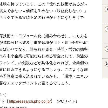
経験を持っています。この「優れた技術があるが→
拡大できない→価値を生めない（収益化しない）」
ネックである実績不足の解消がカギになりそうで
存技術の「モジュール化（組み合わせ）」にも力を
が隣接分野へ波及し事業領域が川上・川下分野へ広
るばかりでなく、限られた資金・時間・労力の効率
れを中小企業に可能ならしめる資金として、前述の
ファンド」の創設などが具体化されれば、企業側の
軟に対応できるようになるでしょう。このような施
格予算案に盛り込まれているかも、「環境・エネル
要なチェックポイントと言えるでしょう。
禁止）
イト【
http://research.php.co.jp/
】（PCサイト）