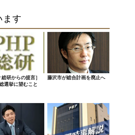
います
Ｐ総研からの提言］
藤沢市が総合計画を廃止へ
 年総選挙に望むこと