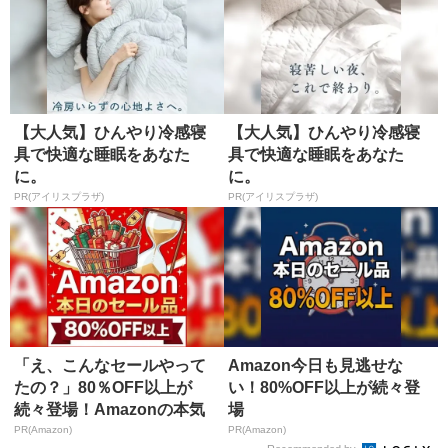
【大人気】ひんやり冷感寝
【大人気】ひんやり冷感寝
具で快適な睡眠をあなた
具で快適な睡眠をあなた
に。
に。
PR(アイリスプラザ)
PR(アイリスプラザ)
「え、こんなセールやって
Amazon今日も見逃せな
たの？」80％OFF以上が
い！80%OFF以上が続々登
続々登場！Amazonの本気
場
が...
PR(Amazon)
PR(Amazon)