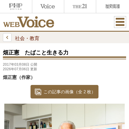
ME
NU
社会・教育
畑正憲 たばこと生きる力
2017年03月08日 公開
2026年07月06日 更新
畑正憲（作家）
この記事の画像（全 2 枚）