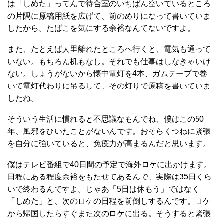
は「しめた」ってんで待合室のいちばん空いているところ
の片隅に原稿用紙を広げて、前のめりになって書いていま
したから。たばこを気にする余裕なんてないですよ。
また、たとえば人里離れたところへ行くと、電気も通って
いない。もちろん机もなし。それでも仕事はしなきゃいけ
ない。しょうがないから懐中電灯を4本、ガムテープで巻
いて電灯代わりに吊るして、その灯りで原稿を書いていま
したね。
そういう生活に慣れると不思議なもんでね、僕はこの50
年、風邪をひいたことがないんです。おそらくつねに緊張
を自分に強いていると、免疫力が高まるんだと思います。
僕はテレビ番組で40日間の予定で海外ロケに出かけます。
日程にある程度余裕をもたせてあるんで、実際は35日くら
いで終わるんですよ。じゃあ「5日は休もう」ではなく
「しめた」と、次のロケの日程を前倒しするんです。ロケ
から帰国したらすぐまた次のロケに出る。そうすると緊張