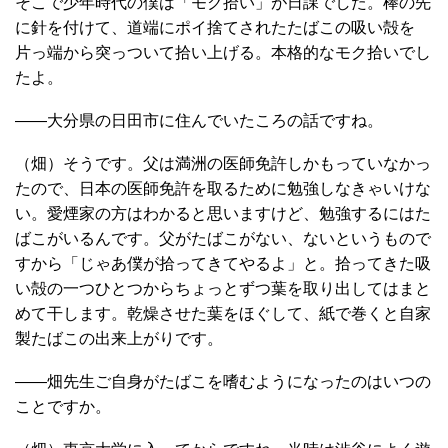
そこで少年時代の僕は「モク拾い」が日課でした。棒の先
に針を付けて、道端にポイ捨てされたたばこの吸い殻を
片っ端から突っついて拾い上げる。本格的なモク拾いでし
たよ。
――大分県の日田市に住んでいたころの話ですね。
（畑）そうです。父は満洲の医師免許しかもっていなかっ
たので、日本の医師免許を取るために勉強しなきゃいけな
い。愛煙家の方はわかると思いますけど、勉強するにはた
ばこがいるんです。父がたばこがない、ないというもので
すから「じゃあ僕が拾ってきてやるよ」と。拾ってきた吸
い殻の一つひとつからちょっとずつ葉を取り出してはまと
めて干します。乾燥させた葉をほぐして、紙で巻くと自家
製たばこの出来上がりです。
――畑先生ご自身がたばこを嗜むようになったのはいつの
ことですか。