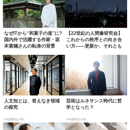
なぜITから“和菓子の道”に?
【22世紀の人間像研究会】
国内外で活躍する作家・坂
これからの秩序との向き合
本紫穗さんの転身の背景
い方――更新か、それとも
虚無か...
人文知とは、答えなき領域
芸術はルネサンス時代に哲
の探究
学となった？
PR(國學院大學)
PR(國學院大學)