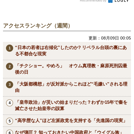
Recommended by
アクセスランキング（週間）
更新：08月09日 00:05
“日本の若者は右傾化”したのか? リベラル台頭の裏にあ
る不都合な現実
「チクショー。やめろ」 オウム真理教・麻原死刑囚最
後の日
「大阪都構想」が反対派からこれほど“毛嫌い”される理
由
「皇帝政治」が災いの始まりだった？わずか15年で秦を
滅亡させた始皇帝の誤算
“高学歴な人”ほど左派政党を支持する「先進国の現実」
なぜ弾圧？ 知っておきたい中国政府と「ウイグル族」