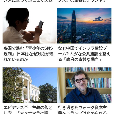
ンスに基づくポピュリズム
クス」の全容とグランドデ
の危うさ
ザイン
各国で進む「青少年のSNS
なぜ中国でインフラ建設ブ
規制」 日本はなぜ対応が遅
ーム? ムダな公共施設を整え
れているのか
る「政府の奇妙な動向」
エビデンス至上主義の落と
行き過ぎたウォーク資本主
し穴 「マクナマラの誤
義をトランプは止められる