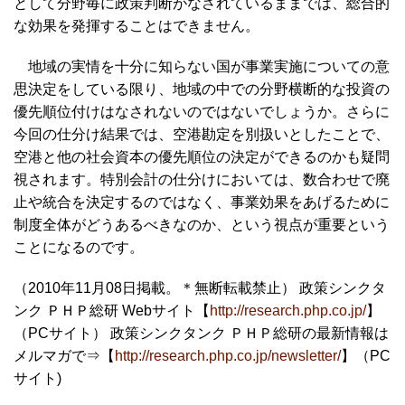
として分野毎に政策判断がなされているままでは、総合的
な効果を発揮することはできません。
地域の実情を十分に知らない国が事業実施についての意
思決定をしている限り、地域の中での分野横断的な投資の
優先順位付けはなされないのではないでしょうか。さらに
今回の仕分け結果では、空港勘定を別扱いとしたことで、
空港と他の社会資本の優先順位の決定ができるのかも疑問
視されます。特別会計の仕分けにおいては、数合わせで廃
止や統合を決定するのではなく、事業効果をあげるために
制度全体がどうあるべきなのか、という視点が重要という
ことになるのです。
（2010年11月08日掲載。＊無断転載禁止） 政策シンクタ
ンク ＰＨＰ総研 Webサイト【
http://research.php.co.jp/
】
（PCサイト） 政策シンクタンク ＰＨＰ総研の最新情報は
メルマガで⇒【
http://research.php.co.jp/newsletter/
】（PC
サイト)