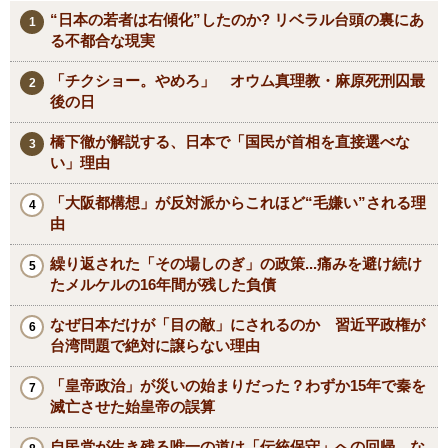
“日本の若者は右傾化”したのか? リベラル台頭の裏にあ
る不都合な現実
「チクショー。やめろ」 オウム真理教・麻原死刑囚最
後の日
橋下徹が解説する、日本で「国民が首相を直接選べな
い」理由
「大阪都構想」が反対派からこれほど“毛嫌い”される理
由
繰り返された「その場しのぎ」の政策...痛みを避け続け
たメルケルの16年間が残した負債
なぜ日本だけが「目の敵」にされるのか 習近平政権が
台湾問題で絶対に譲らない理由
「皇帝政治」が災いの始まりだった？わずか15年で秦を
滅亡させた始皇帝の誤算
自民党が生き残る唯一の道は「伝統保守」への回帰 な