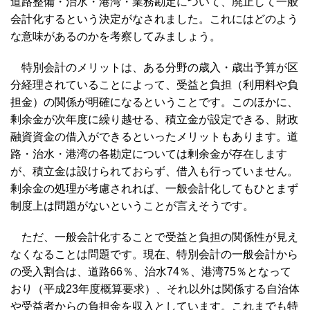
道路整備・治水・港湾・業務勘定について、廃止して一般
会計化するという決定がなされました。これにはどのよう
な意味があるのかを考察してみましょう。
特別会計のメリットは、ある分野の歳入・歳出予算が区
分経理されていることによって、受益と負担（利用料や負
担金）の関係が明確になるということです。このほかに、
剰余金が次年度に繰り越せる、積立金が設定できる、財政
融資資金の借入ができるといったメリットもあります。道
路・治水・港湾の各勘定については剰余金が存在します
が、積立金は設けられておらず、借入も行っていません。
剰余金の処理が考慮されれば、一般会計化してもひとまず
制度上は問題がないということが言えそうです。
ただ、一般会計化することで受益と負担の関係性が見え
なくなることは問題です。現在、特別会計の一般会計から
の受入割合は、道路66％、治水74％、港湾75％となって
おり（平成23年度概算要求）、それ以外は関係する自治体
や受益者からの負担金を収入としています。これまでも特