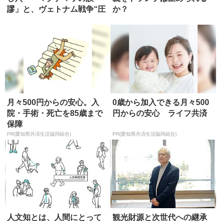
謬」と、ヴェトナム戦争“圧
か？
勝”の正...
月々500円からの安心。入
0歳から加入できる月々500
院・手術・死亡を85歳まで
円からの安心 ライフ共済
保障
PR(愛知県共済生活協同組合)
PR(愛知県共済生活協同組合)
人文知とは、人間にとって
観光財源と次世代への継承