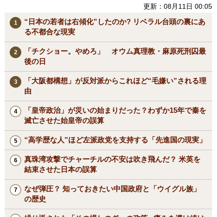
更新：08月11日 00:05
“日本の若者は右傾化”したのか? リベラル台頭の裏にあ
る不都合な現実
「チクショー。やめろ」 オウム真理教・麻原死刑囚最
後の日
「大阪都構想」が反対派からこれほど“毛嫌い”される理
由
「皇帝政治」が災いの始まりだった？わずか15年で秦を
滅亡させた始皇帝の誤算
“高学歴な人”ほど左派政党を支持する「先進国の現実」
真珠湾攻撃でチャーチルの不安は吹き飛んだ？ 米英を
結束させた日本の誤算
なぜ弾圧？ 知っておきたい中国政府と「ウイグル族」
の歴史