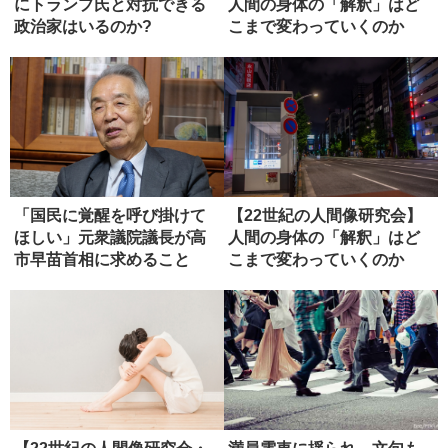
にトランプ氏と対抗できる
人間の身体の「解釈」はど
政治家はいるのか?
こまで変わっていくのか
（ディス...
「国民に覚醒を呼び掛けて
【22世紀の人間像研究会】
ほしい」元衆議院議長が高
人間の身体の「解釈」はど
市早苗首相に求めること
こまで変わっていくのか
（ディス...