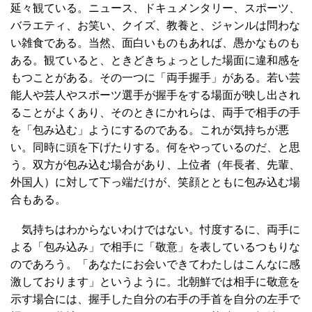
延々観ている。ニュース、ドキュメンタリー、スポーツ、
バラエティ、お笑い、クイズ、教養と、ジャンルは問わな
い雑食である。当然、面白いものもあれば、愚かなものも
ある。観ていると、ときどきちょっとした場面に違和感を
もつことがある。その一つに「両手握手」がある。若い芸
能人や芸人やスポーツ選手が握手をする場面が映し出され
ることがよくあり、そのときにかれらは、両手で相手の手
を「包み込む」ようにするのである。これが気持ちが悪
い。同時に頭を下げたりする。何をやっているのだ、と思
う。双方が包み込む場合があり、上位者（年長者、先輩、
外国人）に対して下っ端だけが、笑顔とともに包み込む場
合もある。
気持ちはわからないわけではない。忖度するに、両手に
よる「包み込み」で相手に「敬意」を表しているつもりな
のであろう。「あなたにお会いできてわたしはこんなに感
激しております」というように。北朝鮮では相手に敬意を
示す場合には、握手した自分の右手の手首を自分の左手で