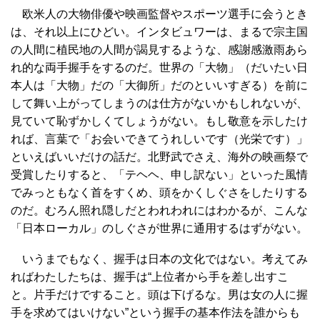
欧米人の大物俳優や映画監督やスポーツ選手に会うとき
は、それ以上にひどい。インタビュワーは、まるで宗主国
の人間に植民地の人間が謁見するような、感謝感激雨あら
れ的な両手握手をするのだ。世界の「大物」（だいたい日
本人は「大物」だの「大御所」だのといいすぎる）を前に
して舞い上がってしまうのは仕方がないかもしれないが、
見ていて恥ずかしくてしょうがない。もし敬意を示したけ
れば、言葉で「お会いできてうれしいです（光栄です）」
といえばいいだけの話だ。北野武でさえ、海外の映画祭で
受賞したりすると、「テヘヘ、申し訳ない」といった風情
でみっともなく首をすくめ、頭をかくしぐさをしたりする
のだ。むろん照れ隠しだとわれわれにはわかるが、こんな
「日本ローカル」のしぐさが世界に通用するはずがない。
いうまでもなく、握手は日本の文化ではない。考えてみ
ればわたしたちは、握手は“上位者から手を差し出すこ
と。片手だけですること。頭は下げるな。男は女の人に握
手を求めてはいけない”という握手の基本作法を誰からも