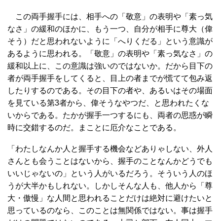
この両手握手には、相手への「敬意」の表明や「素っ気
なさ」の緩和のほかに、もう一つ、自分が相手に尊大（偉
そう）だと思われないように「へりくだる」という意識が
あるように思われる。「敬意」の表明や「素っ気なさ」の
緩和以上に、この意識は強いのではないか。だから目下の
者が両手握手をしてくると、目上の者までが慌てて包み返
したりするのである。その目下の者や、あるいはその場面
を見ている第3者から、偉そうなやつだ、と思われたくな
いからである。たかが握手一つするにも、両者の思惑が瞬
時に交錯するのだ。まことに厄介なことである。
「わたしなんか人と握手する機会などありゃしない、外人
さんとも会うことはないから、握手のことなんかどうでも
いいじゃないの」という人がいるだろう。そういう人のほ
うが大半かもしれない。しかしそんな人も、他人から「尊
大・傲慢」な人間と思われることだけは絶対に避けたいと
思っているのなら、このことは無関係ではない。事は握手