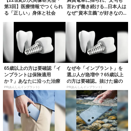
【22世紀の人間像研究会・
満員電車に揺られ、文句も
第3回】医療情報でつくられ
言わず働き続ける...日本人は
る「正しい」身体と社会
なぜ“資本主義”が好きなの...
65歳以上の方は要確認「イ
なぜ今「インプラント」を
ンプラントは保険適用
選ぶ人が急増中？65歳以上
か？」あなたに沿った治療
の方は要確認。抜けた歯の
法や費用を...
放置は...
PR(あんしんインプラント)
PR(あんしんインプラント)