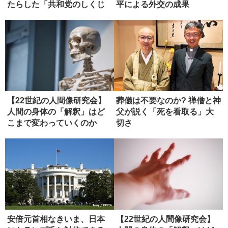
たらした「共和党のしくじ
平による外交の成果
り...
【22世紀の人間像研究会】
葬儀は不要なのか? 禅僧と神
人間の身体の「解釈」はど
父が説く「死を看取る」大
こまで変わっていくのか
切さ
（１）
安倍元首相なきいま、日本
【22世紀の人間像研究会】