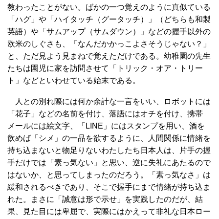
教わったことがない。ばかの一つ覚えのように真似ている
「ハグ」や「ハイタッチ（グータッチ）」（どちらも和製
英語）や「サムアップ（サムダウン）」などの握手以外の
欧米のしぐさも、「なんだかかっこよさそうじゃない？」
と、ただ見よう見まねで覚えただけである。幼稚園の先生
たちは園児に家を訪問させて「トリック・オア・トリー
ト」などといわせている始末である。
人との別れ際には何か余計な一言をいい、ロボットには
「花子」などの名前を付け、落語にはオチを付け、携帯
メールには絵文字、「LINE」にはスタンプを用い、酒を
飲めば「シメ」の一品を欲するように、人間関係に情緒を
持ち込まないと物足りないわたしたち日本人は、片手の握
手だけでは「素っ気ない」と思い、逆に失礼にあたるので
はないか、と思ってしまったのだろう。「素っ気なさ」は
緩和されるべきであり、そこで握手にまで情緒が持ち込ま
れた。まさに「誠意は形で示せ」を実践したのだが、結
果、見た目には卑屈で、実際にはかえって非礼な日本ロー