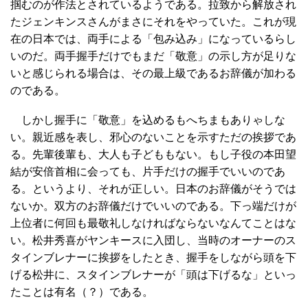
掴むのが作法とされているようである。拉致から解放され
たジェンキンスさんがまさにそれをやっていた。これが現
在の日本では、両手による「包み込み」になっているらし
いのだ。両手握手だけでもまだ「敬意」の示し方が足りな
いと感じられる場合は、その最上級であるお辞儀が加わる
のである。
しかし握手に「敬意」を込めるもへちまもありゃしな
い。親近感を表し、邪心のないことを示すただの挨拶であ
る。先輩後輩も、大人も子どももない。もし子役の本田望
結が安倍首相に会っても、片手だけの握手でいいのであ
る。というより、それが正しい。日本のお辞儀がそうでは
ないか。双方のお辞儀だけでいいのである。下っ端だけが
上位者に何回も最敬礼しなければならないなんてことはな
い。松井秀喜がヤンキースに入団し、当時のオーナーのス
タインブレナーに挨拶をしたとき、握手をしながら頭を下
げる松井に、スタインブレナーが「頭は下げるな」といっ
たことは有名（？）である。