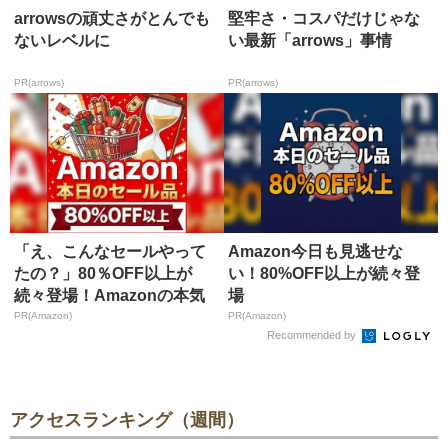
arrowsの頑丈さがとんでも
堅牢さ・コスパだけじゃな
ないレベルに
い最新「arrows」事情
PR(arrows)
PR(arrows)
「え、こんなセールやって
Amazon今日も見逃せな
たの？」80％OFF以上が
い！80%OFF以上が続々登
続々登場！Amazonの本気
場
が...
PR(Amazon)
PR(Amazon)
Recommended by
アクセスランキング（週間）