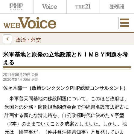
ME
NU
政治・外交
米軍基地と原発の立地政策とＮＩＭＢＹ問題を考
える
2011年06月29日 公開
2026年07月06日 更新
佐々木陽一（政策シンクタンクPHP総研コンサルタント）
米軍普天間基地の移設問題について、このほど政府は、
米国との外務・防衛担当閣僚会合で沖縄県名護市辺野古に
計画する新たな滑走路を、自公政権時代に決めたＶ字型
（2本）のままでいくことを成案としました。しかし、地
元は「絵空事だ」（仲井眞沖縄県知事）と反発していま