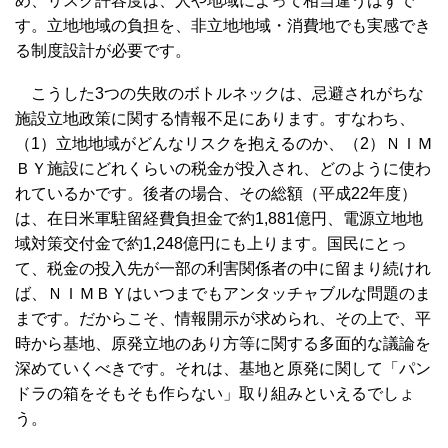
め、リスク許容度は、人や地域によって相当違うはずで
す。立地地域の負担を、非立地地域・消費地でも実感でき
る制度設計が必要です。
こうした3つの失敗のボトルネックは、忌避されがちな
施設立地政策に関する情報不足にあります。すなわち、
（1）立地地域がどんなリスクを抱えるのか、（2）ＮＩＭ
ＢＹ施設にどれくらいの税金が投入され、どのように使わ
れているかです。後者の場合、その総額（平成22年度）
は、在日米軍駐留経費負担金で約1,881億円、電源立地地
域対策交付金で約1,248億円にも上ります。国民にとっ
て、税金の投入先が一部の利害関係者の中に留まり続けれ
ば、ＮＩＭＢＹはいつまでもアンタッチャブルな問題のま
まです。だからこそ、情報開示が求められ、その上で、平
時から基地、原発立地のあり方等に関する多面的な議論を
深めていくべきです。それは、基地と原発に関して「パン
ドラの箱をそもそも作らない」取り組みといえるでしょ
う。