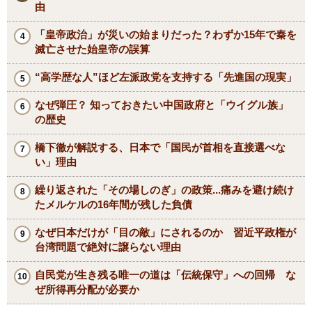
由
「皇帝政治」が災いの始まりだった？わずか15年で秦を
滅亡させた始皇帝の誤算
“高学歴な人”ほど左派政党を支持する「先進国の現実」
なぜ弾圧？ 知っておきたい中国政府と「ウイグル族」
の歴史
橋下徹が解説する、日本で「国民が首相を直接選べな
い」理由
繰り返された「その場しのぎ」の政策...痛みを避け続け
たメルケルの16年間が残した負債
なぜ日本だけが「目の敵」にされるのか 習近平政権が
台湾問題で絶対に譲らない理由
自民党が生き残る唯一の道は「伝統保守」への回帰 な
ぜ所得再分配が必要か