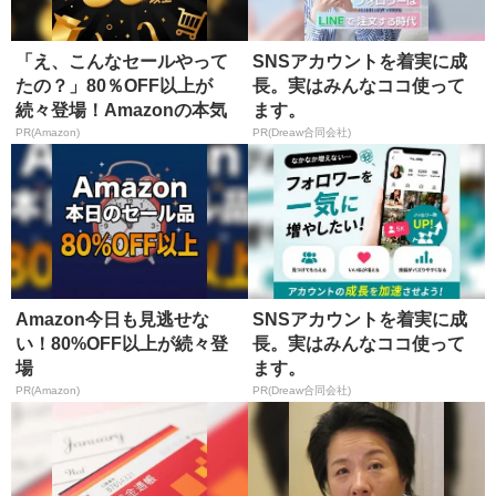
「え、こんなセールやって
SNSアカウントを着実に成
たの？」80％OFF以上が
長。実はみんなココ使って
続々登場！Amazonの本気
ます。
が...
PR(Amazon)
PR(Dreaw合同会社)
Amazon今日も見逃せな
SNSアカウントを着実に成
い！80%OFF以上が続々登
長。実はみんなココ使って
場
ます。
PR(Amazon)
PR(Dreaw合同会社)