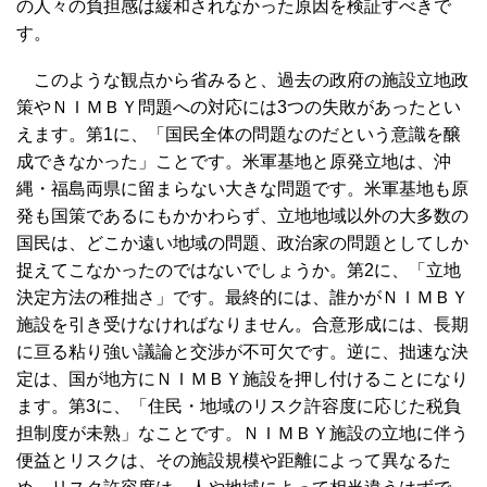
の人々の負担感は緩和されなかった原因を検証すべきで
す。
このような観点から省みると、過去の政府の施設立地政
策やＮＩＭＢＹ問題への対応には3つの失敗があったとい
えます。第1に、「国民全体の問題なのだという意識を醸
成できなかった」ことです。米軍基地と原発立地は、沖
縄・福島両県に留まらない大きな問題です。米軍基地も原
発も国策であるにもかかわらず、立地地域以外の大多数の
国民は、どこか遠い地域の問題、政治家の問題としてしか
捉えてこなかったのではないでしょうか。第2に、「立地
決定方法の稚拙さ」です。最終的には、誰かがＮＩＭＢＹ
施設を引き受けなければなりません。合意形成には、長期
に亘る粘り強い議論と交渉が不可欠です。逆に、拙速な決
定は、国が地方にＮＩＭＢＹ施設を押し付けることになり
ます。第3に、「住民・地域のリスク許容度に応じた税負
担制度が未熟」なことです。ＮＩＭＢＹ施設の立地に伴う
便益とリスクは、その施設規模や距離によって異なるた