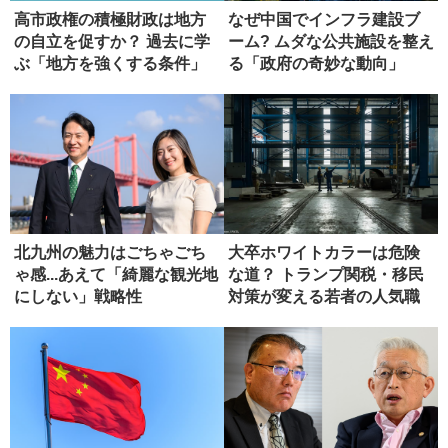
高市政権の積極財政は地方
なぜ中国でインフラ建設ブ
の自立を促すか？ 過去に学
ーム? ムダな公共施設を整え
ぶ「地方を強くする条件」
る「政府の奇妙な動向」
北九州の魅力はごちゃごち
大卒ホワイトカラーは危険
ゃ感...あえて「綺麗な観光地
な道？ トランプ関税・移民
にしない」戦略性
対策が変える若者の人気職