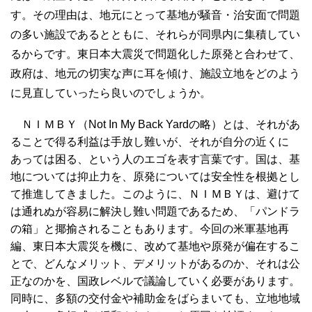
す。その理由は、地元にとって基地が騒音・治安面で問題
の多い施設であるとともに、それらが同県内に集積してい
るからです。東日本大震災で問題化した原発と合わせて、
政府は、地元の切実な声に耳を傾け、施設立地をどのよう
に見直していったら良いのでしょうか。
ＮＩＭＢＹ（Not In My Back Yardの略）とは、それがあ
ることで得る利益は手放し難いが、それが自分の近くに
あっては困る、という人のエゴを表す言葉です。国は、基
地については抑止力を、原発については安全性を根拠とし
て推進してきました。このように、ＮＩＭＢＹは、避けて
は通れぬが容易に解決し難い問題であるため、「パンドラ
の箱」と揶揄されることもあります。今回の米軍基地再
編、東日本大震災を機に、改めて基地や原発が偏在するこ
とで、どんなメリット、デメリットがあるのか、それは公
正なのかを、国政レベルで議論していく必要があります。
同時に、多額の交付金や補助金をばらまいても、立地地域