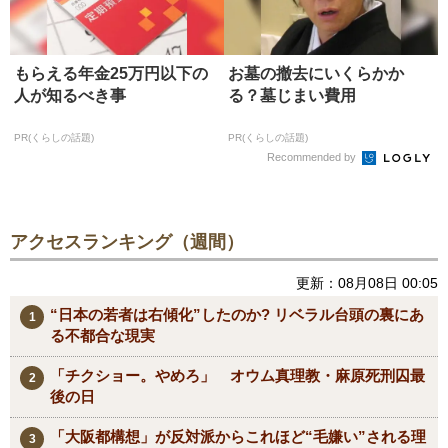
もらえる年金25万円以下の
お墓の撤去にいくらかか
人が知るべき事
る？墓じまい費用
PR(くらしの話題)
PR(くらしの話題)
Recommended by
アクセスランキング（週間）
更新：08月08日 00:05
“日本の若者は右傾化”したのか? リベラル台頭の裏にあ
る不都合な現実
「チクショー。やめろ」 オウム真理教・麻原死刑囚最
後の日
「大阪都構想」が反対派からこれほど“毛嫌い”される理