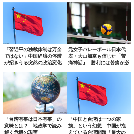
「習近平の独裁体制は万全
元女子バレーボール日本代
ではない」中国経済の停滞
表・大山加奈も信じた「苦
が招きうる突然の政治変化
痛神話」...勝利には苦痛が必
要...
「台湾有事は日本有事」の
「中国と台湾は一つの家
意味とは？ 地政学で読み
族」という幻想 中国が抱
解く危機の現実
えている台湾問題「最大の