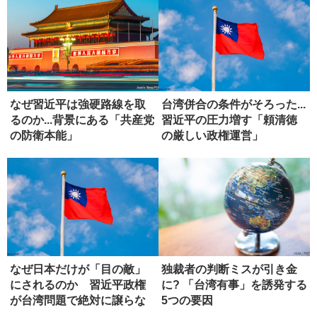
なぜ習近平は強硬路線を取
台湾併合の条件がそろった...
るのか...背景にある「共産党
習近平の圧力増す「頼清徳
の防衛本能」
の厳しい政権運営」
なぜ日本だけが「目の敵」
独裁者の判断ミスが引き金
にされるのか 習近平政権
に? 「台湾有事」を誘発する
が台湾問題で絶対に譲らな
5つの要因
い理由