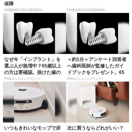
保障
PR(愛知県共済生活協同組合)
PR(愛知県共済生活協同組合)
なぜ今「インプラント」を
＜約1分＞アンケート回答者
選ぶ人が急増中？65歳以上
へ歯科医師が監修したガイ
の方は要確認。抜けた歯の
ドブックをプレゼント。65
放置は...
歳以...
PR(あんしんインプラント)
PR(あんしんインプラント)
いつもきれいなモップで床
次に買うならどれがいい？