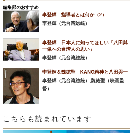
編集部のおすすめ
李登輝 指導者とは何か（2）
李登輝（元台湾総統）
李登輝 日本人に知ってほしい「八田與
一像への台湾人の思い」
李登輝（元台湾総統）
李登輝＆魏徳聖 KANO精神と八田與一
李登輝（元台湾総統）,魏徳聖（映画監
督）
こちらも読まれています