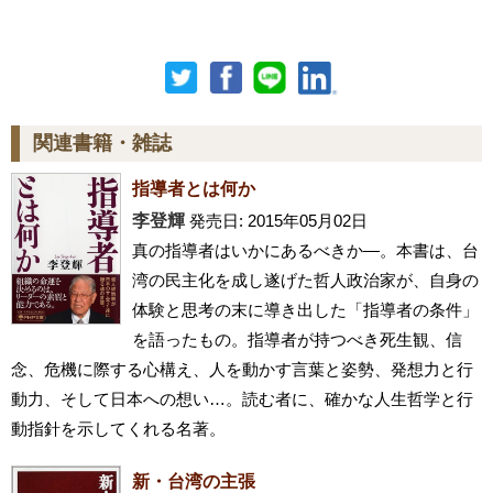
関連書籍・雑誌
指導者とは何か
李登輝
発売日: 2015年05月02日
真の指導者はいかにあるべきか―。本書は、台
湾の民主化を成し遂げた哲人政治家が、自身の
体験と思考の末に導き出した「指導者の条件」
を語ったもの。指導者が持つべき死生観、信
念、危機に際する心構え、人を動かす言葉と姿勢、発想力と行
動力、そして日本への想い…。読む者に、確かな人生哲学と行
動指針を示してくれる名著。
新・台湾の主張