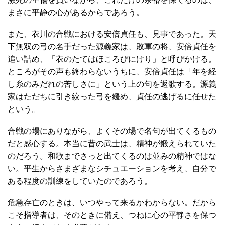
まさに平静の心があるからであろう。
また、衣川の合戦における安倍貞任も、見事であった。天
下無双の弓の名手だった源義家は、敗軍の将、安倍貞任を
追い詰め、「衣のたてはほころびにけり」と呼びかける。
ところがその声も終わらないうちに、安倍貞任は「年を経
し糸のみだれの苦しさに」という上の句を返歌する。源義
家はただちに引き絞った弓を緩め、貞任の逃げるに任せた
という。
合戦の場にありながら、よくその場で名句が出てくるもの
だと感心する。本当に昔の武士は、精神が鍛えられていた
のだろう。和歌までさっと出てくるのは並みの精神ではな
い。平生からさまざまなシチュエーションを考え、自分で
ある程度の訓練をしていたのであろう。
危急存亡のときは、いつやって来るかわからない。だから
こそ指導者は、そのときに備え、つねに心の平静さを保つ