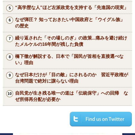
“高学歴な人”ほど左派政党を支持する「先進国の現実」
なぜ弾圧？ 知っておきたい中国政府と「ウイグル族」
の歴史
繰り返された「その場しのぎ」の政策...痛みを避け続け
たメルケルの16年間が残した負債
橋下徹が解説する、日本で「国民が首相を直接選べな
い」理由
なぜ日本だけが「目の敵」にされるのか 習近平政権が
台湾問題で絶対に譲らない理由
自民党が生き残る唯一の道は「伝統保守」への回帰 な
ぜ所得再分配が必要か