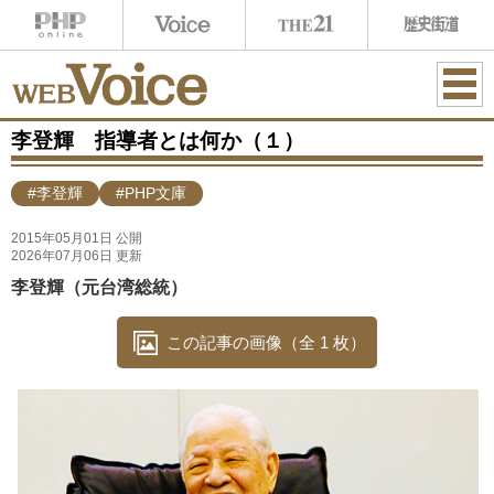
ME
李登輝 指導者とは何か（１）
NU
#李登輝
#PHP文庫
2015年05月01日 公開
2026年07月06日 更新
李登輝（元台湾総統）
この記事の画像（全 1 枚）