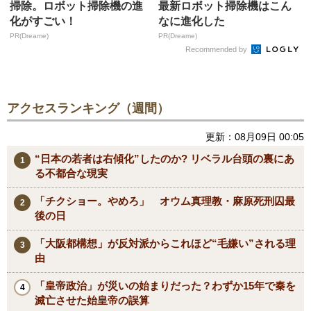
掃除。ロボット掃除機の進
最新ロボット掃除機はこん
化がすごい！
なに進化した
PR(Dreame)
PR(Dreame)
Recommended by
アクセスランキング（週間）
更新：08月09日 00:05
“日本の若者は右傾化”したのか? リベラル台頭の裏にあ
る不都合な現実
「チクショー。やめろ」 オウム真理教・麻原死刑囚最
後の日
「大阪都構想」が反対派からこれほど“毛嫌い”される理
由
「皇帝政治」が災いの始まりだった？わずか15年で秦を
滅亡させた始皇帝の誤算