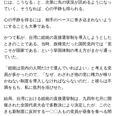
には、こうなる」と、次第に先の状況が読めるようになっ
ていく。そうなれば、心の平静も得られる。
心の平静を得るには、相手のペースに巻き込まれないよう
にすることも大事である。
かつて私が、台湾に総統の直接選挙制を導入しようとした
ときのことである。当時、政権党だった国民党内では「党
こそが国家である」という挙国体制の考え方がまかり通っ
ていた。
「総統は党内の人間だけで選んでいればよい」と考える党
員が多かったので、「なぜ、わざわざ他の党に権力が移り
かねない制度を導入しなければならないのだ」と彼らは不
満をもち、私に批判を浴びせた。
結局、台湾における総統の直接選挙制は、九四年七月に開
催された全国代表大会で多数決により決定したが、このと
きも新制度に反対する一〇〇人もの党員が昼食を食べる間