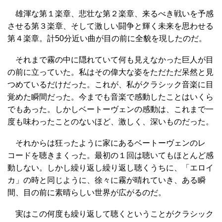
雄渾な第１楽章、悲壮な第２楽章、来るべき戦いを予感
させる第３楽章、そして激しい闘争と輝く未来を思わせる
第４楽章。計50分近い曲が目の前に全貌を現したのだ。
それまで霧の中に隠れていて何も見えなかった巨人が目
の前に立っていた。私はその偉大な姿をただただ呆然と見
つめているだけだった。これが、私がクラシック音楽に目
覚めた瞬間だった。今までも音楽で感動したことはいくら
でもあった。しかしベートーヴェンの感動は、これまで一
度も味わったことのないほど、激しく、深いものだった。
それからは狂ったように家にあるベートーヴェンのレ
コードを聴きまくった。最初の１回は聴いてもほとんど感
動しない。しかし繰り返し繰り返し聴くうちに、「エロイ
カ」の時と同じように、徐々に霧が晴れていき、ある瞬
間、目の前に素晴らしい世界が広がるのだ。
実はこの何度も繰り返して聴くということがクラシック