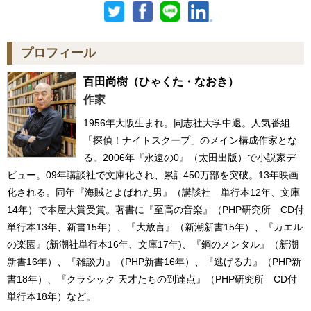
プロフィール
百田尚樹
（ひゃくた・なおき）
作家
1956年大阪生まれ。同志社大学中退。人気番組
「探偵！ナイトスクープ」のメイン構成作家とな
る。2006年『永遠の0』（太田出版）で小説家デ
ビュー。09年講談社で文庫化され、累計450万部を突破。13年映画
化される。同年『海賊とよばれた男』（講談社 単行本12年、文庫
14年）で本屋大賞受賞。著書に『至高の音楽』（PHP研究所 CD付
単行本13年、新書15年）、『大放言』（新潮新書15年）、『カエル
の楽園』(新潮社単行本16年、文庫17年)、『鋼のメンタル』（新潮
新書16年）、『雑談力』（PHP新書16年）、『逃げる力』（PHP新
書18年）、『クラシック 天才たちの到達点』（PHP研究所 CD付
単行本18年）など。