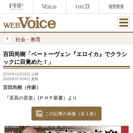
ME
NU
社会・教育
百田尚樹「ベートーヴェン『エロイカ』でクラシ
ックに目覚めた！」
2015年12月25日 公開
2026年07月06日 更新
百田尚樹（作家）
『至高の音楽』(ＰＨＰ新書）より
この記事の画像（全 1 枚）