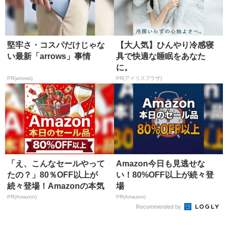
堅牢さ・コスパだけじゃな
【大人気】ひんやり冷感寝
い最新「arrows」事情
具で快適な睡眠をあなた
に。
PR(arrows)
PR(アイリスプラザ)
「え、こんなセールやって
Amazon今日も見逃せな
たの？」80％OFF以上が
い！80%OFF以上が続々登
続々登場！Amazonの本気
場
が...
PR(Amazon)
PR(Amazon)
Recommended by