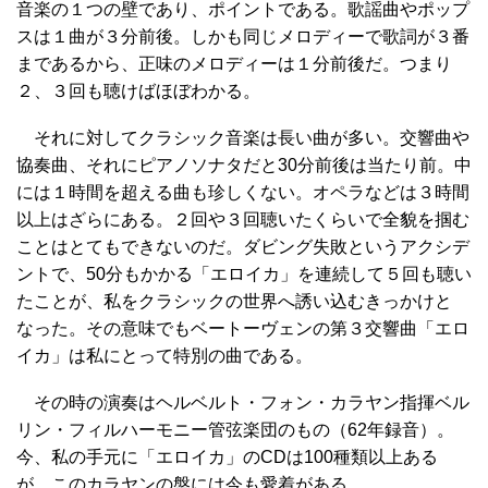
音楽の１つの壁であり、ポイントである。歌謡曲やポップ
スは１曲が３分前後。しかも同じメロディーで歌詞が３番
まであるから、正味のメロディーは１分前後だ。つまり
２、３回も聴けばほぼわかる。
それに対してクラシック音楽は長い曲が多い。交響曲や
協奏曲、それにピアノソナタだと30分前後は当たり前。中
には１時間を超える曲も珍しくない。オペラなどは３時間
以上はざらにある。２回や３回聴いたくらいで全貌を掴む
ことはとてもできないのだ。ダビング失敗というアクシデ
ントで、50分もかかる「エロイカ」を連続して５回も聴い
たことが、私をクラシックの世界へ誘い込むきっかけと
なった。その意味でもベートーヴェンの第３交響曲「エロ
イカ」は私にとって特別の曲である。
その時の演奏はヘルベルト・フォン・カラヤン指揮ベル
リン・フィルハーモニー管弦楽団のもの（62年録音）。
今、私の手元に「エロイカ」のCDは100種類以上ある
が、このカラヤンの盤には今も愛着がある。