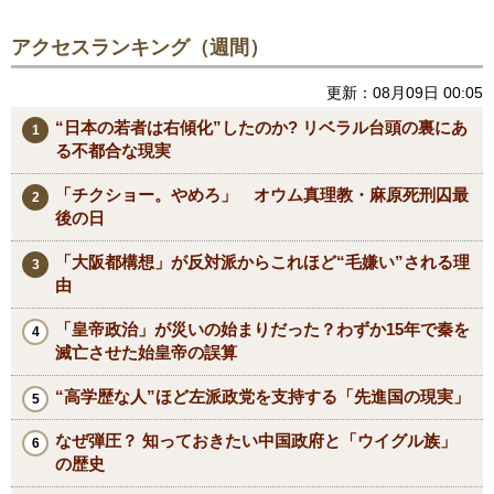
アクセスランキング（週間）
更新：08月09日 00:05
“日本の若者は右傾化”したのか? リベラル台頭の裏にあ
る不都合な現実
「チクショー。やめろ」 オウム真理教・麻原死刑囚最
後の日
「大阪都構想」が反対派からこれほど“毛嫌い”される理
由
「皇帝政治」が災いの始まりだった？わずか15年で秦を
滅亡させた始皇帝の誤算
“高学歴な人”ほど左派政党を支持する「先進国の現実」
なぜ弾圧？ 知っておきたい中国政府と「ウイグル族」
の歴史