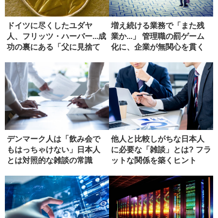
ドイツに尽くしたユダヤ
増え続ける業務で「また残
人、フリッツ・ハーバー...成
業か...」 管理職の罰ゲーム
功の裏にある「父に見捨て
化に、企業が無関心を貫く
られ...
ワ...
デンマーク人は「飲み会で
他人と比較しがちな日本人
もはっちゃけない」日本人
に必要な「雑談」とは? フラ
とは対照的な雑談の常識
ットな関係を築くヒント