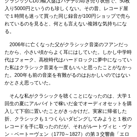
クラシックCDの輸入盤はバナナの叩き売り状態で、50枚
入り5000円というのも珍しくない。その昔、レコード屋
で１時間も迷って買った同じ録音が100円ショップで売ら
れているのを見ると、何とも言えない複雑な気持ちにな
る。
2006年に亡くなった父がクラシック音楽のフアンだっ
たから、小さい頃からよく耳にはしていた。しかし中学時
代はフォーク、高校時代はハードロックに夢中になってい
た私はクラシック音楽を一度もいいと思ったことがなかっ
た。200年も前の音楽を有難がるのはおかしいのではない
かとさえ思っていた。
そんな私がクラシックを聴くことになったのは、大学１
回生の夏にアルバイトで稼いだ金でオーディオセットを購
入して下宿に置いたことがきっかけだ。実家に帰省した
折、クラシックも１つくらいダビングしてみようと１枚の
レコードを手に取ったのだが、それがルートヴィヒ・ヴァ
ン・ベートーヴェン（1770～1827）の第３交響曲「エロ