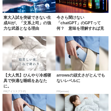
東大入試を突破できない生
今さら聞けない
成AIが、「文系上司」の強
「chatGPT」のGPTって
力な武器となる理由
何？ 意味を理解すれば見
えてくるその...
【大人気】ひんやり冷感寝
arrowsの頑丈さがとんでも
具で快適な睡眠をあなた
ないレベルに
に。
PR(アイリスプラザ)
PR(arrows)