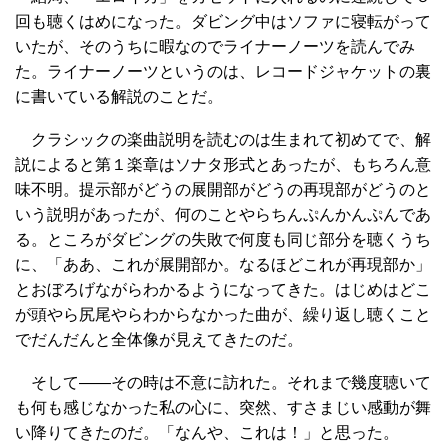
回も聴くはめになった。ダビング中はソファに寝転がって
いたが、そのうちに暇なのでライナーノーツを読んでみ
た。ライナーノーツというのは、レコードジャケットの裏
に書いている解説のことだ。
クラシックの楽曲説明を読むのは生まれて初めてで、解
説によると第１楽章はソナタ形式とあったが、もちろん意
味不明。提示部がどうの展開部がどうの再現部がどうのと
いう説明があったが、何のことやらちんぷんかんぷんであ
る。ところがダビングの失敗で何度も同じ部分を聴くうち
に、「ああ、これが展開部か。なるほどこれが再現部か」
とおぼろげながらわかるようになってきた。はじめはどこ
が頭やら尻尾やらわからなかった曲が、繰り返し聴くこと
でだんだんと全体像が見えてきたのだ。
そして――その時は不意に訪れた。それまで幾度聴いて
も何も感じなかった私の心に、突然、すさまじい感動が舞
い降りてきたのだ。「なんや、これは！」と思った。