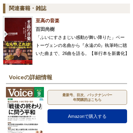
関連書籍・雑誌
至高の音楽
百田尚樹
「ふいにすさまじい感動が舞い降りた」ベー
トーヴェンの名曲から『永遠の0』執筆時に聴
いた曲まで、26曲を語る。【単行本を新書化】
Voiceの詳細情報
最新号、目次、バックナンバー
年間購読はこちら
Amazonで購入する