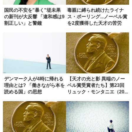
国民の不安を"暴く"堤未果
毒親に縛られ続けたライナ
の新刊が大反響 「違和感は9
ス・ポーリング...ノーベル賞
割正しい」と警鐘
を2度獲得した天才の苦労
デンマーク人が4時に帰れる
【天才の光と影 異端のノー
理由とは? 「働きながら本を
ベル賞受賞者たち】第23回
読める国」の思想
リュック・モンタニエ（20...