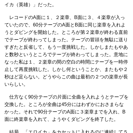
イカ（英雄）」だった。
レコードのA面に１、２楽章、B面に３、４楽章が入っ
ていたので、60分テープのA面とB面に同じ楽章を入れよ
うとダビングを開始した。ところが第２楽章が終わる直前
でテープが終わってしまった。テープの冒頭を無駄に送り
すぎたと反省して、もう一度挑戦した。しかしまたもやあ
と数秒というところでテープが終わってしまった。意地に
なった私は１、２楽章の間の空白の時間にテープを一時停
止して再度挑戦した。しかし何ということか、またもや２
秒はど足らない。どうやらこの曲は最初の２つの楽章が長
いらしい。
仕方なく90分テープの片面に全曲を入れようとテープを
交換した。ところが全曲は45分にはわずかにおさまらな
かった。それで90分テープのA面に３楽章までを入れ、B
面に終楽章を入れて、ようやくダビングを終了した。
結局、「エロイカ」をカセットに入れるのに連続して５