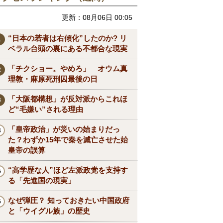
更新：08月06日 00:05
“日本の若者は右傾化”したのか? リ
ベラル台頭の裏にある不都合な現実
「チクショー。やめろ」 オウム真
理教・麻原死刑囚最後の日
「大阪都構想」が反対派からこれほ
ど“毛嫌い”される理由
「皇帝政治」が災いの始まりだっ
た？わずか15年で秦を滅亡させた始
皇帝の誤算
“高学歴な人”ほど左派政党を支持す
る「先進国の現実」
なぜ弾圧？ 知っておきたい中国政府
と「ウイグル族」の歴史