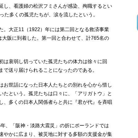
延し、看護婦の松沢フミさんが感染、殉職するとい
知った多くの孤児たちが、涙を流したという。
。大正11（1922）年には第二回となる救済事業
は大阪に到着した。第一回と合わせて、計765名の
初は衰弱し切っていた孤児たちの体力は徐々に回
まで送り届けられることになったのである。
はお世話になった日本人たちとの別れを心から惜し
いたという。孤児たちは口々に、「アリガトウ」と
し、多くの日本人関係者らと共に『君が代』を斉唱
95年、「阪神・淡路大震災」の折にポーランドでは
速やかに広まり、被災地に対する多額の支援金が集