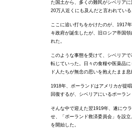
た国土から、多くの難民がシベリアに
20万人近くにも及んだと言われている
ここに追い打ちをかけたのが、1917
キ政府が誕生したが、旧ロシア帝国領
れた。
このような事態を受けて、シベリアで
転じていった。日々の食糧や医薬品に
ド人たちが無念の思いを抱えたまま息
1918年、ポーランドはアメリカが提
回復するが、シベリアにいるポーラン
そんな中で迎えた翌1919年、遂にウ
せ、「ポーランド救済委員会」を設立
を開始した。