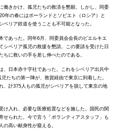
に働きかけ、孤児たちの救済を懇願。しかし、同委
20年の春にはポーランドとソビエト（ロシア）と
シベリア鉄道を使うことも不可能となった。
本であった。同年6月、同委員会会長のビエルキエ
てシベリア孤児の救援を懇請。この要請を受けた日
たちに救いの手を差し伸べたのである。
は、日本赤十字社であった。これをシベリア出兵中
孤児たちの第一陣が、敦賀経由で東京に到着した。
れ、計375人もの孤児がシベリアを脱して東京の地
受け入れ、必要な医療処置などを施した。国民の関
寄せられた。今で言う「ボランティアスタッフ」も
人の高い献身性が窺える。