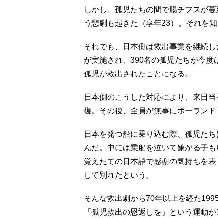
しかし、孤児たちの間で腸チフスが蔓
う悲劇も起きた（享年23）。それを
それでも、日本側は救出事業を継続した
が実施され、390名の孤児たちが今度
孤児が救出されたことになる。
日本側のこうした対応により、来日当
復。その後、全員が無事にポーランド
日本を発つ船に乗り込む際、孤児たち
んだ。中には乗船を泣いて嫌がる子も
覚えたての日本語で感謝の気持ちを表
して別れたという。
そんな救出劇から70年以上を経た19
「孤児救出の恩返しを」という運動が