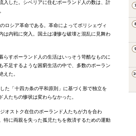
流入した。シベリアに住むポーランド人の数は、計
。
年のロシア革命である。革命によってボリシェヴィ
内は内戦に突入。国土は凄惨な破壊と混乱に見舞わ
暮らすポーランド人の生活はいっそう苛酷なものに
も不足するような困窮生活の中で、多数のポーラン
絶えた。
唱した「十四カ条の平和原則」に基づく形で独立を
ド人たちの惨状は変わらなかった。
ラジオストク在住のポーランド人たちが力を合わ
。特に両親を失った孤児たちを救済するための運動