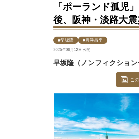
「ポーランド孤児」
後、阪神・淡路大震
#早坂隆
#舟津昌平
2025年08月12日 公開
早坂隆（ノンフィクション
この