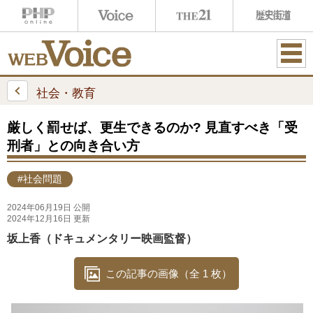
ME
NU
社会・教育
厳しく罰せば、更生できるのか? 見直すべき「受
刑者」との向き合い方
#社会問題
2024年06月19日 公開
2024年12月16日 更新
坂上香（ドキュメンタリー映画監督）
この記事の画像（全 1 枚）