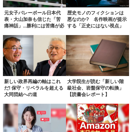
元女子バレーボール日本代
歴史モノのフィクションは
表・大山加奈も信じた「苦
悪なのか? 名作映画が提示
痛神話」...勝利には苦痛が必
する「正史にはない視点」
要...
新しい政界再編の軸はこれ
大学院生が読む「新しい階
だ! 保守・リベラルを超える
級社会、岩盤保守の転換」
大同団結への道
【読書会レポート】