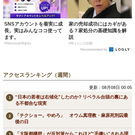
SNSアカウントを着実に成
家の売却成功にはカギがあ
長。実はみんなココ使って
る？家処分の基礎知識を解
ます。
説
PR(Dreaw合同会社)
PR(くらしの話題)
Recommended by
アクセスランキング（週間）
更新：08月08日 00:05
“日本の若者は右傾化”したのか? リベラル台頭の裏にあ
る不都合な現実
「チクショー。やめろ」 オウム真理教・麻原死刑囚最
後の日
「大阪都構想」が反対派からこれほど“毛嫌い”される理