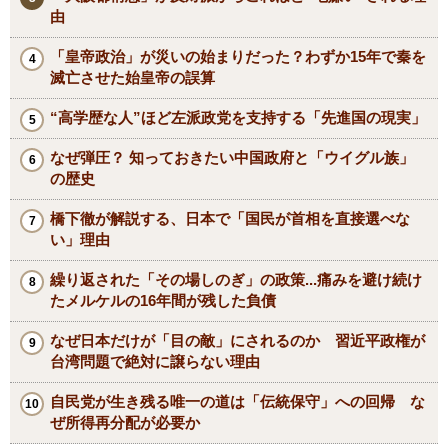
由
「皇帝政治」が災いの始まりだった？わずか15年で秦を
滅亡させた始皇帝の誤算
“高学歴な人”ほど左派政党を支持する「先進国の現実」
なぜ弾圧？ 知っておきたい中国政府と「ウイグル族」
の歴史
橋下徹が解説する、日本で「国民が首相を直接選べな
い」理由
繰り返された「その場しのぎ」の政策...痛みを避け続け
たメルケルの16年間が残した負債
なぜ日本だけが「目の敵」にされるのか 習近平政権が
台湾問題で絶対に譲らない理由
自民党が生き残る唯一の道は「伝統保守」への回帰 な
ぜ所得再分配が必要か