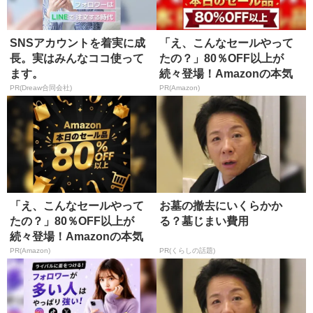
SNSアカウントを着実に成
「え、こんなセールやって
長。実はみんなココ使って
たの？」80％OFF以上が
ます。
続々登場！Amazonの本気
が...
PR(Dreaw合同会社)
PR(Amazon)
「え、こんなセールやって
お墓の撤去にいくらかか
たの？」80％OFF以上が
る？墓じまい費用
続々登場！Amazonの本気
が...
PR(Amazon)
PR(くらしの話題)