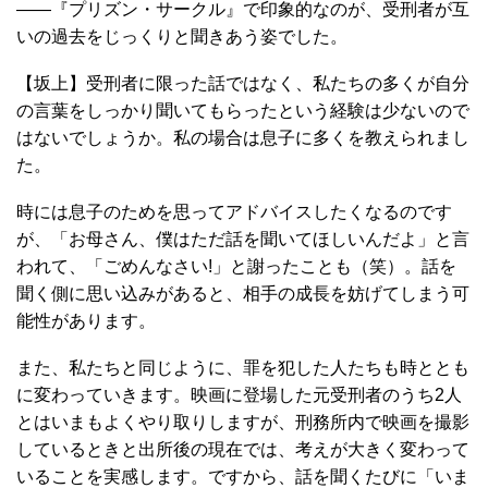
――『プリズン・サークル』で印象的なのが、受刑者が互
いの過去をじっくりと聞きあう姿でした。
【坂上】受刑者に限った話ではなく、私たちの多くが自分
の言葉をしっかり聞いてもらったという経験は少ないので
はないでしょうか。私の場合は息子に多くを教えられまし
た。
時には息子のためを思ってアドバイスしたくなるのです
が、「お母さん、僕はただ話を聞いてほしいんだよ」と言
われて、「ごめんなさい!」と謝ったことも（笑）。話を
聞く側に思い込みがあると、相手の成長を妨げてしまう可
能性があります。
また、私たちと同じように、罪を犯した人たちも時ととも
に変わっていきます。映画に登場した元受刑者のうち2人
とはいまもよくやり取りしますが、刑務所内で映画を撮影
しているときと出所後の現在では、考えが大きく変わって
いることを実感します。ですから、話を聞くたびに「いま