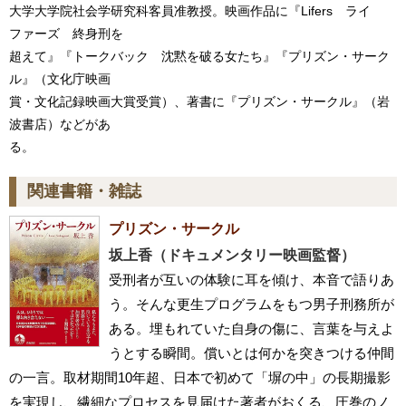
大学大学院社会学研究科客員准教授。映画作品に『Lifers ライ
ファーズ 終身刑を
超えて』『トークバック 沈黙を破る女たち』『プリズン・サーク
ル』（文化庁映画
賞・文化記録映画大賞受賞）、著書に『プリズン・サークル』（岩
波書店）などがあ
る。
関連書籍・雑誌
プリズン・サークル
坂上香（ドキュメンタリー映画監督）
受刑者が互いの体験に耳を傾け、本音で語りあ
う。そんな更生プログラムをもつ男子刑務所が
ある。埋もれていた自身の傷に、言葉を与えよ
うとする瞬間。償いとは何かを突きつける仲間
の一言。取材期間10年超、日本で初めて「塀の中」の長期撮影
を実現し、繊細なプロセスを見届けた著者がおくる、圧巻のノ