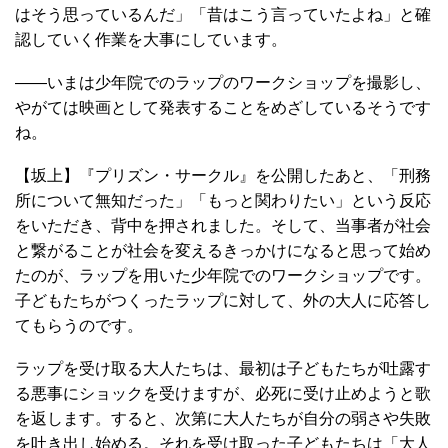
はそう思っているんだ」「昔はこう言っていたよね」と確
認していく作業を大事にしています。
――いまは少年院でのラップのワークショップを撮影し、
やがては映画として発表することをめざしているそうです
ね。
【坂上】『プリズン・サークル』を公開したあと、「刑務
所について無知だった」「もっと関わりたい」という反応
をいただき、背中を押されました。そして、当事者が社会
と繋がることが社会を変えるきっかけになると思って始め
たのが、ラップを用いた少年院でのワークショップです。
子どもたちがつくったラップに対して、外の大人に応答し
てもらうのです。
ラップを受け取る大人たちは、最初は子どもたちが吐露す
る悪事にショックを受けますが、必死に受け止めようと歌
を返します。すると、次第に大人たちが自分の弱さや失敗
を吐き出し始める。それを受け取った子どもたちは「大人