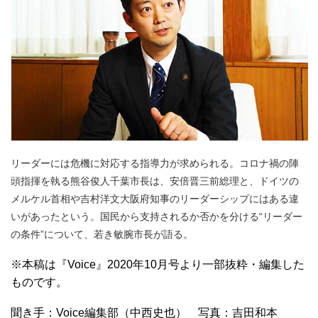
リーダーには危機に対応する指導力が求められる。コロナ禍の陣
頭指揮を執る熊谷俊人千葉市長は、安倍晋三前総理と、ドイツの
メルケル首相や吉村洋文大阪府知事のリーダーシップにはある違
いがあったという。国民から支持されるか否かを分ける“リーダー
の条件”について、若き敏腕市長が語る。
※本稿は『Voice』2020年10月号より一部抜粋・編集した
ものです。
聞き手：Voice編集部（中西史也） 写真：吉田和本