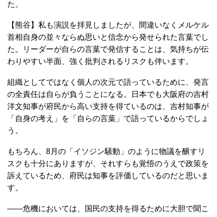
た。
【熊谷】私も演説を拝見しましたが、間違いなくメルケル
首相自身の並々ならぬ思いと信念から発せられた言葉でし
た。リーダーが自らの言葉で発信することは、気持ちが伝
わりやすい半面、強く批判されるリスクも伴います。
組織としてではなく個人の次元で語っているために、発言
の全責任は自らが負うことになる。日本でも大阪府の吉村
洋文知事が府民から高い支持を得ているのは、吉村知事が
「自身の考え」を「自らの言葉」で語っているからでしょ
う。
もちろん、8月の「イソジン騒動」のように物議を醸すリ
スクも十分にありますが、それすらも覚悟のうえで政策を
訴えているため、府民は知事を評価しているのだと思いま
す。
――危機においては、国民の支持を得るために大胆で聞こ