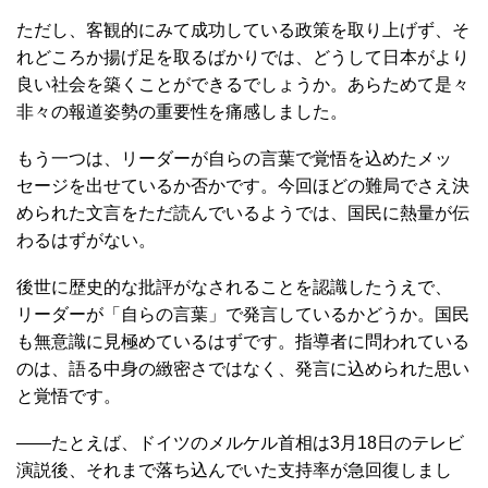
ただし、客観的にみて成功している政策を取り上げず、そ
れどころか揚げ足を取るばかりでは、どうして日本がより
良い社会を築くことができるでしょうか。あらためて是々
非々の報道姿勢の重要性を痛感しました。
もう一つは、リーダーが自らの言葉で覚悟を込めたメッ
セージを出せているか否かです。今回ほどの難局でさえ決
められた文言をただ読んでいるようでは、国民に熱量が伝
わるはずがない。
後世に歴史的な批評がなされることを認識したうえで、
リーダーが「自らの言葉」で発言しているかどうか。国民
も無意識に見極めているはずです。指導者に問われている
のは、語る中身の緻密さではなく、発言に込められた思い
と覚悟です。
――たとえば、ドイツのメルケル首相は3月18日のテレビ
演説後、それまで落ち込んでいた支持率が急回復しまし