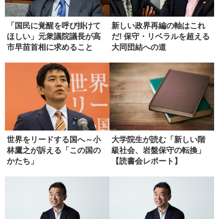
「国民に覚醒を呼び掛けて
新しい政界再編の軸はこれ
ほしい」元衆議院議長が高
だ! 保守・リベラルを超える
市早苗首相に求めること
大同団結への道
世界をリードする国へ～小
大学院生が読む「新しい階
林鷹之が訴える「この国の
級社会、岩盤保守の転換」
かたち」
【読書会レポート】