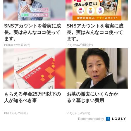
SNSアカウントを着実に成
SNSアカウントを着実に成
長。実はみんなココ使って
長。実はみんなココ使って
ます。
ます。
PR(Dreaw合同会社)
PR(Dreaw合同会社)
もらえる年金25万円以下の
お墓の撤去にいくらかか
人が知るべき事
る？墓じまい費用
PR(くらしの話題)
PR(くらしの話題)
Recommended by