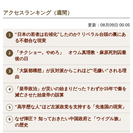
アクセスランキング（週間）
更新：08月09日 00:05
“日本の若者は右傾化”したのか? リベラル台頭の裏にあ
る不都合な現実
「チクショー。やめろ」 オウム真理教・麻原死刑囚最
後の日
「大阪都構想」が反対派からこれほど“毛嫌い”される理
由
「皇帝政治」が災いの始まりだった？わずか15年で秦を
滅亡させた始皇帝の誤算
“高学歴な人”ほど左派政党を支持する「先進国の現実」
なぜ弾圧？ 知っておきたい中国政府と「ウイグル族」
の歴史