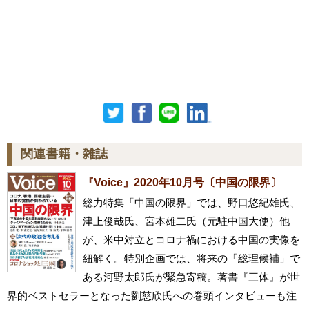
関連書籍・雑誌
『Voice』2020年10月号〔中国の限界〕
総力特集「中国の限界」では、野口悠紀雄氏、
津上俊哉氏、宮本雄二氏（元駐中国大使）他
が、米中対立とコロナ禍における中国の実像を
紐解く。特別企画では、将来の「総理候補」で
ある河野太郎氏が緊急寄稿。著書『三体』が世
界的ベストセラーとなった劉慈欣氏への巻頭インタビューも注