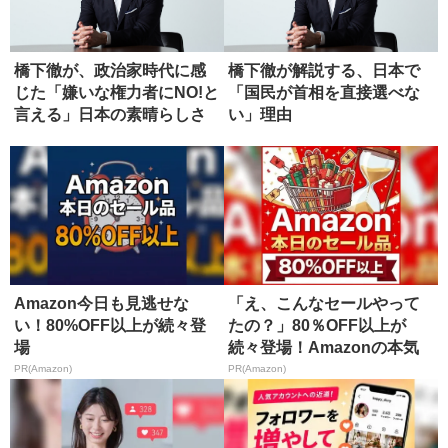
橋下徹が、政治家時代に感
橋下徹が解説する、日本で
じた「嫌いな権力者にNO!と
「国民が首相を直接選べな
言える」日本の素晴らしさ
い」理由
Amazon今日も見逃せな
「え、こんなセールやって
い！80%OFF以上が続々登
たの？」80％OFF以上が
場
続々登場！Amazonの本気
が...
PR(Amazon)
PR(Amazon)