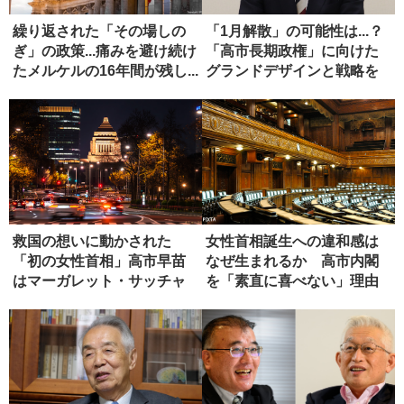
繰り返された「その場しの
「1月解散」の可能性は...？
ぎ」の政策...痛みを避け続け
「高市長期政権」に向けた
たメルケルの16年間が残し...
グランドデザインと戦略を
語...
救国の想いに動かされた
女性首相誕生への違和感は
「初の女性首相」高市早苗
なぜ生まれるか 高市内閣
はマーガレット・サッチャ
を「素直に喜べない」理由
ーになれる...