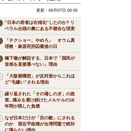
更新：08月07日 00:05
“日本の若者は右傾化”したのか? リ
ベラル台頭の裏にある不都合な現実
「チクショー。やめろ」 オウム真
理教・麻原死刑囚最後の日
橋下徹が解説する、日本で「国民が
首相を直接選べない」理由
「大阪都構想」が反対派からこれほ
ど“毛嫌い”される理由
繰り返された「その場しのぎ」の政
策...痛みを避け続けたメルケルの16
年間が残した負債
なぜ日本だけが「目の敵」にされる
のか 習近平政権が台湾問題で絶対
に譲らない理由