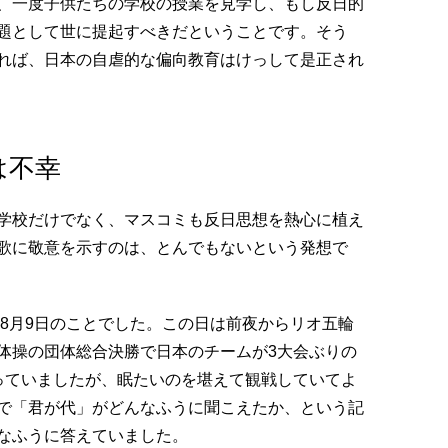
、一度子供たちの学校の授業を見学し、もし反日的
題として世に提起すべきだということです。そう
れば、日本の自虐的な偏向教育はけっして是正され
は不幸
学校だけでなく、マスコミも反日思想を熱心に植え
歌に敬意を示すのは、とんでもないという発想で
年8月9日のことでした。この日は前夜からリオ五輪
体操の団体総合決勝で日本のチームが3大会ぶりの
っていましたが、眠たいのを堪えて観戦していてよ
で「君が代」がどんなふうに聞こえたか、という記
なふうに答えていました。