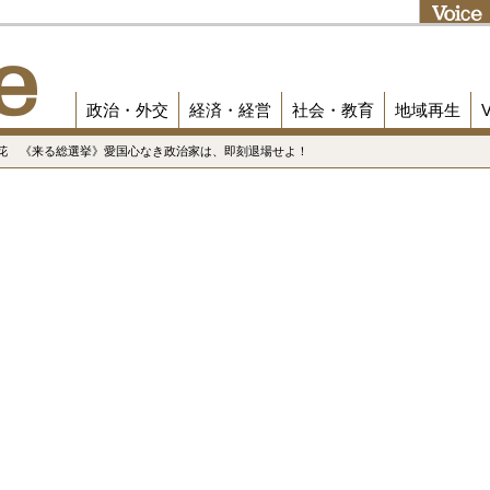
政治・外交
経済・経営
社会・教育
地域再生
善花 《来る総選挙》愛国心なき政治家は、即刻退場せよ！