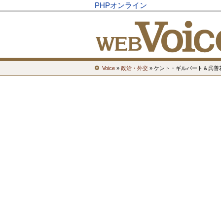
PHPオンライン
Voice
»
政治・外交
» ケント・ギルバート＆呉