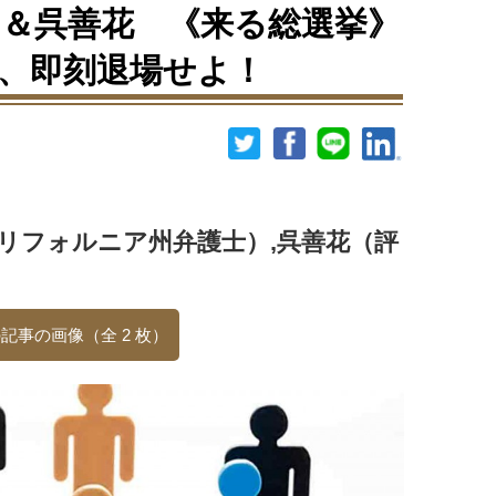
＆呉善花 《来る総選挙》
、即刻退場せよ！
リフォルニア州弁護士）,呉善花（評
記事の画像（全 2 枚）