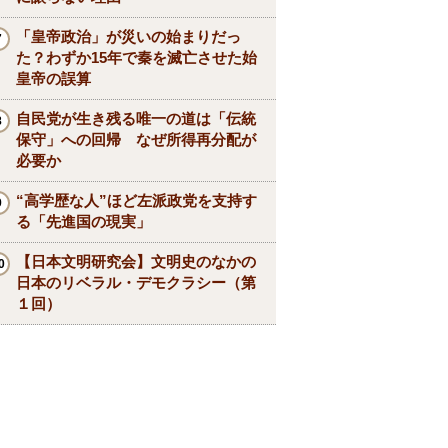
「皇帝政治」が災いの始まりだっ
た？わずか15年で秦を滅亡させた始
皇帝の誤算
自民党が生き残る唯一の道は「伝統
保守」への回帰 なぜ所得再分配が
必要か
“高学歴な人”ほど左派政党を支持す
る「先進国の現実」
【日本文明研究会】文明史のなかの
日本のリベラル・デモクラシー（第
１回）