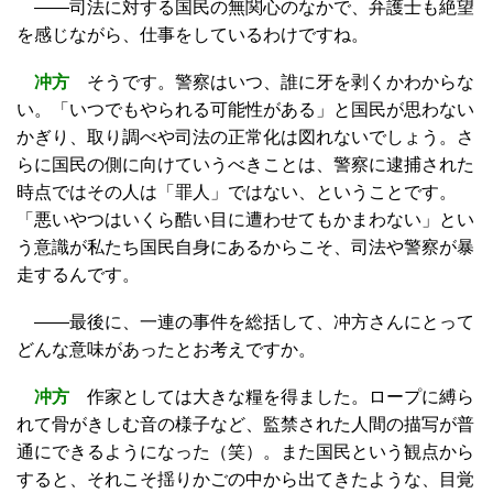
――司法に対する国民の無関心のなかで、弁護士も絶望
を感じながら、仕事をしているわけですね。
冲方
そうです。警察はいつ、誰に牙を剥くかわからな
い。「いつでもやられる可能性がある」と国民が思わない
かぎり、取り調べや司法の正常化は図れないでしょう。さ
らに国民の側に向けていうべきことは、警察に逮捕された
時点ではその人は「罪人」ではない、ということです。
「悪いやつはいくら酷い目に遭わせてもかまわない」とい
う意識が私たち国民自身にあるからこそ、司法や警察が暴
走するんです。
――最後に、一連の事件を総括して、冲方さんにとって
どんな意味があったとお考えですか。
冲方
作家としては大きな糧を得ました。ロープに縛ら
れて骨がきしむ音の様子など、監禁された人間の描写が普
通にできるようになった（笑）。また国民という観点から
すると、それこそ揺りかごの中から出てきたような、目覚