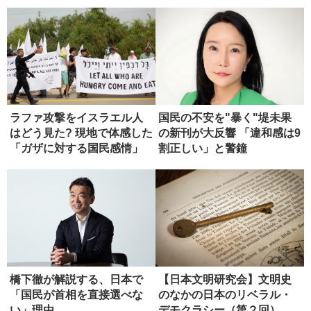
安全保障...
ラファ攻撃をイスラエル人
国民の不安を"暴く"堤未果
はどう見た? 現地で体感した
の新刊が大反響 「違和感は9
「ガザに対する国民感情」
割正しい」と警鐘
橋下徹が解説する、日本で
【日本文明研究会】文明史
「国民が首相を直接選べな
のなかの日本のリベラル・
い」理由
デモクラシー（第２回）