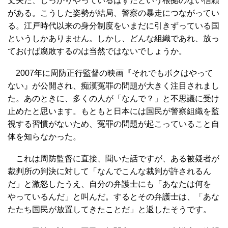
丈夫だ、しっかりやっているはずだという根拠のない信頼
がある。こうした姿勢が結局、警察の暴走につながってい
る。江戸時代以来の身分制度をいまだに引きずっている国
というしかありません。しかし、どんな組織であれ、放っ
ておけば腐敗するのは当然ではないでしょうか。
2007年に周防正行監督の映画『それでもボクはやって
ない』が公開され、痴漢冤罪の問題が大きく注目されまし
た。あのときに、多くの人が「なんで？」と不思議に受け
止めたと思います。もともと日本には国民が警察組織を監
視する習慣がないため、冤罪の問題が起こっていること自
体を知らなかった。
これは周防監督に直接、聞いた話ですが、ある被疑者が
裁判所の判決に対して「なんでこんな裁判が許されるん
だ」と激怒したうえ、自分の弁護士にも「あなたは何を
やっているんだ」と叫んだ。するとその弁護士は、「あな
たたち国民が放置してきたことだ」と返したそうです。