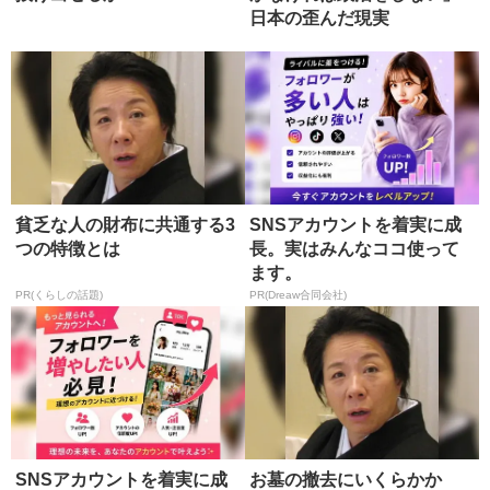
日本の歪んだ現実
貧乏な人の財布に共通する3
SNSアカウントを着実に成
つの特徴とは
長。実はみんなココ使って
ます。
PR(くらしの話題)
PR(Dreaw合同会社)
SNSアカウントを着実に成
お墓の撤去にいくらかか