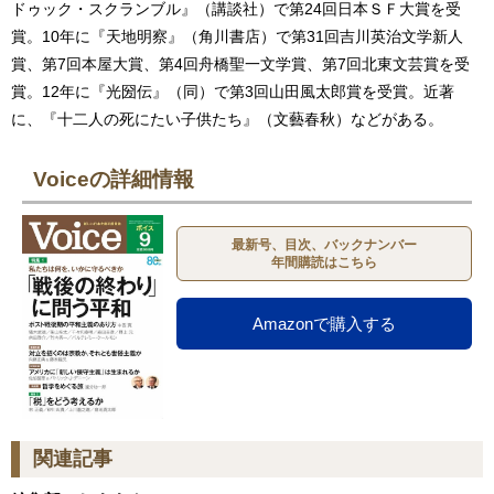
ドゥック・スクランブル』（講談社）で第24回日本ＳＦ大賞を受
賞。10年に『天地明察』（角川書店）で第31回吉川英治文学新人
賞、第7回本屋大賞、第4回舟橋聖一文学賞、第7回北東文芸賞を受
賞。12年に『光圀伝』（同）で第3回山田風太郎賞を受賞。近著
に、『十二人の死にたい子供たち』（文藝春秋）などがある。
Voiceの詳細情報
最新号、目次、バックナンバー
年間購読はこちら
Amazonで購入する
関連記事