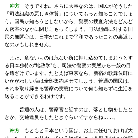
冲方
そうですね。さらに大事なのは、国民がそうした
「司法組織の悪しき体質」についてもっと知ることでしょ
う。国民が知ろうとしないから、警察の捜査方法もどんど
ん密室のなかに閉じこもってしまう。司法組織に対する国
民の無関心は、日本がこれまで平和であったことの裏返し
なのかもしれません。
また、危ないものは危ない所に押し込めてしまおうとす
る日本独特の“地政学”も、司法や警察の実態から一般の目
を遠ざけています。たとえば東京なら、新宿の歌舞伎町に
いかがわしい店は全部集約させてしまう。普通の国民は、
それを取り締まる警察の実態について何も知らずに生活を
送ることができるわけです。
――普通の人は、警察官と話すのは、落とし物をしたと
きか、交通違反をしたときぐらいですからね……。
冲方
もともと日本という国は、お上に任せておけば大