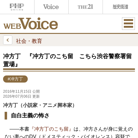
ME
NU
社会・教育
冲方丁 『冲方丁のこち留 こちら渋谷警察署留
置場』
#冲方丁
2016年11月15日 公開
2026年07月06日 更新
冲方丁（小説家・アニメ脚本家）
自白主義の怖さ
――本書
『冲方丁のこち留』
は、冲方さんが身に覚えの
ない妻へのDV（ドメスティック・バイオレンス）容疑で