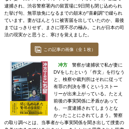
逮捕され、渋谷警察署内の留置場に9日間も閉じ込められ
た挙げ句、無罪放免になるまでの顛末が“喜劇調”で綴られ
ています。妻がほんとうに被害届を出していたのか、最後
まではっきりせず、まさに理不尽の極み。これが日本の司
法の現実かと思うと、寒けを覚えました。
この記事の画像（全 1 枚）
冲方
警察が逮捕状で私が妻に
DVをしたという「作文」を行なう
と、検察や裁判所はそれに従って
有罪の判決を導くというストー
リーが出来上がっている。たとえ
前後の事実関係に矛盾があって
も、一度逮捕されてしまうとな
かったことにされてしまう。警察
の取り調べとは、当事者から事実関係を聞き出して捜査の