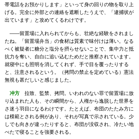
帯電話をお預かりします」といって身の回りの物を取り上
げる。完全に外部との連絡を遮断したうえで、「逮捕状が
出ています」と攻めてくるわけです。
――留置場に入れられてからも、壮絶な経験をされまし
たね。「留置場弁当」の食材は質素で味付けは薄い。なる
べく被疑者に糖分と塩分を摂らせないことで、集中力と抵
抗力を奪い、自白に追い込むためだと推察されています。
就寝中にも照明を消してくれず、手で目を覆ったりする
と、注意されるという。（拷問の禁止を定めている）憲法
無視も甚だしいと感じました。
冲方
拉致、監禁、拷問。いわれのない罪で留置場に放
り込まれた人も、その瞬間から、人権から逸脱した世界を
さ迷う羽目になるわけです。たとえば、布団のたたみ方に
は模範とされる例があり、それが写真で示されている。少
しでも向きが違ったりすると、布団が没収され、冷たい地
べたで寝ることを強要される。