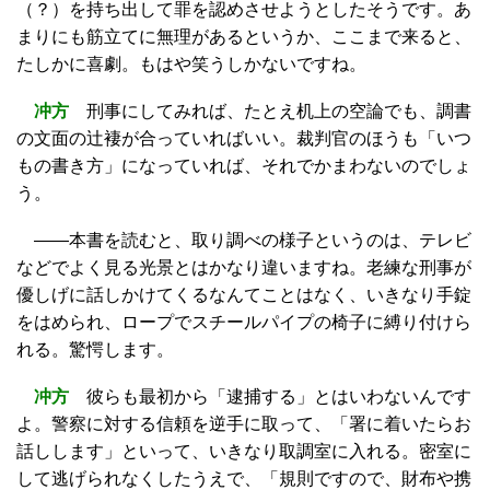
（？）を持ち出して罪を認めさせようとしたそうです。あ
まりにも筋立てに無理があるというか、ここまで来ると、
たしかに喜劇。もはや笑うしかないですね。
冲方
刑事にしてみれば、たとえ机上の空論でも、調書
の文面の辻褄が合っていればいい。裁判官のほうも「いつ
もの書き方」になっていれば、それでかまわないのでしょ
う。
――本書を読むと、取り調べの様子というのは、テレビ
などでよく見る光景とはかなり違いますね。老練な刑事が
優しげに話しかけてくるなんてことはなく、いきなり手錠
をはめられ、ロープでスチールパイプの椅子に縛り付けら
れる。驚愕します。
冲方
彼らも最初から「逮捕する」とはいわないんです
よ。警察に対する信頼を逆手に取って、「署に着いたらお
話しします」といって、いきなり取調室に入れる。密室に
して逃げられなくしたうえで、「規則ですので、財布や携