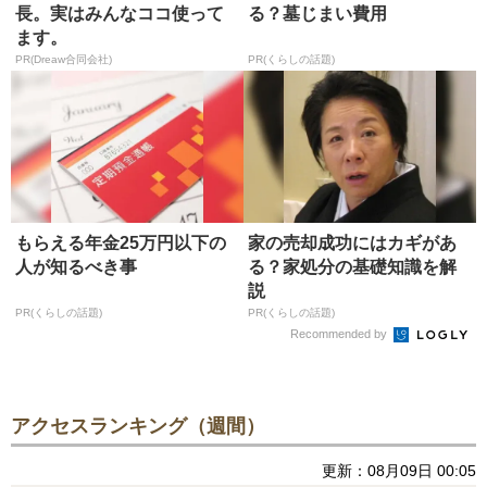
長。実はみんなココ使って
る？墓じまい費用
ます。
PR(Dreaw合同会社)
PR(くらしの話題)
もらえる年金25万円以下の
家の売却成功にはカギがあ
人が知るべき事
る？家処分の基礎知識を解
説
PR(くらしの話題)
PR(くらしの話題)
Recommended by
アクセスランキング（週間）
更新：08月09日 00:05