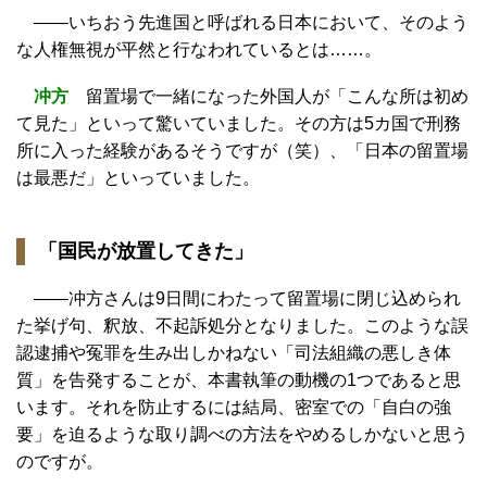
――いちおう先進国と呼ばれる日本において、そのよう
な人権無視が平然と行なわれているとは……。
冲方
留置場で一緒になった外国人が「こんな所は初め
て見た」といって驚いていました。その方は5カ国で刑務
所に入った経験があるそうですが（笑）、「日本の留置場
は最悪だ」といっていました。
「国民が放置してきた」
――冲方さんは9日間にわたって留置場に閉じ込められ
た挙げ句、釈放、不起訴処分となりました。このような誤
認逮捕や冤罪を生み出しかねない「司法組織の悪しき体
質」を告発することが、本書執筆の動機の1つであると思
います。それを防止するには結局、密室での「自白の強
要」を迫るような取り調べの方法をやめるしかないと思う
のですが。