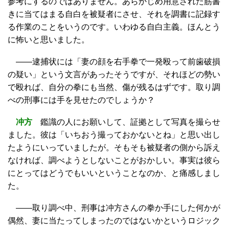
参考にするのではありません。あらかじめ用意された筋書
きに当てはまる自白を被疑者にさせ、それを調書に記録す
る作業のことをいうのです。いわゆる自白主義。ほんとう
に怖いと思いました。
――逮捕状には「妻の顔を右手拳で一発殴って前歯破損
の疑い」という文言があったそうですが、それほどの勢い
で殴れば、自分の拳にも当然、傷が残るはずです。取り調
べの刑事には手を見せたのでしょうか？
冲方
鑑識の人にお願いして、証拠として写真を撮らせ
ました。彼は「いちおう撮っておかないとね」と思い出し
たようにいっていましたが。そもそも被疑者の側から訴え
なければ、調べようとしないことがおかしい。事実は彼ら
にとってはどうでもいいということなのか、と痛感しまし
た。
――取り調べ中、刑事は冲方さんの拳か手にした何かが
偶然、妻に当たってしまったのではないかというロジック