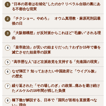
“日本の若者は右傾化”したのか? リベラル台頭の裏にあ
る不都合な現実
「チクショー。やめろ」 オウム真理教・麻原死刑囚最
後の日
「大阪都構想」が反対派からこれほど“毛嫌い”される理
由
「皇帝政治」が災いの始まりだった？わずか15年で秦を
滅亡させた始皇帝の誤算
“高学歴な人”ほど左派政党を支持する「先進国の現実」
なぜ弾圧？ 知っておきたい中国政府と「ウイグル族」
の歴史
繰り返された「その場しのぎ」の政策...痛みを避け続け
たメルケルの16年間が残した負債
橋下徹が解説する、日本で「国民が首相を直接選べな
い」理由