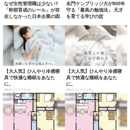
なぜ女性管理職は少ない?
名門ケンブリッジ大が800年
「幹部育成のレール」が存
守る「最高の勉強法」 天才
在しなかった日本企業の因
を育てる学びの掟
習
【大人気】ひんやり冷感寝
【大人気】ひんやり冷感寝
具で快適な睡眠をあなた
具で快適な睡眠をあなた
に。
に。
PR(アイリスプラザ)
PR(アイリスプラザ)