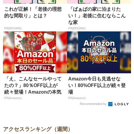
これが正解！「老後の理想
「ばぁばの家に泊まりた
的な間取り」とは？
い！」老後に住むならこん
な家
PR(ROOMS)
PR(ROOMS)
「え、こんなセールやって
Amazon今日も見逃せな
たの？」80％OFF以上が
い！80%OFF以上が続々登
続々登場！Amazonの本気
場
が...
PR(Amazon)
PR(Amazon)
Recommended by
アクセスランキング（週間）