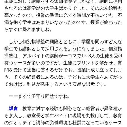
生徒に対して講義をする集団指導型しかなく、講師に採用
されるのは高学歴の大学生ばかりでした。そのぶん給料も
高かったので、授業の準備に充てる時間が不払いでも、不
満を抱く学生はあまりいなかったのです。授業が終わった
らすぐに帰れますしね。
しかし個別指導塾の興隆とともに、学歴を問わずどんな
学生でも講師として採用されるようになりました。個別指
導塾は、アルバイトの講師が一コマで1～3人の生徒を受け
持つケースが多いのですが、生徒にプリントを解かせ、質
問を受けて適当に答えるだけでも、授業は成り立ってしま
う。多くの経営者にあるのは、子どもに大学生をあてがっ
ておけば、利益が発生するという安易な思考です。
ーー
まるで子守り同然ですね。
坂倉
教育に対する経験も関心もない経営者が異業種か
ら参入し、教室長と学生バイトに現場を丸投げして、教育
のクオリティも講師の労働環境も杜撰になっているケース