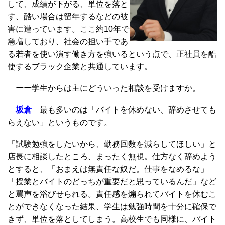
して、成績が下がる、単位を落と
す、酷い場合は留年するなどの被
害に遭っています。ここ約10年で
急増しており、社会の担い手であ
る若者を使い潰す働き方を強いるという点で、正社員を酷
使するブラック企業と共通しています。
ーー
学生からは主にどういった相談を受けますか。
坂倉
最も多いのは「バイトを休めない、辞めさせても
らえない」というものです。
「試験勉強をしたいから、勤務回数を減らしてほしい」と
店長に相談したところ、まったく無視。仕方なく辞めよう
とすると、「おまえは無責任な奴だ。仕事をなめるな」
「授業とバイトのどっちが重要だと思っているんだ」など
と罵声を浴びせられる。責任感を煽られてバイトを休むこ
とができなくなった結果、学生は勉強時間を十分に確保で
きず、単位を落としてしまう。高校生でも同様に、バイト