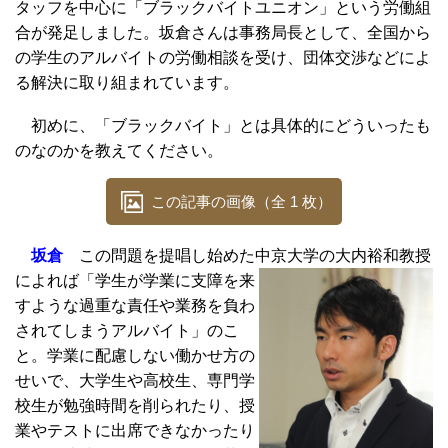
タッフを中心に「ブラックバイトユニオン」という労働組
合が発足しました。坂倉さんは事務局長として、全国から
の学生のアルバイトの労働相談を受け、団体交渉などによ
る解決に取り組まれています。
初めに、「ブラックバイト」とは具体的にどういったも
のなのかを教えてください。
この記事の画像（全 1 枚）
坂倉
この問題を提唱し始めた中京大学の大内裕和教授
によれば「学生が
学業に支障を来
すような過重な責任や業務を負わ
されてしまうアルバイト」のこ
と。学業に配慮しない働かせ方の
せいで、大学生や高校生、専門学
校生が勉強時間を削られたり、授
業やテストに出席できなかったり