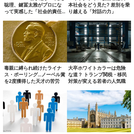
聡理、鍵冨太雅がプロにな
本社会をどう見た? 差別を乗
って実感した「社会的責任...
り越える「対話の力」
毒親に縛られ続けたライナ
大卒ホワイトカラーは危険
ス・ポーリング...ノーベル賞
な道？ トランプ関税・移民
を2度獲得した天才の苦労
対策が変える若者の人気職