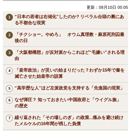
更新：08月10日 00:05
“日本の若者は右傾化”したのか? リベラル台頭の裏にあ
る不都合な現実
「チクショー。やめろ」 オウム真理教・麻原死刑囚最
後の日
「大阪都構想」が反対派からこれほど“毛嫌い”される理
由
「皇帝政治」が災いの始まりだった？わずか15年で秦を
滅亡させた始皇帝の誤算
“高学歴な人”ほど左派政党を支持する「先進国の現実」
なぜ弾圧？ 知っておきたい中国政府と「ウイグル族」
の歴史
繰り返された「その場しのぎ」の政策...痛みを避け続け
たメルケルの16年間が残した負債