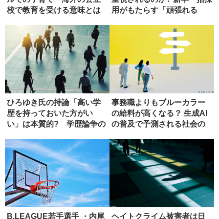
校で教育を受ける意味とは
用がもたらす「頑張れる
人」の...
ひろゆき氏の持論「高い学
事務職よりもブルーカラー
歴を持っておいた方がい
の給料が高くなる？ 生成AI
い」は本質的? 学歴論争の
の普及で予測される社会の
現在地
姿
B.LEAGUE若手選手 ・内尾
ヘイトクライム被害者は日