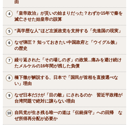
由
「皇帝政治」が災いの始まりだった？わずか15年で秦を
滅亡させた始皇帝の誤算
“高学歴な人”ほど左派政党を支持する「先進国の現実」
なぜ弾圧？ 知っておきたい中国政府と「ウイグル族」
の歴史
繰り返された「その場しのぎ」の政策...痛みを避け続け
たメルケルの16年間が残した負債
橋下徹が解説する、日本で「国民が首相を直接選べな
い」理由
なぜ日本だけが「目の敵」にされるのか 習近平政権が
台湾問題で絶対に譲らない理由
自民党が生き残る唯一の道は「伝統保守」への回帰 な
ぜ所得再分配が必要か