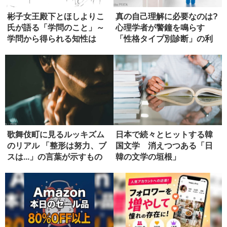
彬子女王殿下とほしよりこ
真の自己理解に必要なのは?
氏が語る「学問のこと」～
心理学者が警鐘を鳴らす
学問から得られる知性は
「性格タイプ別診断」の利
「国の財産...
用法
歌舞伎町に見るルッキズム
日本で続々とヒットする韓
のリアル 「整形は努力、ブ
国文学 消えつつある「日
スは...」の言葉が示すもの
韓の文学の垣根」