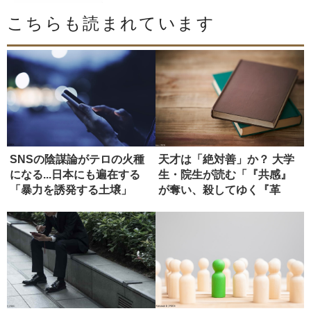
こちらも読まれています
SNSの陰謀論がテロの火種
天才は「絶対善」か？ 大学
になる...日本にも遍在する
生・院生が読む「『共感』
「暴力を誘発する土壌」
が奪い、殺してゆく『革
新』」【...