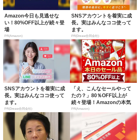
Amazon今日も見逃せな
SNSアカウントを着実に成
い！80%OFF以上が続々登
長。実はみんなココ使って
場
ます。
PR(Amazon)
PR(Dreaw合同会社)
SNSアカウントを着実に成
「え、こんなセールやって
長。実はみんなココ使って
たの？」80％OFF以上が
ます。
続々登場！Amazonの本気
が...
PR(Dreaw合同会社)
PR(Amazon)