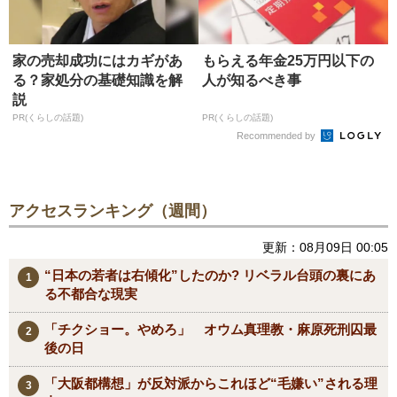
家の売却成功にはカギがあ
もらえる年金25万円以下の
る？家処分の基礎知識を解
人が知るべき事
説
PR(くらしの話題)
PR(くらしの話題)
Recommended by
アクセスランキング（週間）
更新：08月09日 00:05
“日本の若者は右傾化”したのか? リベラル台頭の裏にあ
る不都合な現実
「チクショー。やめろ」 オウム真理教・麻原死刑囚最
後の日
「大阪都構想」が反対派からこれほど“毛嫌い”される理