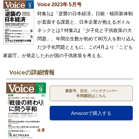
Voice 2023年 5月号
特集1は「逆襲の日本経済」日銀・植田新体制
が直面する課題と、日本企業が抱えるボトル
ネックとは? 特集2は「少子化と子供政策の大
問題」。年間出生数が初めて80万人を割り込ん
だ少子化問題とともに、この4月より「こども
家庭庁」が発足したわが国の子供政策を考える。
Voiceの詳細情報
最新号、目次、バックナンバー
年間購読はこちら
Amazonで購入する