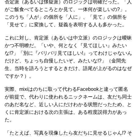
否定派（あるいは懐疑派）のロジックは明確だった。「人
がご飯食べてるところとか見て、一体何が楽しいの?」。
このうち「人が」の個所を「人に」、「見て」の個所を
「見せて」に変換して、疑義を表明する人も多かった。
これに対し、肯定派（あるいは中立派）のロジックは曖昧
かつ不明瞭だ。「いや、何となく『見てほしい』みたい
な!?」「別に『バリバリ見てほしい!』ってわけじゃないん
だけど、ちょっち自慢したいぞ、みたいな!?」（金間先
生、当時を語ろうとするときだけ、語尾が上がるのはなぜ
ですか？）。
実際、mixiはのちに取って代わるFacebookと違って匿名
が前提で、代わりに使われるニックネームは、友だち同士
のあだ名など、近しい人にだけわかる状態だったため、と
くに肯定派における次の主張は、ある程度説得力があっ
た。
「たとえば、写真を現像したら友だちに見せるじゃん!? そ