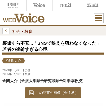
ME
NU
社会・教育
裏垢すら不安...「SNSで映えを狙わなくなった」
若者の複雑すぎる心境
#金間大介
2023年05月25日 公開
2026年07月06日 更新
金間大介（金沢大学融合研究域融合科学系教授）
この記事の画像（全 1 枚）