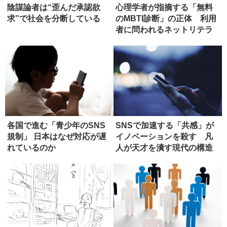
陰謀論者は“歪んだ承認欲
心理学者が指摘する「無料
求”で社会を分断している
のMBTI診断」の正体 利用
者に問われるネットリテラ
シ―
各国で進む「青少年のSNS
SNSで加速する「共感」が
規制」 日本はなぜ対応が遅
イノベーションを殺す 凡
れているのか
人が天才を潰す現代の構造