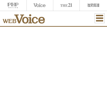
ME
NU