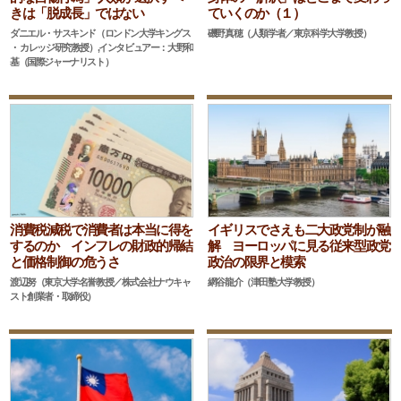
きは「脱成長」ではない
ていくのか（１）
ダニエル・サスキンド（ロンドン大学キングス
磯野真穂（人類学者／東京科学大学教授）
・ カレッジ研究教授）,インタビュアー：大野和
基（国際ジャーナリスト）
消費税減税で消費者は本当に得を
イギリスでさえも二大政党制が融
するのか インフレの財政的帰結
解 ヨーロッパに見る従来型政党
と価格制御の危うさ
政治の限界と模索
渡辺努（東京大学名誉教授／株式会社ナウキャ
網谷龍介（津田塾大学教授）
スト創業者・取締役）