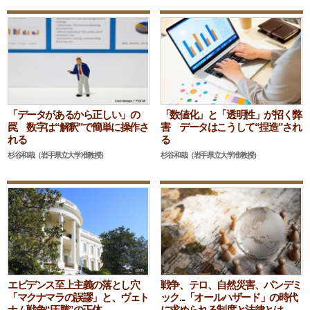
「データがあるから正しい」の
「数値化」と「透明性」が招く弊
罠 数字は“解釈”で簡単に操作さ
害 データはこうして“捏造”され
れる
る
杉谷和哉（岩手県立大学准教授）
杉谷和哉（岩手県立大学准教授）
エビデンス至上主義の落とし穴
戦争、テロ、自然災害、パンデミ
「マクナマラの誤謬」と、ヴェト
ック...「オールハザード」の時代
ナム戦争“圧勝”の正体
に求められる制度と法律とは