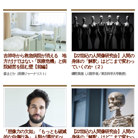
吉祥寺から救急病院が消える 地
【22世紀の人間像研究会】人間の
方だけではない「医療危機」と病
身体の「解釈」はどこまで変わっ
院経営を阻む壁【前編】
ていくのか（２）
森まどか（医療ジャーナリスト）
磯野真穂（人類学者／東京科学大学教授）
「想像力の欠如」「もっとも破滅
【22世紀の人間像研究会】人間の
的な自傷行為」 人類が選択すべ
身体の「解釈」はどこまで変わっ