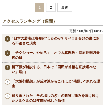
1
2
最後
アクセスランキング（週間）
更新：08月07日 00:05
“日本の若者は右傾化”したのか? リベラル台頭の裏にあ
る不都合な現実
「チクショー。やめろ」 オウム真理教・麻原死刑囚最
後の日
橋下徹が解説する、日本で「国民が首相を直接選べな
い」理由
「大阪都構想」が反対派からこれほど“毛嫌い”される理
由
繰り返された「その場しのぎ」の政策...痛みを避け続け
たメルケルの16年間が残した負債