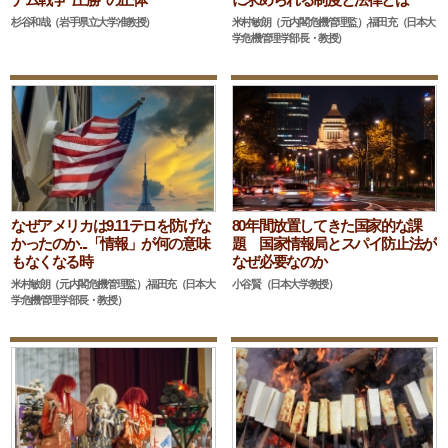
杉谷和哉（岩手県立大学准教授）
米村敏朗（元内閣危機管理監）,福田充（日本大
学危機管理学部長・教授）
なぜアメリカは9.11テロを防げな
80年間放置してきた国家的な課
かったのか...「情報」が何の意味
題 国家情報局とスパイ防止法が
もなくなる時
なぜ必要なのか
米村敏朗（元内閣危機管理監）,福田充（日本大
小谷賢（日本大学教授）
学危機管理学部長・教授）