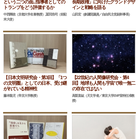
という二つの面...指導者としての
長期政権」に向けたグランドデザ
トランプをどう評価するか
インと戦略を語る
中西輝政（京都大学名誉教授）,冨田浩司（前駐
山田宏（参議院議員／自由民主党副幹事長）
米大使）
【日本文明研究会・第3回】「1つ
【22世紀の人間像研究会・第4
の文明圏」としての日本、受け継
回】地球も人間も宇宙で唯一無二
がれている精神性
の存在ではない
藤本龍児（帝京大学教授）
高梨直紘（天文学者／東京大学EMP室特任准教
授）