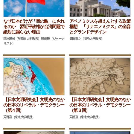
なぜ日本だけが「目の敵」にされ
アベノミクスを超えんとする政策
るのか 習近平政権が台湾問題で
構想 「サナエノミクス」の全容
絶対に譲らない理由
とグランドデザイン
岡本隆司（早稲田大学教授）,野嶋剛（ジャーナ
飯田泰之（明治大学教授）
リスト）
【日本文明研究会】文明史のなか
【日本文明研究会】文明史のなか
の日本のリベラル・デモクラシー
の日本のリベラル・デモクラシー
（第４回）
（第３回）
苅部直（東京大学教授）
苅部直（東京大学教授）