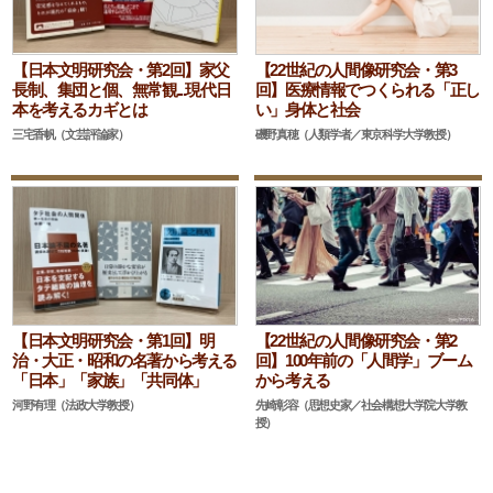
【日本文明研究会・第2回】家父
【22世紀の人間像研究会・第3
長制、集団と個、無常観...現代日
回】医療情報でつくられる「正し
本を考えるカギとは
い」身体と社会
三宅香帆（文芸評論家）
磯野真穂（人類学者／東京科学大学教授）
【日本文明研究会・第1回】明
【22世紀の人間像研究会・第2
治・大正・昭和の名著から考える
回】100年前の「人間学」ブーム
「日本」「家族」「共同体」
から考える
河野有理（法政大学教授）
先崎彰容（思想史家／社会構想大学院大学教
授）