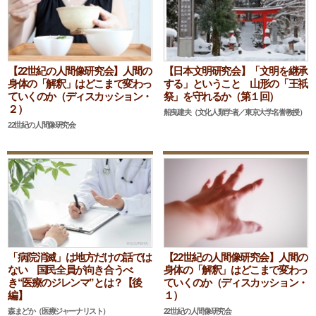
【22世紀の人間像研究会】人間の
【日本文明研究会】「文明を継承
身体の「解釈」はどこまで変わっ
する」ということ 山形の「王祇
ていくのか（ディスカッション・
祭」を守れるか（第１回）
２）
船曳建夫（文化人類学者／東京大学名誉教授）
22世紀の人間像研究会
「病院消滅」は地方だけの話では
【22世紀の人間像研究会】人間の
ない 国民全員が向き合うべ
身体の「解釈」はどこまで変わっ
き“医療のジレンマ”とは？【後
ていくのか（ディスカッション・
編】
１）
森まどか（医療ジャーナリスト）
22世紀の人間像研究会