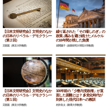
【日本文明研究会】文明史のなか
繰り返された「その場しのぎ」の
の日本のリベラル・デモクラシー
政策...痛みを避け続けたメルケル
（第２回）
の16年間が残した負債
苅部直（東京大学教授）
岩間陽子（政策研究大学院大学教授）
【日本文明研究会】文明史のなか
100年前の「少数与党政権」が直
の日本のリベラル・デモクラシー
面した困難とは？ 多党化時代が
（第１回）
到来した現代日本への教訓
苅部直（東京大学教授）
村井良太（駒澤大学教授）