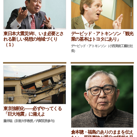
東日本大震災5年、いま必要とさ
デービッド・アトキンソン「観光
れる新しい発想の地域づくり
業の基本はトヨタにあり」
（１）
デービッド・アトキンソン（小西美術工藝社社
長）
東京強靭化――必ずやってくる
「巨大地震」に備えよ
藤井聡（京都大学教授／内閣官房参与）
倉本聰・福島のありのままを伝え