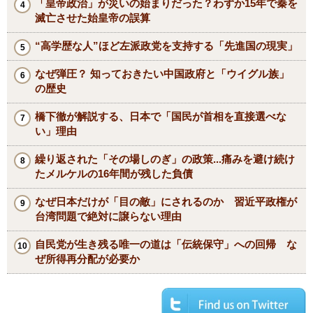
「皇帝政治」が災いの始まりだった？わずか15年で秦を
滅亡させた始皇帝の誤算
“高学歴な人”ほど左派政党を支持する「先進国の現実」
なぜ弾圧？ 知っておきたい中国政府と「ウイグル族」
の歴史
橋下徹が解説する、日本で「国民が首相を直接選べな
い」理由
繰り返された「その場しのぎ」の政策...痛みを避け続け
たメルケルの16年間が残した負債
なぜ日本だけが「目の敵」にされるのか 習近平政権が
台湾問題で絶対に譲らない理由
自民党が生き残る唯一の道は「伝統保守」への回帰 な
ぜ所得再分配が必要か