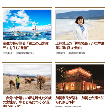
宗像市長が語る「第二の出光佐
上陸禁止の「神宿る島」が世界遺
三」を生む“覚悟”
産に選ばれた理由
伊豆美沙子（福岡県宗像市長）
伊豆美沙子（福岡県宗像市長）
「自分の牧場」の夢を叶えた29歳
加賀市長が語る、加賀と台湾の知
の女性が、牛とともにつくる"災
られざる“絆”
害に強い山”