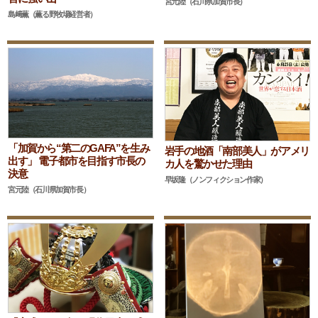
宮元陸（石川県加賀市長）
島﨑薫（薫る野牧場経営者）
「加賀から“第二のGAFA”を生み
岩手の地酒「南部美人」がアメリ
出す」 電子都市を目指す市長の
カ人を驚かせた理由
決意
早坂隆（ノンフィクション作家）
宮元陸（石川県加賀市長）