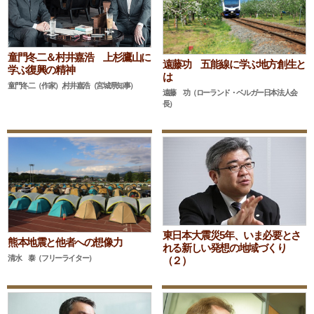
童門冬二＆村井嘉浩 上杉鷹山に
遠藤功 五能線に学ぶ地方創生と
学ぶ復興の精神
は
童門冬二（作家）,村井嘉浩（宮城県知事）
遠藤 功（ローランド・ベルガー日本法人会
長）
東日本大震災5年、いま必要とさ
熊本地震と他者への想像力
れる新しい発想の地域づくり
清水 泰（フリーライター）
（２）