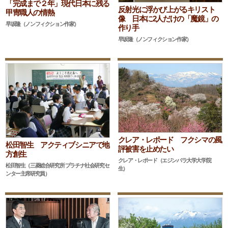
「完成まで２年」現代日本に残る
反射光に浮かび上がるキリスト
甲冑職人の情熱
像 日本に2人だけの「魔鏡」の
早坂隆（ノンフィクション作家）
作り手
早坂隆（ノンフィクション作家）
クレア・レポード フクシマの風
松田智生 アクティブシニアで地
評被害を止めたい
方創生
クレア・レポード（エジンバラ大学大学院
松田智生（三菱総合研究所 プラチナ社会研究セ
生）
ンター主席研究員）