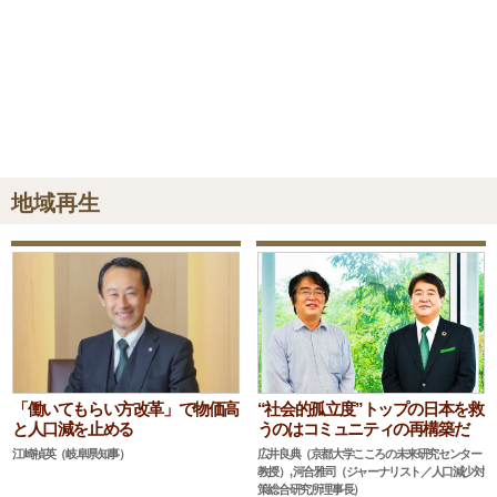
地域再生
“社会的孤立度”トップの日本を救
「働いてもらい方改革」で物価高
うのはコミュニティの再構築だ
と人口減を止める
広井良典（京都大学こころの未来研究センター
江崎禎英（岐阜県知事）
教授）, 河合雅司（ジャーナリスト／人口減少対
策総合研究所理事長）