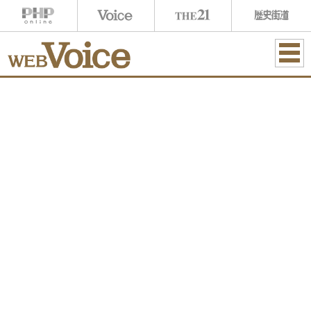
ME
NU