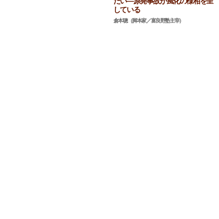
たい―原発事故が風化の様相を呈
している
倉本聰（脚本家／富良野塾主宰）