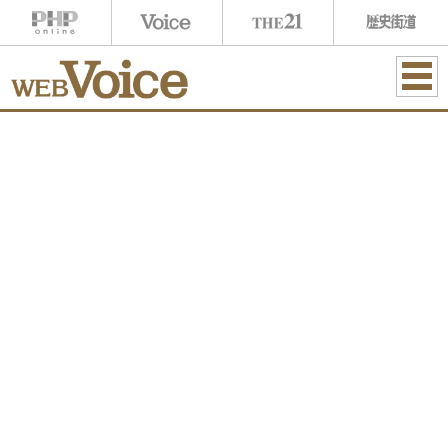
ME
NU