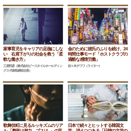
家事育児をキャリアの足枷にしな
金のために彼氏のふりを続け、24
い 右肩下がりの社会を救う「柔
時間仕事モード「ホストクラブの
軟な働き方」
過酷な感情労働」
三原邦彦（株式会社ビースタイルホールディン
佐々木チワワ（ライター）
グス 代表取締役社長）
歌舞伎町に見るルッキズムのリア
日本で続々とヒットする韓国文
ル 「整形は努力、ブスは...」の言
学 消えつつある「日韓の文学の