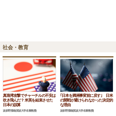
社会・教育
真珠湾攻撃でチャーチルの不安は
｢日本を満洲事変前に戻す｣ 日米
吹き飛んだ？ 米英を結束させた
の開戦が避けられなかった決定的
日本の誤算
な理由
波多野澄雄(筑波大学名誉教授)
波多野澄雄(筑波大学名誉教授)