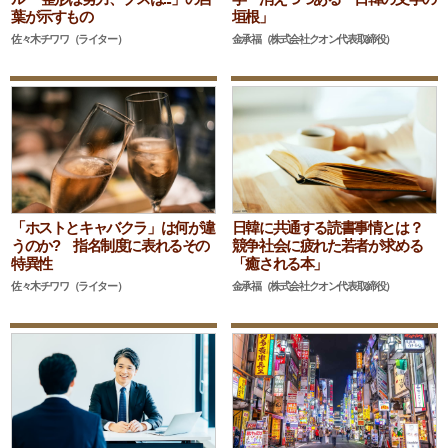
葉が示すもの
垣根」
佐々木チワワ（ライター）
金承福（株式会社クオン代表取締役）
「ホストとキャバクラ」は何が違
日韓に共通する読書事情とは？
うのか? 指名制度に表れるその
競争社会に疲れた若者が求める
特異性
「癒される本」
佐々木チワワ（ライター）
金承福（株式会社クオン代表取締役）