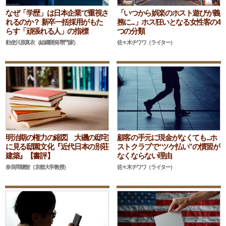
なぜ「学歴」は日本企業で重視さ
「いつから娯楽のホスト遊びが義
れるのか？ 新卒一括採用がもた
務に...」ホス狂いとなる女性客の4
らす「頑張れる人」の指標
つの分類
勅使川原真衣（組織開発専門家）
佐々木チワワ（ライター）
明治期の権力の縮図 大磯の邸宅
顧客の手元に現金がなくても...ホ
に見る邸園文化『近代日本の別荘
ストクラブで“ツケ払い”の慣習が
建築』【書評】
なくならない理由
奈良岡聰智（京都大学教授）
佐々木チワワ（ライター）