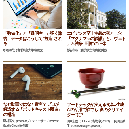
「数値化」と「透明性」が招く弊
エビデンス至上主義の落とし穴
害 データはこうして“捏造”され
「マクナマラの誤謬」と、ヴェト
る
ナム戦争“圧勝”の正体
杉谷和哉（岩手県立大学准教授）
杉谷和哉（岩手県立大学准教授）
なぜ動画ではなく音声？ プロが
フードテックが変える食卓...生成
解説する「ポッドキャスト躍進」
AIの活用で誰でも“食のクリエイ
の構造
ター”に?
野村高文（Podcastプロデューサー／Podcast
田中宏隆（UnlocX代表取締役CEO） 岡田亜希
Studio Chronicle代表）
子（UnlocX Insight Specialist）