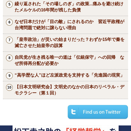
繰り返された「その場しのぎ」の政策...痛みを避け続け
たメルケルの16年間が残した負債
なぜ日本だけが「目の敵」にされるのか 習近平政権が
台湾問題で絶対に譲らない理由
「皇帝政治」が災いの始まりだった？わずか15年で秦を
滅亡させた始皇帝の誤算
自民党が生き残る唯一の道は「伝統保守」への回帰 な
ぜ所得再分配が必要か
“高学歴な人”ほど左派政党を支持する「先進国の現実」
【日本文明研究会】文明史のなかの日本のリベラル・デ
モクラシー（第１回）