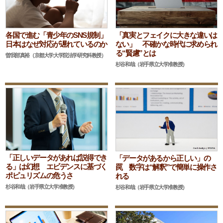
各国で進む「青少年のSNS規制」
「真実とフェイクに大きな違いは
日本はなぜ対応が遅れているのか
ない」 不確かな時代に求められ
る“賢慮”とは
曽我部真裕（京都大学大学院法学研究科教授）
杉谷和哉（岩手県立大学准教授）
「正しいデータがあれば説得でき
「データがあるから正しい」の
る」は幻想 エビデンスに基づく
罠 数字は“解釈”で簡単に操作さ
ポピュリズムの危うさ
れる
杉谷和哉（岩手県立大学准教授）
杉谷和哉（岩手県立大学准教授）